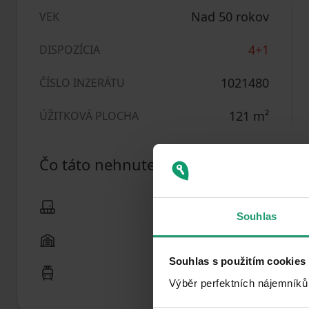
Nad 50 rokov
VEK
4+1
DISPOZÍCIA
1021480
ČÍSLO INZERÁTU
121
m²
ÚŽITKOVÁ PLOCHA
Čo táto nehnuteľnosť ponúka?
Balkón
Souhlas
Garáž
Souhlas s použitím cookies
MHD 2 minúty pešo
Výběr perfektních nájemníků