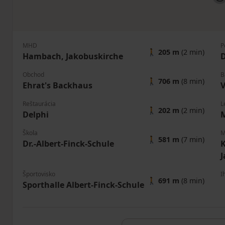
MHD
P
🚶
205 m
(2 min)
Hambach, Jakobuskirche
D
Obchod
B
🚶
706 m
(8 min)
Ehrat's Backhaus
V
Reštaurácia
L
🚶
202 m
(2 min)
Delphi
Škola
M
🚶
581 m
(7 min)
Dr.-Albert-Finck-Schule
K
Športovisko
I
🚶
691 m
(8 min)
Sporthalle Albert-Finck-Schule