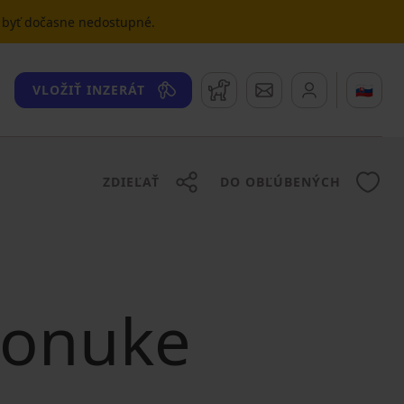
u byť dočasne nedostupné.
Strážny pes
Správy
🇸🇰
VLOŽIŤ INZERÁT
ZDIEĽAŤ
DO OBĽÚBENÝCH
 ponuke