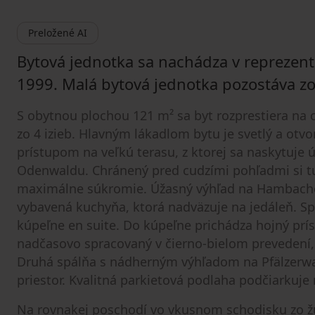
Preložené AI
Bytová jednotka sa nachádza v reprezent
1999. Malá bytová jednotka pozostáva zo 
S obytnou plochou 121 m² sa byt rozprestiera na c
zo 4 izieb. Hlavným lákadlom bytu je svetlý a otvo
prístupom na veľkú terasu, z ktorej sa naskytuje 
Odenwaldu. Chránený pred cudzími pohľadmi si tu
maximálne súkromie. Úžasný výhľad na Hambach
vybavená kuchyňa, ktorá nadväzuje na jedáleň. Sp
kúpeľne en suite. Do kúpeľne prichádza hojný prís
nadčasovo spracovaný v čierno-bielom prevedení,
Druhá spálňa s nádherným výhľadom na Pfälzerwa
priestor. Kvalitná parkietová podlaha podčiarkuje
Na rovnakej poschodí vo vkusnom schodisku zo ž