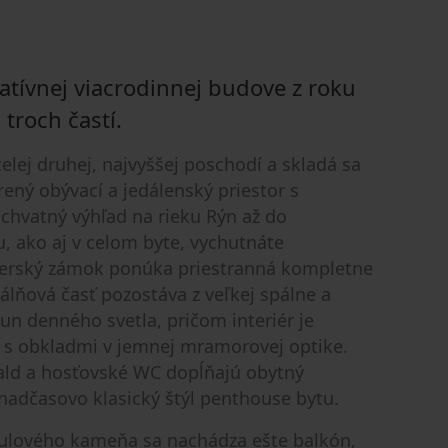
atívnej viacrodinnej budove z roku
troch častí.
elej druhej, najvyššej poschodí a skladá sa
rený obývací a jedálenský priestor s
úchvatný výhľad na rieku Rýn až do
, ako aj v celom byte, vychutnáte
erský zámok ponúka priestranná kompletne
álňová časť pozostáva z veľkej spálne a
un denného svetla, pričom interiér je
 s obkladmi v jemnej mramorovej optike.
ld a hosťovské WC dopĺňajú obytný
 nadčasovo klasický štýl penthouse bytu.
ulového kameňa sa nachádza ešte balkón,