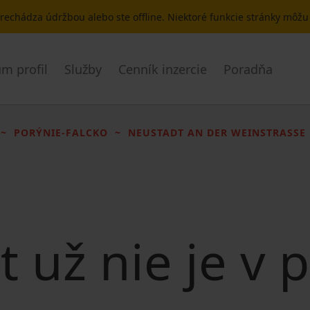
 prechádza údržbou alebo ste offline. Niektoré funkcie stránky môž
m profil
Služby
Cenník inzercie
Poradňa
PORÝNIE-FALCKO
NEUSTADT AN DER WEINSTRASSE
t už nie je v