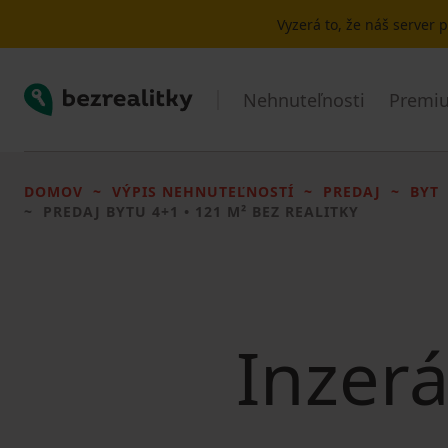
Vyzerá to, že náš server
Bezrealitky
Nehnuteľnosti
Premiu
DOMOV
VÝPIS NEHNUTEĽNOSTÍ
PREDAJ
BYT
PREDAJ BYTU
4+1 • 121 M² BEZ REALITKY
Inzerá