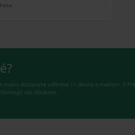
vé?
na mieru dostanete súhrnne 1× denne e-mailom. S P
 informujú vás obratom.