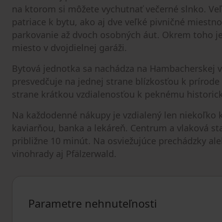
na ktorom si môžete vychutnať večerné slnko. Ve
patriace k bytu, ako aj dve veľké pivničné miest
parkovanie až dvoch osobných áut. Okrem toho je 
miesto v dvojdielnej garáži.
Bytová jednotka sa nachádza na Hambacherskej vý
presvedčuje na jednej strane blízkosťou k prírod
strane krátkou vzdialenosťou k peknému histori
Na každodenné nákupy je vzdialený len niekoľko 
kaviarňou, banka a lekáreň. Centrum a vlaková st
približne 10 minút. Na osviežujúce prechádzky al
vinohrady aj Pfälzerwald.
Parametre nehnuteľnosti