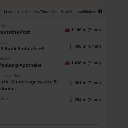
MapLibre
|
© OpenMapTiles
© OpenStreetMap contributors
ošta
🚘
1 160 m
(3 min)
eutsche Post
anka
🚶
786 m
(9 min)
R Bank Südpfalz eG
ekáreň
🚘
1 436 m
(3 min)
Maxburg-Apotheke
aterská škola
ath. Kindertagesstätte St.
🚶
581 m
(7 min)
Jakobus
hrisko
🚶
254 m
(3 min)