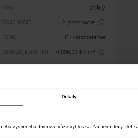
Dobrý
STAV
2. poschodie
POSCHODIE
C - Hospodárne
PENB
2
4 090,91 €
/ m
CENA ZA JEDNOTKU
Pivnica
Detaily
Parkovanie
Terasa
 nebo vysněného domova může být fuška. Začněme tedy zlehka, 