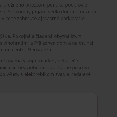
ľa úložného priestoru ponúka podkrovie
nosti. Súkromný príjazd vedľa domu umožňuje
v cene zahrnuté aj vlastné parkovacie
ške. Pokojná a žiadaná obytná štvrť
e s vinohradmi a Pfälzerwaldom a na druhej
ckému centru Neustadtu.
krokov malý supermarket, pekáreň s
anica sú tiež pohodlne dostupné pešo za
ebo výlety s elektrobikom zvadia nedaleké