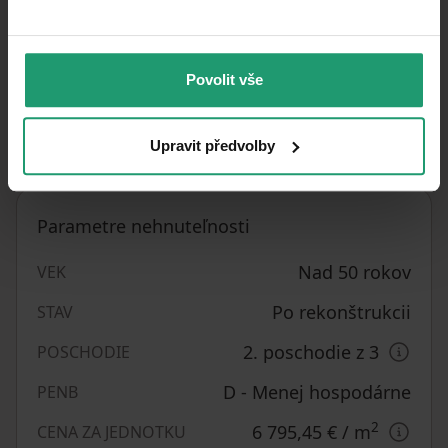
sú založené na údajoch od majiteľa. Napriek
dôkladnej kontrole sa nepreberá žiadna
zodpovednosť za úplnosť a správnosť
Povolit vše
poskytnutých údajov. Byt je ihneď dostupný a je
ideálny ako vysoko kvalitný primárny alebo
sekundárny domov v Rostock-Warnemünde.
Upravit předvolby
Parametre nehnuteľnosti
Nad 50 rokov
VEK
Po rekonštrukcii
STAV
2. poschodie z 3
POSCHODIE
D - Menej hospodárne
PENB
2
6 795,45 €
/ m
CENA ZA JEDNOTKU