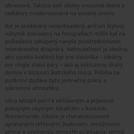
obnovené. Takisto boli všetky vnútorné dvere a
radiátory modernizované na vysokej úrovni.
Byt je predávaný nezaobsadený, pričom štýlový
nábytok zobrazený na fotografiách môže byť na
požiadanie zakúpený navyše prostredníctvom
interiérového dizajnéra. Nehnuteľnosť je ideálna
ako vysoko kvalitný byt pre vlastníka – ideálny
pre single alebo páry – ako aj exkluzívny druhý
domov v blízkosti Baltského mora. Poloha na
podkroví dodáva bytu jedinečný pokoj a
súkromnú atmosféru.
Ulica Mozart patrí k obľúbeným a príjemne
pokojným obytným lokalitám v Rostock-
Warnemünde. Okolie je charakterizované
upratanými tehlovými budovami, množstvom
zelene a uvoľnenou atmosférou bývania. Jemný