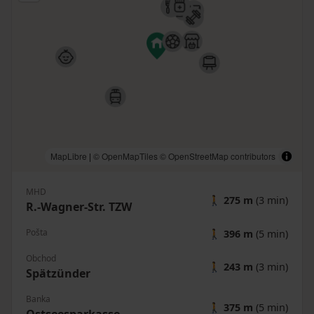
MapLibre
|
© OpenMapTiles
© OpenStreetMap contributors
MHD
🚶
275 m
(3 min)
R.-Wagner-Str. TZW
Pošta
🚶
396 m
(5 min)
Obchod
🚶
243 m
(3 min)
Spätzünder
Banka
🚶
375 m
(5 min)
Ostseesparkasse