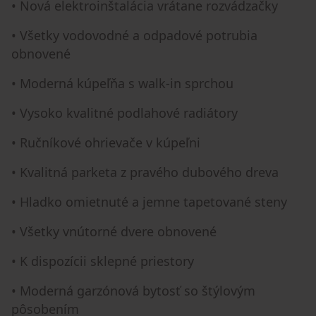
• Nová elektroinštalácia vrátane rozvádzačky
• Všetky vodovodné a odpadové potrubia
obnovené
• Moderná kúpeľňa s walk-in sprchou
• Vysoko kvalitné podlahové radiátory
• Ručníkové ohrievače v kúpeľni
• Kvalitná parketa z pravého dubového dreva
• Hladko omietnuté a jemne tapetované steny
• Všetky vnútorné dvere obnovené
• K dispozícii sklepné priestory
• Moderná garzónová bytosť so štýlovým
pôsobením