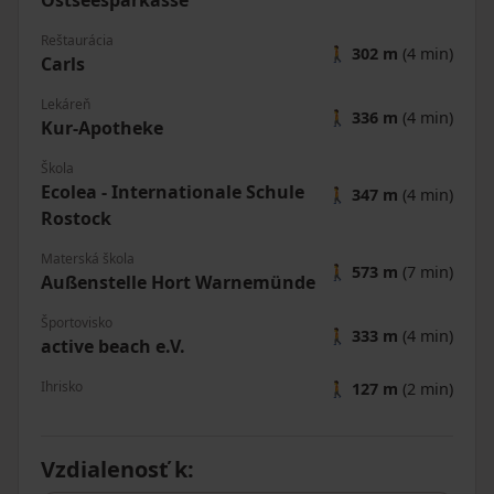
Reštaurácia
🚶
302 m
(4 min)
Carls
Lekáreň
🚶
336 m
(4 min)
Kur-Apotheke
Škola
Ecolea - Internationale Schule
🚶
347 m
(4 min)
Rostock
Materská škola
🚶
573 m
(7 min)
Außenstelle Hort Warnemünde
Športovisko
🚶
333 m
(4 min)
active beach e.V.
Ihrisko
🚶
127 m
(2 min)
Vzdialenosť k
: