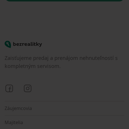
Bezrealitky
Zaisťujeme predaj a prenájom nehnuteľností s
kompletným servisom.
Bezrealitky na Facebooku
Bezrealitky na Instagrame
Záujemcovia
Majitelia