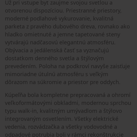
Už pri vstupe byt zaujme svojou svetlou a
otvorenou dispozíciou. Priestranné priestory,
moderné podlahové vykurovanie, kvalitná
parketa z pravého dubového dreva, rovnako ako
hladko omietnuté a jemne tapetované steny
vytvárajú nadčasovú elegantnú atmosféru.
Obývacia a jedálenská časť sa vyznačujú
dostatkom denného svetla a štýlovým
prevedením. Poloha na podkroví navyše zaisťuje
mimoriadne útulnú atmosféru s veľkým
dôrazom na súkromie a priestor pre oddych.
Kúpeľňa bola kompletne prepracovaná a ohromí
veľkoformátovými obkladmi, modernou sprchou
typu walk-in, kvalitným umývadlom a štýlovo
integrovaným osvetlením. Všetky elektrické
vedenia, rozvádzačka a všetky vodovodné a
odpadové potrubia boli v rámci rekonštrukcie