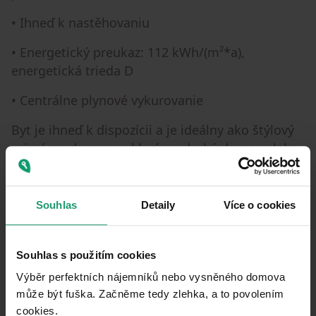
• Ihneď k nastěhovaniu
• Energetický preukaz: 112 kWh/(m²*a),
energetická trieda D
• Centrálne plynové vykurovanie
Byt je ihneď k dispozícii a je ideálny ako štýlový
primárny domov, exkluzívny druhý domov alebo
osobné útočisko v blízkosti Baltského mora.
Nábytok zobrazený v prospekte slúži len na
znázornenie možného interiérového konceptu a
Souhlas
Detaily
Více o cookies
nepatrí k predajnej ponuke. Zobrazené kúsky
nábytku je možné pri záujme zakúpiť navyše
Souhlas s použitím cookies
prostredníctvom zodpovednej interiérovej
dizajnérky.
Výběr perfektních nájemníků nebo vysněného domova
může být fuška. Začněme tedy zlehka, a to povolením
Všetky informácie uvedené v tomto prospekte
cookies.​