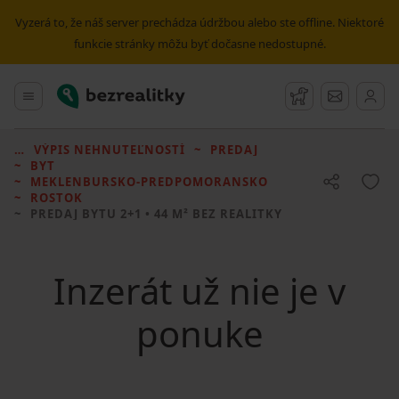
Vyzerá to, že náš server prechádza údržbou alebo ste offline. Niektoré
funkcie stránky môžu byť dočasne nedostupné.
Bezrealitky
Hlavné menu
Strážny pes
Správy
VÝPIS NEHNUTEĽNOSTÍ
PREDAJ
BYT
MEKLENBURSKO-PREDPOMORANSKO
ROSTOK
PREDAJ BYTU
2+1 • 44 M² BEZ REALITKY
Inzerát už nie je v
ponuke