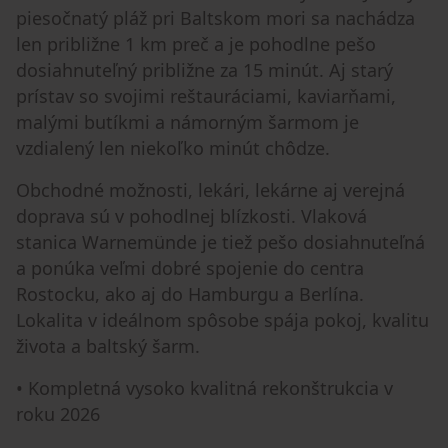
piesočnatý pláž pri Baltskom mori sa nachádza
len približne 1 km preč a je pohodlne pešo
dosiahnuteľný približne za 15 minút. Aj starý
prístav so svojimi reštauráciami, kaviarňami,
malými butíkmi a námorným šarmom je
vzdialený len niekoľko minút chôdze.
Obchodné možnosti, lekári, lekárne aj verejná
doprava sú v pohodlnej blízkosti. Vlaková
stanica Warnemünde je tiež pešo dosiahnuteľná
a ponúka veľmi dobré spojenie do centra
Rostocku, ako aj do Hamburgu a Berlína.
Lokalita v ideálnom spôsobe spája pokoj, kvalitu
života a baltský šarm.
• Kompletná vysoko kvalitná rekonštrukcia v
roku 2026