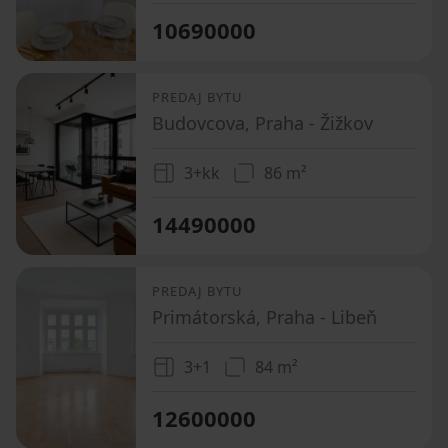
10690000
PREDAJ BYTU
Budovcova, Praha - Žižkov
3+kk
86 m²
14490000
PREDAJ BYTU
Primátorská, Praha - Libeň
3+1
84 m²
12600000