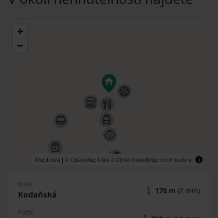
MapLibre
|
© OpenMapTiles
© OpenStreetMap contributors
MHD
🚶
178 m
(2 min)
Kodaňská
Pošta