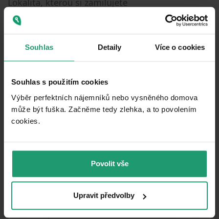
Lokalita, kterou si zamilujete
Vršovice jsou jednou z nejvyhledávanějších
pražských čtvrtí. V docházkové vzdálenosti
stylové kavárny, parky (Heroldovy sady,
Souhlas
Detaily
Více o cookies
Grébovka) i veškerá občanská vybavenost.
RK nevolat.
Souhlas s použitím cookies
Výběr perfektních nájemníků nebo vysněného domova
může být fuška. Začněme tedy zlehka, a to povolením
Parametre nehnuteľnosti
cookies.​
Nad 50 rokov
VEK
Tehla
KONŠTRUKCIA BUDOVY
Povolit vše
Čiastočne
VYBAVENÉ
Upravit předvolby
Plynové
VYKUROVANIE