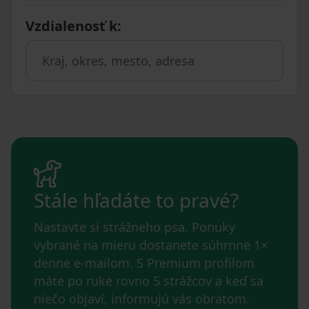
Vzdialenosť k
:
Stále hľadáte to pravé?
Nastavte si strážneho psa. Ponuky
vybrané na mieru dostanete súhrnne 1×
denne e-mailom. S Premium profilom
máte po ruke rovno 5 strážcov a keď sa
niečo objaví, informujú vás obratom.