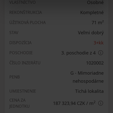
Osobné
VLASTNÍCTVO
Kompletné
REKONŠTRUKCIA
71
m²
ÚŽITKOVÁ PLOCHA
Veľmi dobrý
STAV
3+kk
DISPOZÍCIA
3. poschodie z 4
POSCHODIE
1020002
ČÍSLO INZERÁTU
G - Mimoriadne
PENB
nehospodárne
Tichá lokalita
UMIESTNENIE
CENA ZA
2
187 323,94 CZK
/ m
JEDNOTKU