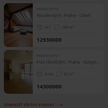
PREDAJ BYTU
Novákových, Praha - Libeň
3+1
106 m²
12930000
PREDAJ BYTU
Pod Hliništěm, Praha - Kobylisy
4+kk
92 m²
14300000
ZOBRAZIŤ VŠETKY PONUKY