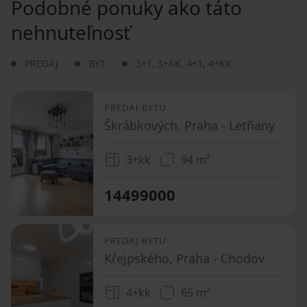
Podobné ponuky ako táto
nehnuteľnosť
PREDAJ
BYT
3+1
,
3+KK
,
4+1
,
4+KK
PREDAJ BYTU
Škrábkových, Praha - Letňany
3+kk
94 m²
14499000
PREDAJ BYTU
Křejpského, Praha - Chodov
4+kk
65 m²