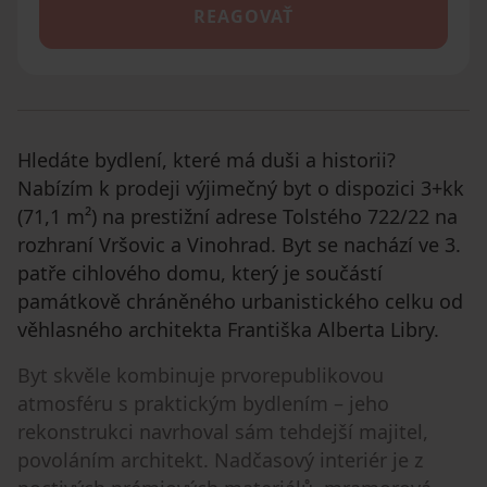
REAGOVAŤ
Hledáte bydlení, které má duši a historii?
Nabízím k prodeji výjimečný byt o dispozici 3+kk
(71,1 m²) na prestižní adrese Tolstého 722/22 na
rozhraní Vršovic a Vinohrad. Byt se nachází ve 3.
patře cihlového domu, který je součástí
památkově chráněného urbanistického celku od
věhlasného architekta Františka Alberta Libry.
Byt skvěle kombinuje prvorepublikovou
atmosféru s praktickým bydlením – jeho
rekonstrukci navrhoval sám tehdejší majitel,
povoláním architekt. Nadčasový interiér je z