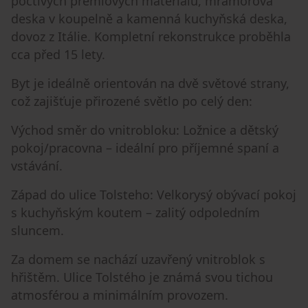
poctivých prémiových materiálů, mramorová
deska v koupelně a kamenná kuchyňská deska,
dovoz z Itálie. Kompletní rekonstrukce proběhla
cca před 15 lety.
Byt je ideálně orientován na dvě světové strany,
což zajišťuje přirozené světlo po celý den:
Východ směr do vnitrobloku: Ložnice a dětský
pokoj/pracovna – ideální pro příjemné spaní a
vstávání.
Západ do ulice Tolsteho: Velkorysý obývací pokoj
s kuchyňským koutem – zalitý odpoledním
sluncem.
Za domem se nachází uzavřený vnitroblok s
hřištěm. Ulice Tolstého je známá svou tichou
atmosférou a minimálním provozem.