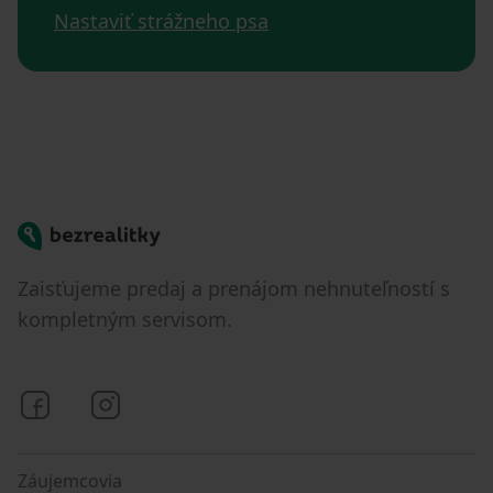
Nastaviť strážneho psa
Bezrealitky
Zaisťujeme predaj a prenájom nehnuteľností s
kompletným servisom.
Bezrealitky na Facebooku
Bezrealitky na Instagrame
Záujemcovia