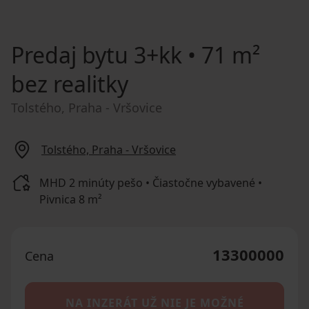
Predaj bytu
3+kk • 71 m²
bez realitky
Tolstého, Praha - Vršovice
Tolstého, Praha - Vršovice
MHD 2 minúty pešo • Čiastočne vybavené •
Pivnica 8 m²
13300000
Cena
NA INZERÁT UŽ NIE JE MOŽNÉ