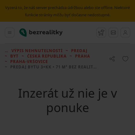
Vyzerá to, že náš server prechádza údržbou alebo ste offline. Niektoré
funkcie stránky môžu byť dočasne nedostupné.
Bezrealitky
Hlavné menu
Strážny pes
Správy
VÝPIS NEHNUTEĽNOSTÍ
PREDAJ
BYT
ČESKÁ REPUBLIKA
PRAHA
PRAHA-VRŠOVICE
PREDAJ BYTU
3+KK • 71 M² BEZ REALITKY
Inzerát už nie je v
ponuke