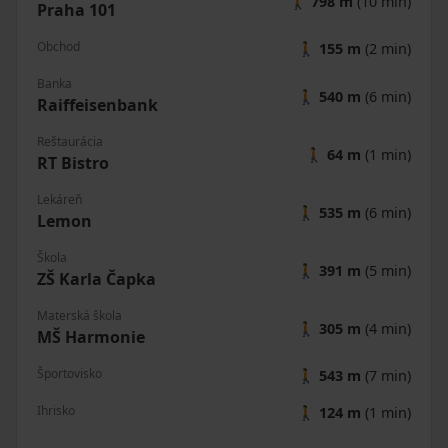
🚶
798 m
(10 min)
Praha 101
Obchod
🚶
155 m
(2 min)
Banka
🚶
540 m
(6 min)
Raiffeisenbank
Reštaurácia
🚶
64 m
(1 min)
RT Bistro
Lekáreň
🚶
535 m
(6 min)
Lemon
Škola
🚶
391 m
(5 min)
ZŠ Karla Čapka
Materská škola
🚶
305 m
(4 min)
MŠ Harmonie
Športovisko
🚶
543 m
(7 min)
Ihrisko
🚶
124 m
(1 min)