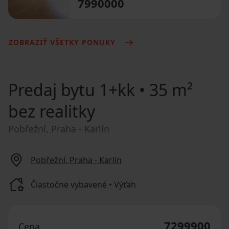
7990000
ZOBRAZIŤ VŠETKY PONUKY
Predaj bytu
1+kk • 35 m²
bez realitky
Pobřežní, Praha - Karlín
Pobřežní, Praha - Karlín
Čiastočne vybavené • Výťah
7299900
Cena