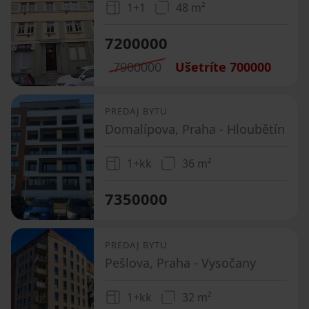
1+1
48 m²
7200000
7900000
Ušetríte
700000
PREDAJ BYTU
Domalípova, Praha - Hloubětín
1+kk
36 m²
7350000
PREDAJ BYTU
Pešlova, Praha - Vysočany
1+kk
32 m²