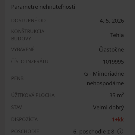
Parametre nehnuteľnosti
4. 5. 2026
DOSTUPNÉ OD
KONŠTRUKCIA
Tehla
BUDOVY
Čiastočne
VYBAVENÉ
1019995
ČÍSLO INZERÁTU
G - Mimoriadne
PENB
nehospodárne
35
m²
ÚŽITKOVÁ PLOCHA
Veľmi dobrý
STAV
1+kk
DISPOZÍCIA
6. poschodie z 8
POSCHODIE