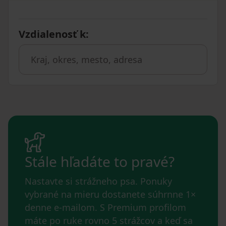
Vzdialenosť k
:
Stále hľadáte to pravé?
Nastavte si strážneho psa. Ponuky
vybrané na mieru dostanete súhrnne 1×
denne e-mailom. S Premium profilom
máte po ruke rovno 5 strážcov a keď sa