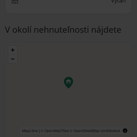
Výťah
V okolí nehnuteľnosti nájdete
MapLibre
|
© OpenMapTiles
© OpenStreetMap contributors