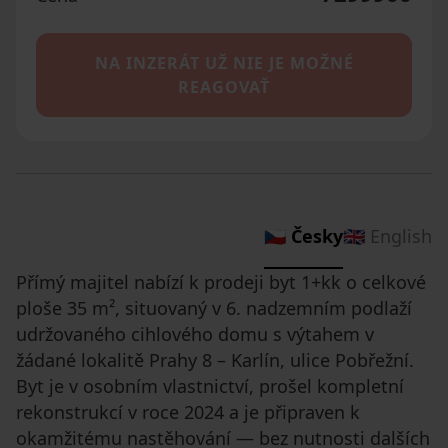
NA INZERÁT UŽ NIE JE MOŽNÉ
REAGOVAŤ
🇨🇿 Česky
🇬🇧 English
Přímý majitel nabízí k prodeji byt 1+kk o celkové
ploše 35 m², situovaný v 6. nadzemním podlaží
udržovaného cihlového domu s výtahem v
žádané lokalitě Prahy 8 – Karlín, ulice Pobřežní.
Byt je v osobním vlastnictví, prošel kompletní
rekonstrukcí v roce 2024 a je připraven k
okamžitému nastěhování — bez nutnosti dalších