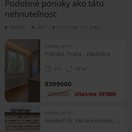
Podobné ponuky ako táto
nehnuteľnosť
PREDAJ
BYT
1+1
,
1+KK
,
2+1
,
2+KK
PREDAJ BYTU
Práčská, Praha - Záběhlice
2+1
52 m²
8399000
8500000
Ušetríte
101000
PREDAJ BYTU
náměstí Dr. Václava Holého, Praha - Libeň