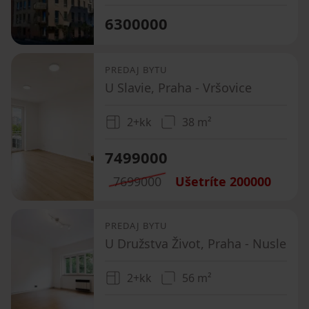
6300000
PREDAJ BYTU
U Slavie, Praha - Vršovice
2+kk
38 m²
7499000
7699000
Ušetríte
200000
PREDAJ BYTU
U Družstva Život, Praha - Nusle
2+kk
56 m²