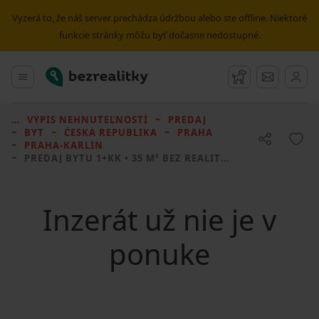
Vyzerá to, že náš server prechádza údržbou alebo ste offline. Niektoré
funkcie stránky môžu byť dočasne nedostupné.
Bezrealitky
Hlavné menu
Strážny pes
Správy
VÝPIS NEHNUTEĽNOSTÍ
PREDAJ
BYT
ČESKÁ REPUBLIKA
PRAHA
PRAHA-KARLÍN
PREDAJ BYTU
1+KK • 35 M² BEZ REALITKY
Inzerát už nie je v
ponuke