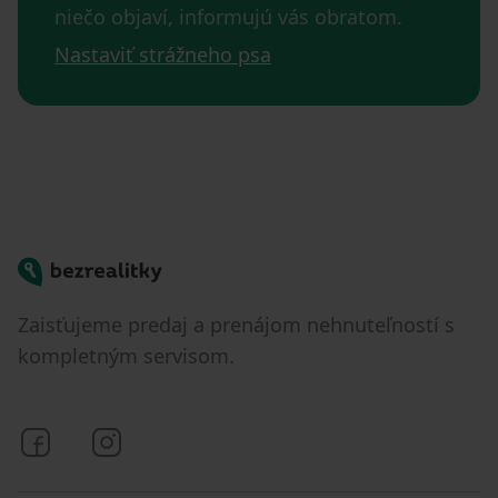
niečo objaví, informujú vás obratom.
Nastaviť strážneho psa
Bezrealitky
Zaisťujeme predaj a prenájom nehnuteľností s
kompletným servisom.
Bezrealitky na Facebooku
Bezrealitky na Instagrame