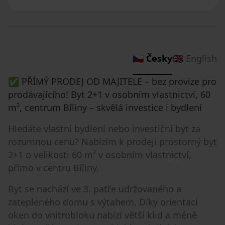
🇨🇿 Česky
🇬🇧 English
✅ PŘÍMÝ PRODEJ OD MAJITELE – bez provize pro
prodávajícího! Byt 2+1 v osobním vlastnictví, 60
m², centrum Bíliny – skvělá investice i bydlení
Hledáte vlastní bydlení nebo investiční byt za
rozumnou cenu? Nabízím k prodeji prostorný byt
2+1 o velikosti 60 m² v osobním vlastnictví,
přímo v centru Bíliny.
Byt se nachází ve 3. patře udržovaného a
zatepleného domu s výtahem. Díky orientaci
oken do vnitrobloku nabízí větší klid a méně