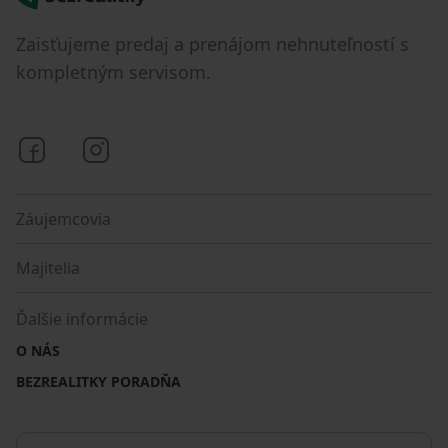
Zaisťujeme predaj a prenájom nehnuteľností s
kompletným servisom.
Bezrealitky na Facebooku
Bezrealitky na Instagrame
Záujemcovia
Majitelia
Ďalšie informácie
O NÁS
BEZREALITKY PORADŇA