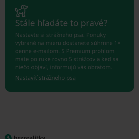
Stále hľadáte to pravé?
Nastavte si strážneho psa. Ponuky
vybrané na mieru dostanete súhrnne 1×
denne e-mailom. S Premium profilom
máte po ruke rovno 5 strážcov a keď sa
niečo objaví, informujú vás obratom.
Nastaviť strážneho psa
Bezrealitky