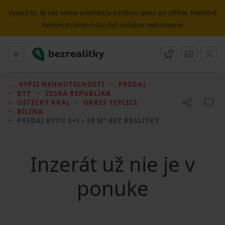
Vyzerá to, že náš server prechádza údržbou alebo ste offline. Niektoré
funkcie stránky môžu byť dočasne nedostupné.
Bezrealitky
Hlavné menu
Strážny pes
Správy
VÝPIS NEHNUTEĽNOSTÍ
PREDAJ
BYT
ČESKÁ REPUBLIKA
ÚSTECKÝ KRAJ
OKRES TEPLICE
BÍLINA
PREDAJ BYTU
2+1 • 59 M² BEZ REALITKY
Inzerát už nie je v
ponuke