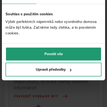
Veľmi dobrý
STAV
Souhlas s použitím cookies
2+1
DISPOZÍCIA
Výběr perfektních nájemníků nebo vysněného domova
3. poschodie z 4
POSCHODIE
může být fuška. Začněme tedy zlehka, a to povolením
cookies.​
Osobné
VLASTNÍCTVO
Centrum mesta
UMIESTNENIE
2
33 881,36 CZK
/ m
Povolit vše
CENA ZA JEDNOTKU
Upravit předvolby
Vyberáte byt?
Majte istotu, že máte všetky dôležité
informácie!
PREVERIŤ VYBRANÝ BYT