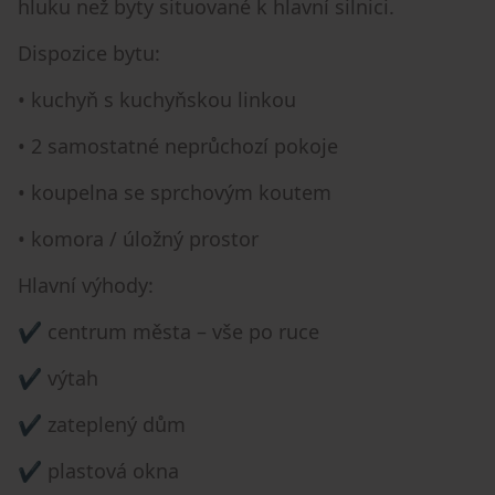
hluku než byty situované k hlavní silnici.
Dispozice bytu:
• kuchyň s kuchyňskou linkou
• 2 samostatné neprůchozí pokoje
• koupelna se sprchovým koutem
• komora / úložný prostor
Hlavní výhody:
✔️ centrum města – vše po ruce
✔️ výtah
✔️ zateplený dům
✔️ plastová okna