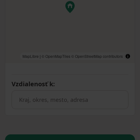
MapLibre
|
© OpenMapTiles
© OpenStreetMap contributors
Vzdialenosť k
: