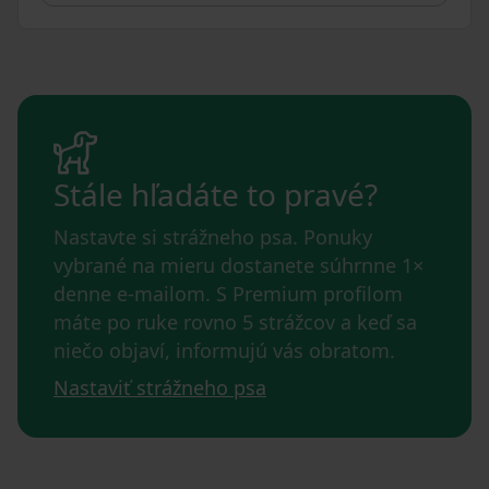
Stále hľadáte to pravé?
Nastavte si strážneho psa. Ponuky
vybrané na mieru dostanete súhrnne 1×
denne e-mailom. S Premium profilom
máte po ruke rovno 5 strážcov a keď sa
niečo objaví, informujú vás obratom.
Nastaviť strážneho psa