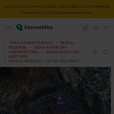
Vyzerá to, že náš server prechádza údržbou alebo ste offline. Niektoré
funkcie stránky môžu byť dočasne nedostupné.
Bezrealitky
Hlavné menu
Strážny pes
Správy
VÝPIS NEHNUTEĽNOSTÍ
PREDAJ
POZEMOK
ČESKÁ REPUBLIKA
LIBERECKÝ KRAJ
OKRES ČESKÁ LÍPA
NOVÝ BOR
PREDAJ POZEMKU
• 7441 M² BEZ REALITKY