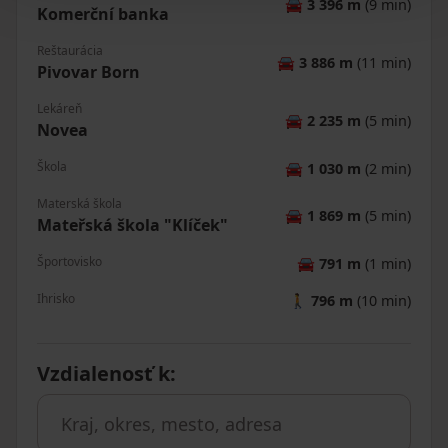
🚘
3 396 m
(9 min)
Komerční banka
Reštaurácia
🚘
3 886 m
(11 min)
Pivovar Born
Lekáreň
🚘
2 235 m
(5 min)
Novea
Škola
🚘
1 030 m
(2 min)
Materská škola
🚘
1 869 m
(5 min)
Mateřská škola "Klíček"
Športovisko
🚘
791 m
(1 min)
Ihrisko
🚶
796 m
(10 min)
Vzdialenosť k
: