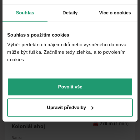
Souhlas
Detaily
Více o cookies
Souhlas s použitím cookies
Výběr perfektních nájemníků nebo vysněného domova
může být fuška. Začněme tedy zlehka, a to povolením
cookies.​
MapLibre
|
© OpenMapTiles
© OpenStreetMap contributors
MHD
🚶
117 m
(1 min)
Povolit vše
Nový Bor, Sklárna Klára
Pošta
🚘
706 m
(1 min)
Polevsko
Upravit předvolby
Obchod
🚘
778 m
(1 min)
Koloniál ahoj
Banka