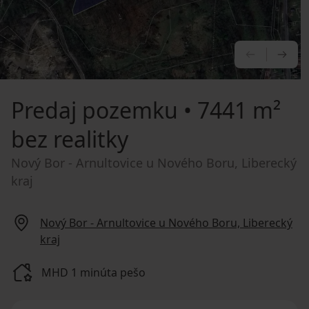
PREDCHÁ
NA
Predaj pozemku
• 7441 m²
bez realitky
Nový Bor - Arnultovice u Nového Boru, Liberecký
kraj
Nový Bor - Arnultovice u Nového Boru, Liberecký
kraj
MHD 1 minúta pešo