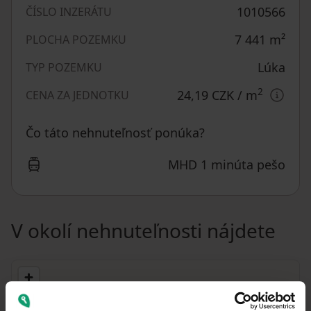
1010566
ČÍSLO INZERÁTU
7 441
m²
PLOCHA POZEMKU
Lúka
TYP POZEMKU
2
24,19 CZK
/ m
CENA ZA JEDNOTKU
Čo táto nehnuteľnosť ponúka?
MHD 1 minúta pešo
V okolí nehnuteľnosti nájdete