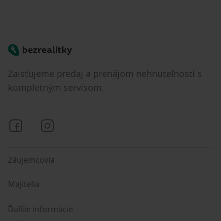
Bezrealitky
Zaisťujeme predaj a prenájom nehnuteľností s
kompletným servisom.
Bezrealitky na Facebooku
Bezrealitky na Instagrame
Záujemcovia
Majitelia
Ďalšie informácie