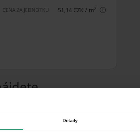
2
51,14 CZK
/ m
CENA ZA JEDNOTKU
nájdete
Detaily