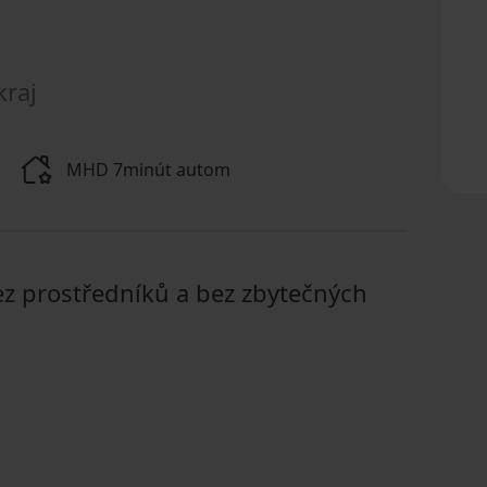
kraj
MHD 7minút autom
ez prostředníků a bez zbytečných