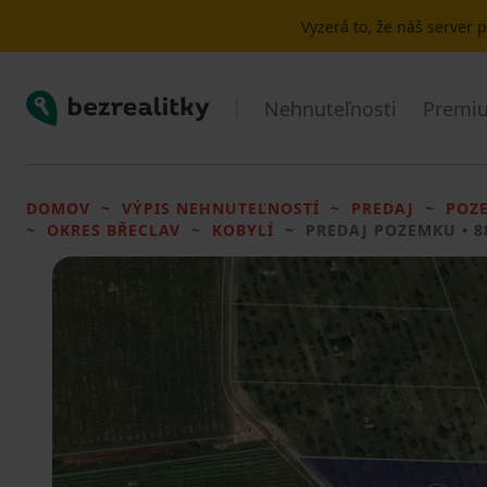
Vyzerá to, že náš server
Bezrealitky
Nehnuteľnosti
Premiu
DOMOV
VÝPIS NEHNUTEĽNOSTÍ
PREDAJ
POZ
OKRES BŘECLAV
KOBYLÍ
PREDAJ POZEMKU
• 8