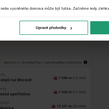
 nebo vysněného domova může být fuška. Začněme tedy zlehka, 
Upravit předvolby
MapLibre
|
© OpenMapTiles
© OpenStreetMap contributors
ošta
🚘
7 546 m
(12 min)
obylí na Moravě
anka
🚘
7 428 m
(12 min)
eská spořitelna
ekáreň
🚘
13 221 m
(20 min)
Lékárna