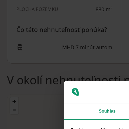
880
m²
PLOCHA POZEMKU
Čo táto nehnuteľnosť ponúka?
MHD 7 minút autom
V okolí nehnuteľnosti 
Souhlas