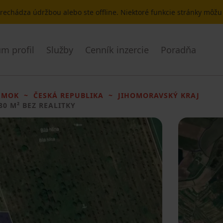
 prechádza údržbou alebo ste offline. Niektoré funkcie stránky môž
m profil
Služby
Cenník inzercie
Poradňa
EMOK
ČESKÁ REPUBLIKA
JIHOMORAVSKÝ KRAJ
80 M² BEZ REALITKY