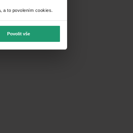
a to povolením cookies.​
Povolit vše