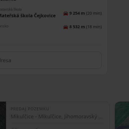
aterská škola
🚘
9 254 m
(20 min)
ateřská škola Čejkovice
hrisko
🚘
8 532 m
(18 min)
PREDAJ POZEMKU
Mikulčice - Mikulčice, Jihomoravský kraj