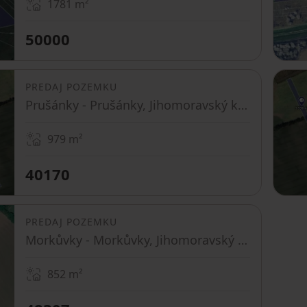
1781
m²
50000
PREDAJ POZEMKU
Prušánky - Prušánky, Jihomoravský kraj
979
m²
40170
PREDAJ POZEMKU
Morkůvky - Morkůvky, Jihomoravský kraj
852
m²