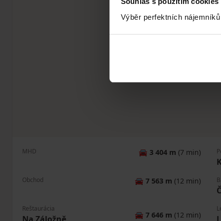
Souhlas s použitím cookies
Výběr perfektních nájemníků
MHD
P
🚘
3 404 m
(7 min)
K
Obchod
B
🚘
7 563 m
(12 min)
Č
Reštaurácia
L
🚘
7 646 m
(12 min)
Na Záložně