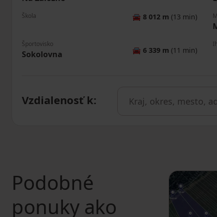
Škola
M
🚘
8 012 m
(13 min)
M
Športovisko
I
🚘
6 339 m
(11 min)
Sokolovna
Vzdialenosť k
:
Podobné
ponuky ako