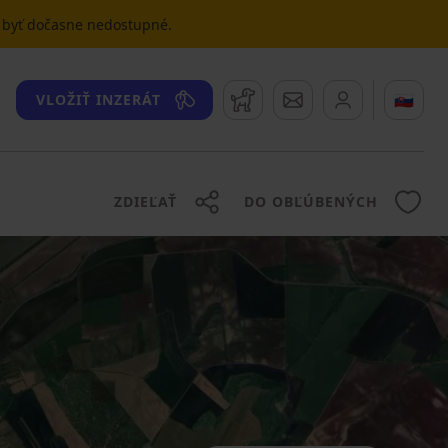
u byť dočasne nedostupné.
Strážny pes
Správy
🇸🇰
VLOŽIŤ INZERÁT
ZDIEĽAŤ
DO OBĽÚBENÝCH