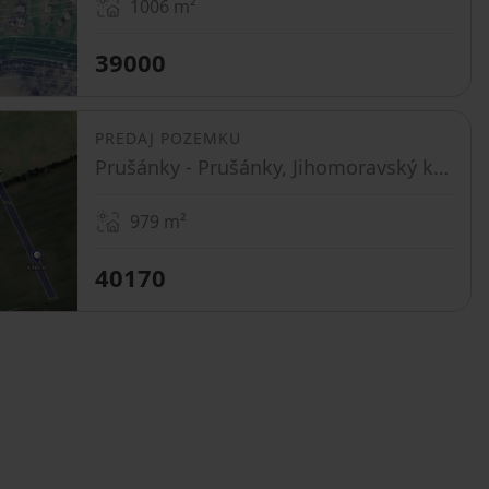
1006
m²
39000
PREDAJ POZEMKU
Prušánky - Prušánky, Jihomoravský kraj
979
m²
40170