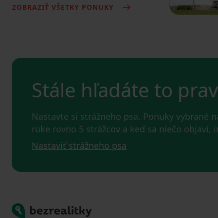
ZOBRAZIŤ VŠETKY PONUKY
Stále hľadáte to pra
Nastavte si strážneho psa. Ponuky vybrané 
ruke rovno 5 strážcov a keď sa niečo objaví,
Nastaviť strážneho psa
Bezrealitky