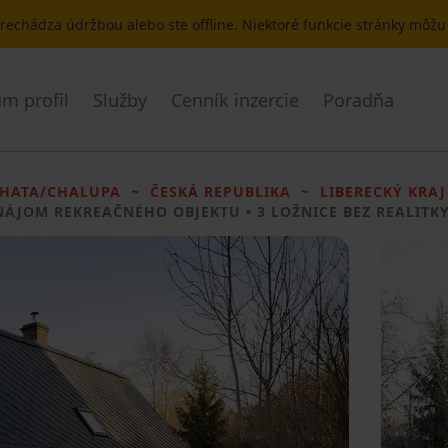
 prechádza údržbou alebo ste offline. Niektoré funkcie stránky môž
m profil
Služby
Cenník inzercie
Poradňa
HATA/CHALUPA
ČESKÁ REPUBLIKA
LIBERECKÝ KRAJ
NÁJOM REKREAČNÉHO OBJEKTU
• 3 LOŽNICE BEZ REALITK