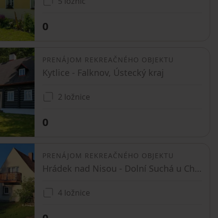
5 ložnic
0
PRENÁJOM REKREAČNÉHO OBJEKTU
Kytlice - Falknov, Ústecký kraj
2 ložnice
0
PRENÁJOM REKREAČNÉHO OBJEKTU
Hrádek nad Nisou - Dolní Suchá u Chotyně, Liberecký kraj
4 ložnice
0