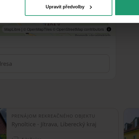
Upravit předvolby
MapLibre
|
© OpenMapTiles
© OpenStreetMap contributors
PRENÁJOM REKREAČNÉHO OBJEKTU
Rynoltice - Jítrava, Liberecký kraj