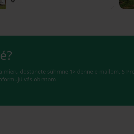
vé?
na mieru dostanete súhrnne 1× denne e-mailom. S P
 informujú vás obratom.