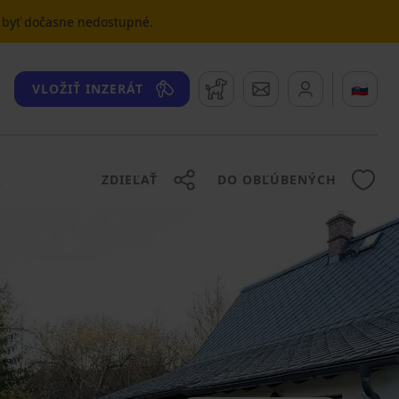
u byť dočasne nedostupné.
Strážny pes
Správy
🇸🇰
VLOŽIŤ INZERÁT
ZDIEĽAŤ
DO OBĽÚBENÝCH
Y