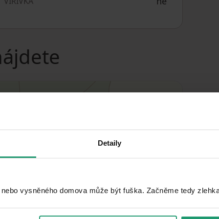
ne
VÍRIVKA
nájdete
Detaily
 nebo vysněného domova může být fuška. Začněme tedy zlehka, 