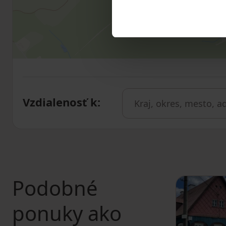
Vzdialenosť k
:
Podobné
ponuky ako