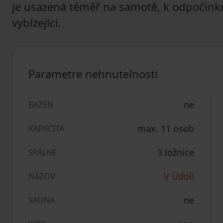
je usazená téměř na samotě, k odpočink
vybízející.
Parametre nehnuteľnosti
ne
BAZÉN
max. 11 osob
KAPACITA
3 ložnice
SPÁLNE
V Údolí
NÁZOV
ne
SAUNA