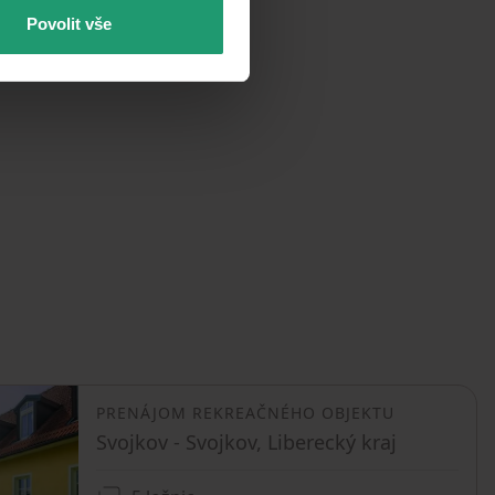
Povolit vše
PRENÁJOM REKREAČNÉHO OBJEKTU
Svojkov - Svojkov, Liberecký kraj