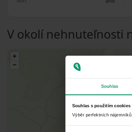
ano
WIFI
V okolí nehnuteľnosti 
Souhlas
Souhlas s použitím cookies
Výběr perfektních nájemníků