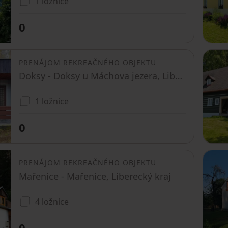
1 ložnice
0
PRENÁJOM REKREAČNÉHO OBJEKTU
Doksy - Doksy u Máchova jezera, Liberecký kraj
1 ložnice
0
PRENÁJOM REKREAČNÉHO OBJEKTU
Mařenice - Mařenice, Liberecký kraj
4 ložnice
0