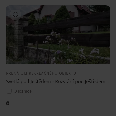
Pridať do obľúbených
1
2
3
PRENÁJOM REKREAČNÉHO OBJEKTU
Světlá pod Ještědem - Rozstání pod Ještědem, Liberecký kraj
3 ložnice
0