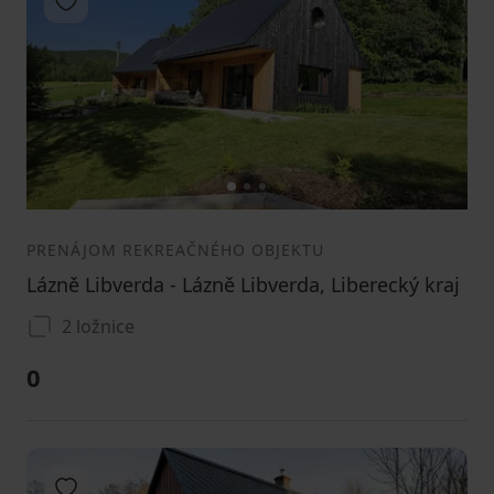
Pridať do obľúbených
1
2
3
PRENÁJOM REKREAČNÉHO OBJEKTU
Lázně Libverda - Lázně Libverda, Liberecký kraj
2 ložnice
0
Pridať do obľúbených