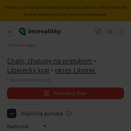
Prenájom rekreačného objektu okres Liberec | Bezrealitky
Vyzerá to, že náš server prechádza údržbou alebo ste offline. Niektoré
funkcie stránky môžu byť dočasne nedostupné.
Bezrealitky
Hlavné menu
Strážny pes
Správy
Zobraziť mapu
Vyhľadávať pri pohybe v mape
Chaty, chalupy na prenájom
•
Liberecký kraj
•
okres Liberec
(
106 NEHNUTEĽNOSTÍ
)
Podrobný filter
Najširšia ponuka