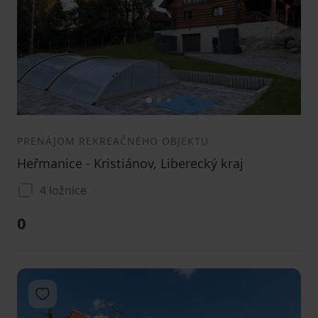
1
2
3
PRENÁJOM REKREAČNÉHO OBJEKTU
Heřmanice - Kristiánov, Liberecký kraj
4 ložnice
0
Pridať do obľúbených