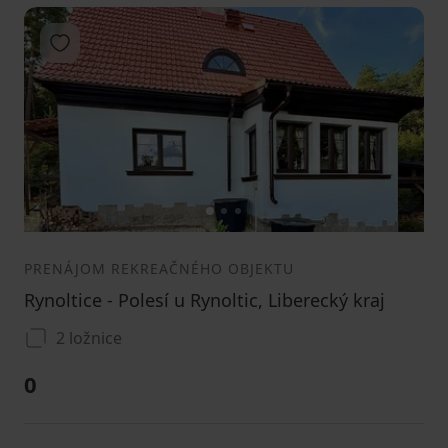
Pridať do obľúbených
1
2
3
PRENÁJOM REKREAČNÉHO OBJEKTU
Rynoltice - Polesí u Rynoltic, Liberecký kraj
2 ložnice
0