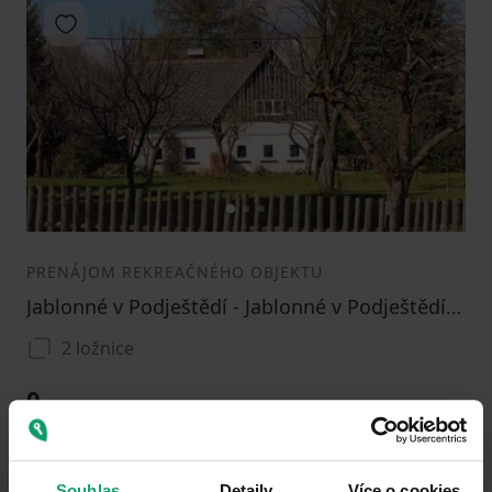
Pridať do obľúbených
1
2
3
PRENÁJOM REKREAČNÉHO OBJEKTU
Jablonné v Podještědí - Jablonné v Podještědí, Liberecký kraj
2 ložnice
0
Souhlas
Detaily
Více o cookies