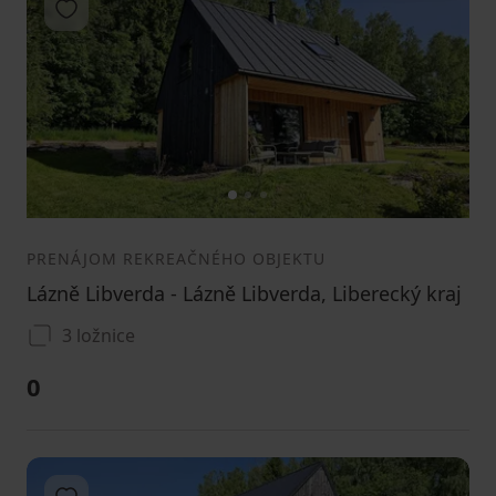
Pridať do obľúbených
1
2
3
PRENÁJOM REKREAČNÉHO OBJEKTU
Lázně Libverda - Lázně Libverda, Liberecký kraj
3 ložnice
0