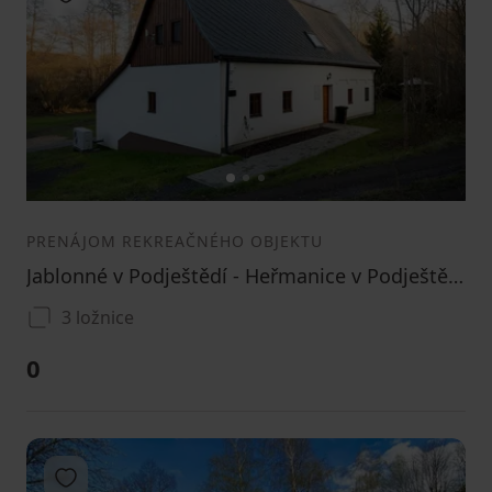
1
2
3
PRENÁJOM REKREAČNÉHO OBJEKTU
Jablonné v Podještědí - Heřmanice v Podještědí, Liberecký kraj
3 ložnice
0
Pridať do obľúbených