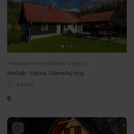
1
2
3
PRENÁJOM REKREAČNÉHO OBJEKTU
Mníšek - Fojtka, Liberecký kraj
5 ložnic
0
Pridať do obľúbených