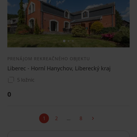
1
2
3
PRENÁJOM REKREAČNÉHO OBJEKTU
Liberec - Horní Hanychov, Liberecký kraj
5 ložnic
0
1
2
…
8
Aktuálne
Ďalšia