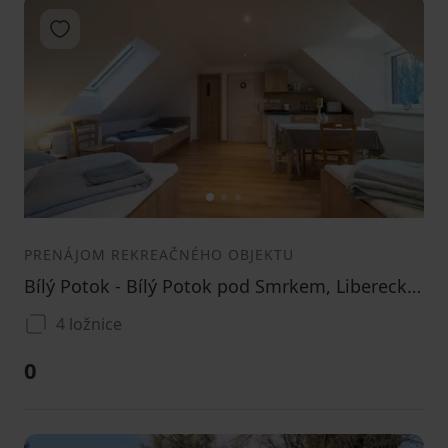
Pridať do obľúbených
1
2
3
PRENÁJOM REKREAČNÉHO OBJEKTU
Bílý Potok - Bílý Potok pod Smrkem, Liberecký kraj
4 ložnice
0