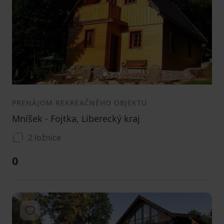
1
2
3
PRENÁJOM REKREAČNÉHO OBJEKTU
Mníšek - Fojtka, Liberecký kraj
2 ložnice
0
Pridať do obľúbených