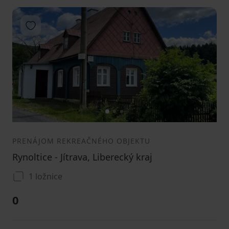
Pridať do obľúbených
1
2
3
PRENÁJOM REKREAČNÉHO OBJEKTU
Rynoltice - Jítrava, Liberecký kraj
1 ložnice
0