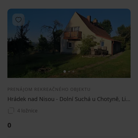
Pridať do obľúbených
1
2
3
PRENÁJOM REKREAČNÉHO OBJEKTU
Hrádek nad Nisou - Dolní Suchá u Chotyně, Liberecký kraj
4 ložnice
0