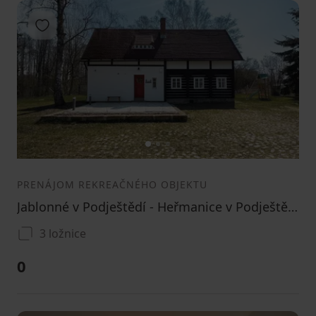
Pridať do obľúbených
1
2
3
PRENÁJOM REKREAČNÉHO OBJEKTU
Jablonné v Podještědí - Heřmanice v Podještědí, Liberecký kraj
3 ložnice
0