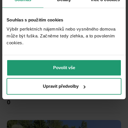
Pridať do obľúbených
Souhlas s použitím cookies
Výběr perfektních nájemníků nebo vysněného domova
může být fuška. Začněme tedy zlehka, a to povolením
cookies.​
1
2
3
Povolit vše
PRENÁJOM REKREAČNÉHO OBJEKTU
Hejnice - Hejnice, Liberecký kraj
Upravit předvolby
5 ložnic
0