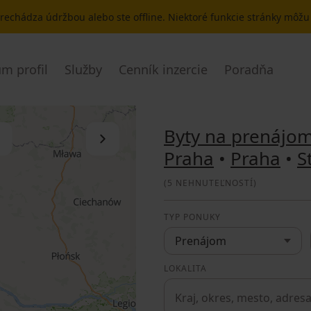
 prechádza údržbou alebo ste offline. Niektoré funkcie stránky môž
m profil
Služby
Cenník inzercie
Poradňa
Byty na prenájo
Skryť zoznam
Praha
•
Praha
•
S
(
5 NEHNUTEĽNOSTÍ
)
TYP PONUKY
Prenájom
LOKALITA