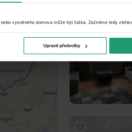
1
2
3
NEPREHLIADNITE
 nebo vysněného domova může být fuška. Začněme tedy zlehka, 
Pridať do obľúbených
Upravit předvolby
1
2
3
Pridať do obľúbených