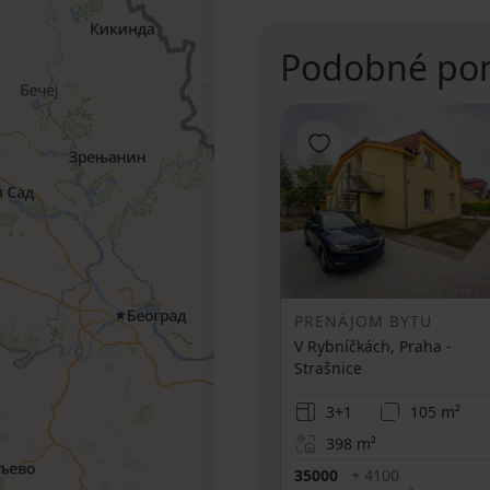
Podobné po
Pridať do obľúbenýc
PRENÁJOM BYTU
V Rybníčkách, Praha -
Strašnice
3+1
105 m²
398
m²
35000
+ 4100