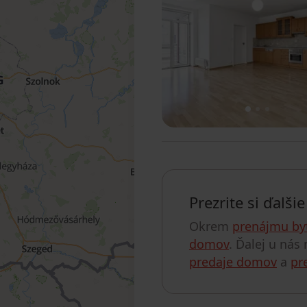
1
2
3
Prezrite si ďalši
Okrem
prenájmu by
domov
. Ďalej u nás
predaje domov
a
pr