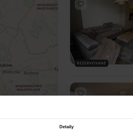
Pridať do obľúbených
1
2
3
REZERVOVANÉ
Pridať do obľúbených
Detaily