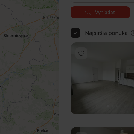
Vyhľadať
Najširšia ponuka
Pridať do obľúbených
1
2
3