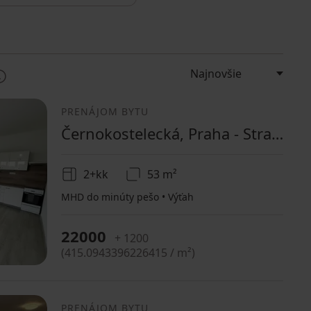
PRENÁJOM BYTU
Černokostelecká, Praha - Strašnice
2+kk
53 m²
MHD do minúty pešo • Výťah
22000
+ 1200
(
415.0943396226415 / m²
)
PRENÁJOM BYTU