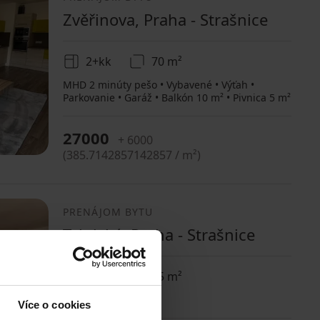
Zvěřinova, Praha - Strašnice
2+kk
70 m²
MHD 2 minúty pešo • Vybavené • Výťah •
Parkovanie • Garáž • Balkón 10 m² • Pivnica 5 m²
27000
+ 6000
(
385.7142857142857 / m²
)
PRENÁJOM BYTU
Tejnická, Praha - Strašnice
2+kk
55 m²
MHD 2 minúty pešo
Více o cookies