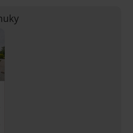
nuky
h