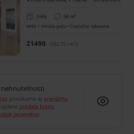
2+kk
56 m²
MHD 1 minúta pešo • Čiastočne vybavené
21490
(
383.75 / m²
)
e nehnuteľnosti
tov
ponúkame aj
prenájmy
 nájdete
predaje bytov
,
edaje pozemkov