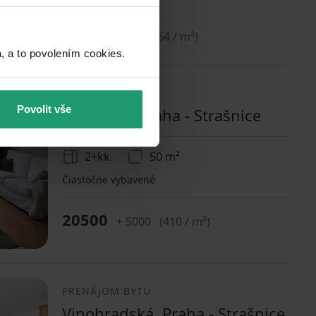
24000
+ 3500
(
436.3636363636364 / m²
)
a to povolením cookies.​
PRENÁJOM BYTU
Povolit vše
Kounická, Praha - Strašnice
2+kk
50 m²
Čiastočne vybavené
20500
+ 5000
(
410 / m²
)
PRENÁJOM BYTU
Vinohradská, Praha - Strašnice