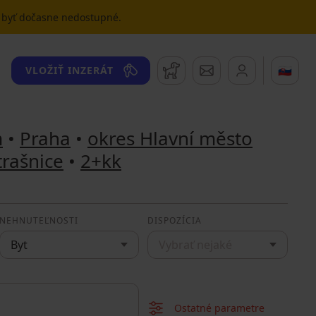
u byť dočasne nedostupné.
Strážny pes
Správy
🇸🇰
VLOŽIŤ INZERÁT
m
•
Praha
•
okres Hlavní město
trašnice
•
2+kk
NEHNUTEĽNOSTI
DISPOZÍCIA
Byt
Vybrať nejaké
Ostatné parametre