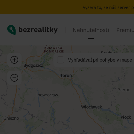
Prenájom bytu 2+kk Strašnice | Bezrealitky
Vyzerá to, že náš server
Bezrealitky
Nehnuteľnosti
Premiu
Priblížiť
Vyhľadávať pri pohybe v mape
Oddialiť