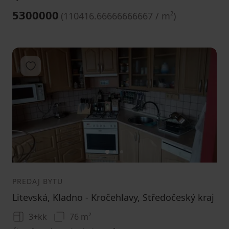
5300000
(
110416.66666666667 / m²
)
Pridať do obľúbených
1
2
3
PREDAJ BYTU
Litevská, Kladno - Kročehlavy, Středočeský kraj
3+kk
76 m²