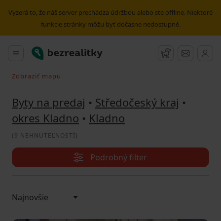
Predaj bytu Kladno | Bezrealitky
Vyzerá to, že náš server prechádza údržbou alebo ste offline. Niektoré
funkcie stránky môžu byť dočasne nedostupné.
Bezrealitky
Hlavné menu
Strážny pes
Správy
Zobraziť mapu
Vyhľadávať pri pohybe v mape
Byty na predaj
•
Středočeský kraj
•
okres Kladno
•
Kladno
(
9 NEHNUTEĽNOSTÍ
)
Podrobný filter