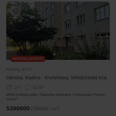
Pridať do obľúbených
1
2
3
NEPREHLIADNITE
PREDAJ BYTU
Dánská, Kladno - Kročehlavy, Středočeský kraj
2+1
52 m²
MHD 3 minúty pešo • Čiastočne vybavené • Parkovanie • Pivnica
12,4 m²
5200000
(
100000 / m²
)