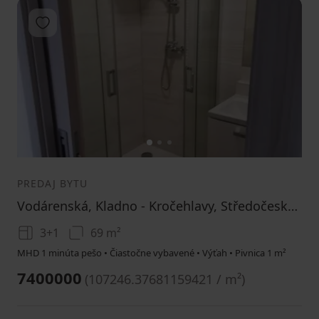
Pridať do obľúbených
1
2
3
PREDAJ BYTU
Vodárenská, Kladno - Kročehlavy, Středočeský kraj
3+1
69 m²
MHD 1 minúta pešo • Čiastočne vybavené • Výťah • Pivnica 1 m²
7400000
(
107246.37681159421 / m²
)