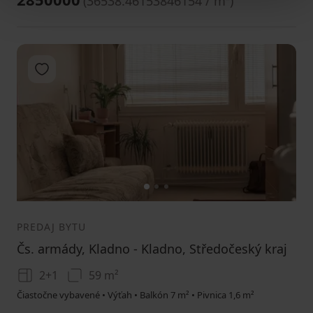
(
36538.46153846154 / m²
)
Pridať do obľúbených
1
2
3
PREDAJ BYTU
Čs. armády, Kladno - Kladno, Středočeský kraj
2+1
59 m²
Čiastočne vybavené • Výťah • Balkón 7 m² • Pivnica 1,6 m²