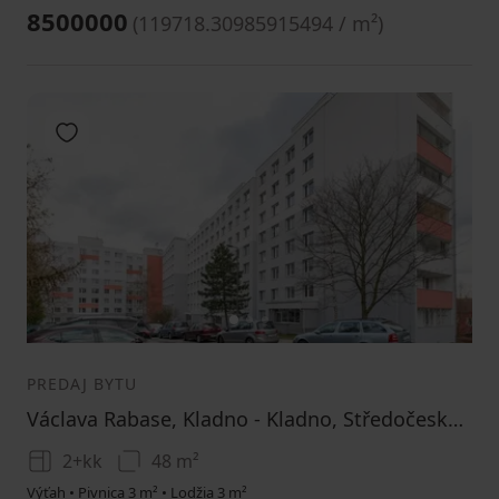
8500000
(
119718.30985915494 / m²
)
Pridať do obľúbených
1
2
3
PREDAJ BYTU
Václava Rabase, Kladno - Kladno, Středočeský kraj
2+kk
48 m²
Výťah • Pivnica 3 m² • Lodžia 3 m²