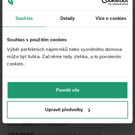
Souhlas
Detaily
Více o cookies
Pridať do obľúbených
Souhlas s použitím cookies
Výběr perfektních nájemníků nebo vysněného domova
může být fuška. Začněme tedy zlehka, a to povolením
cookies.​
1
2
3
NEPREHLIADNITE
Povolit vše
PREDAJ BYTU
Ke stadionu, Kladno - Kladno, Středočeský kraj
Upravit předvolby
3+kk
78 m²
Garáž • Balkón 4 m² • Pivnica 6 m²
2850000