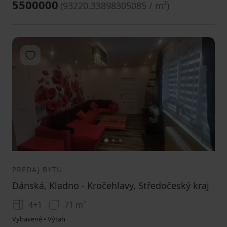
5500000
(
93220.33898305085 / m²
)
Pridať do obľúbených
1
2
3
PREDAJ BYTU
Dánská, Kladno - Kročehlavy, Středočeský kraj
4+1
71 m²
Vybavené • Výťah