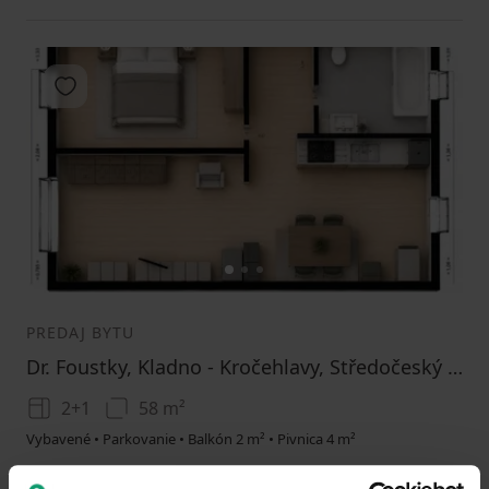
Pridať do obľúbených
1
2
3
PREDAJ BYTU
Dr. Foustky, Kladno - Kročehlavy, Středočeský kraj
2+1
58 m²
Vybavené • Parkovanie • Balkón 2 m² • Pivnica 4 m²
5800000
(
100000 / m²
)