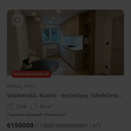
Pridať do obľúbených
1
2
3
NEPREHLIADNITE
PREDAJ BYTU
Vodárenská, Kladno - Kročehlavy, Středočeský kraj
2+kk
54 m²
Čiastočne vybavené • Pivnica 6 m²
6150000
(
113888.88888888889 / m²
)