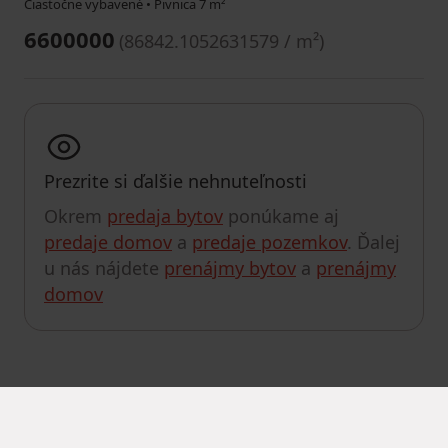
Čiastočne vybavené • Pivnica 7 m²
6600000
(
86842.1052631579 / m²
)
Prezrite si ďalšie nehnuteľnosti
Okrem
predaja bytov
ponúkame aj
predaje domov
a
predaje pozemkov
. Ďalej
u nás nájdete
prenájmy bytov
a
prenájmy
domov
UPRAVIŤ HĽADANIE
MapLibre
|
© OpenMapTiles
© OpenStreetMap contributors