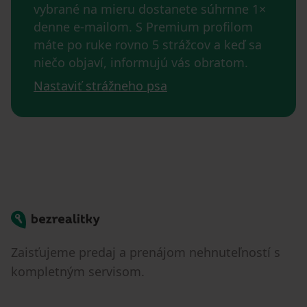
vybrané na mieru dostanete súhrnne 1×
denne e-mailom. S Premium profilom
máte po ruke rovno 5 strážcov a keď sa
niečo objaví, informujú vás obratom.
Nastaviť strážneho psa
Bezrealitky
Zaisťujeme predaj a prenájom nehnuteľností s
kompletným servisom.