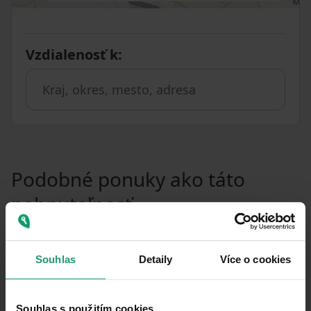
Vzdialenosť k
:
Podobné ponuky ako táto
nehnuteľnosť
PRENÁJOM
CHATA/CHALUPA
Souhlas
Detaily
Více o cookies
PRENÁJOM REKREAČNÉHO OBJEKTU
Chřibská - Dolní Chřibská, Ústecký kraj
Souhlas s použitím cookies