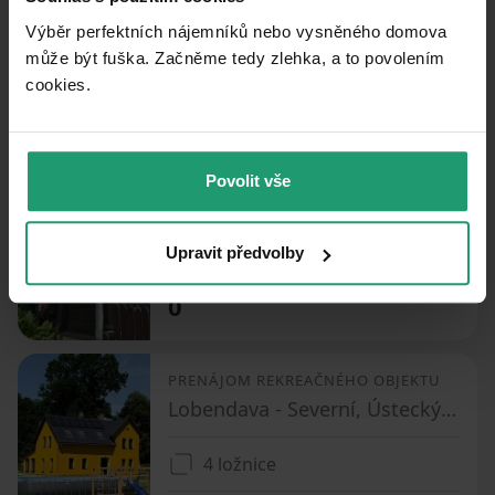
Výběr perfektních nájemníků nebo vysněného domova
3 ložnice
může být fuška. Začněme tedy zlehka, a to povolením
0
cookies.​
PRENÁJOM REKREAČNÉHO OBJEKTU
Povolit vše
Chřibská - Chřibská, Ústecký kraj
3 ložnice
Upravit předvolby
0
PRENÁJOM REKREAČNÉHO OBJEKTU
Lobendava - Severní, Ústecký kraj
4 ložnice