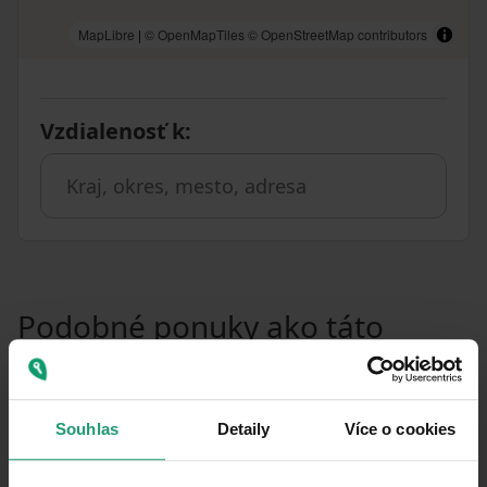
MapLibre
|
© OpenMapTiles
© OpenStreetMap contributors
Vzdialenosť k
:
Podobné ponuky ako táto
nehnuteľnosť
PRENÁJOM
CHATA/CHALUPA
Souhlas
Detaily
Více o cookies
PRENÁJOM REKREAČNÉHO OBJEKTU