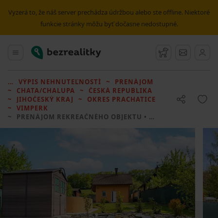
Vyzerá to, že náš server prechádza údržbou alebo ste offline. Niektoré
funkcie stránky môžu byť dočasne nedostupné.
Bezrealitky
Hlavné menu
Strážny pes
Správy
VÝPIS NEHNUTEĽNOSTÍ
PRENÁJOM
CHATA/CHALUPA
ČESKÁ REPUBLIKA
JIHOČESKÝ KRAJ
OKRES PRACHATICE
VIMPERK
PRENÁJOM REKREAČNÉHO OBJEKTU
• 1 LOŽNICE BEZ REALITKY