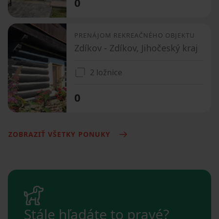
0
PRENÁJOM REKREAČNÉHO OBJEKTU
Zdíkov - Zdíkov, Jihočeský kraj
2 ložnice
0
ZOBRAZIŤ VŠETKY PONUKY
Stále hľadáte to pravé?