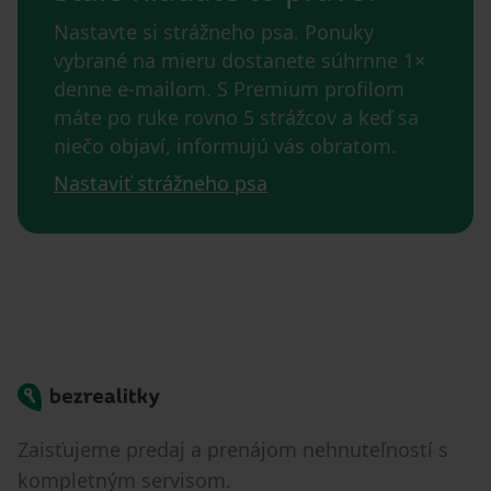
Nastavte si strážneho psa. Ponuky
vybrané na mieru dostanete súhrnne 1×
denne e-mailom. S Premium profilom
máte po ruke rovno 5 strážcov a keď sa
niečo objaví, informujú vás obratom.
Nastaviť strážneho psa
Bezrealitky
Zaisťujeme predaj a prenájom nehnuteľností s
kompletným servisom.