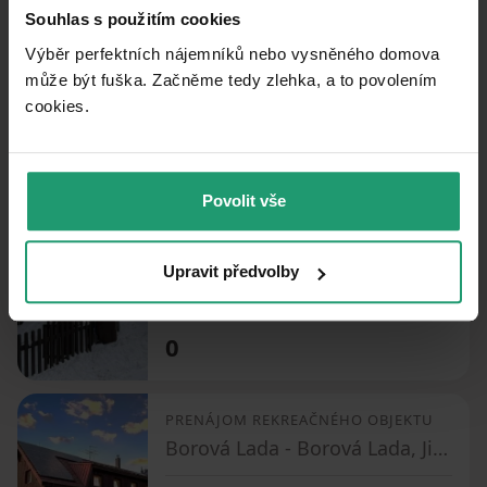
Souhlas s použitím cookies
Malenice - Malenice, Jihočeský kraj
Výběr perfektních nájemníků nebo vysněného domova
4 ložnice
může být fuška. Začněme tedy zlehka, a to povolením
cookies.​
0
Povolit vše
PRENÁJOM REKREAČNÉHO OBJEKTU
Stachy - Stachy, Jihočeský kraj
Upravit předvolby
3 ložnice
0
PRENÁJOM REKREAČNÉHO OBJEKTU
Borová Lada - Borová Lada, Jihočeský kraj