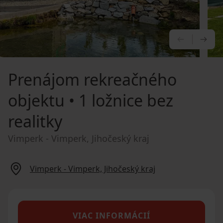
PREDCHÁ
NA
Prenájom rekreačného
objektu
• 1 ložnice bez
realitky
Vimperk - Vimperk, Jihočeský kraj
Vimperk - Vimperk, Jihočeský kraj
VIAC INFORMÁCIÍ