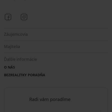
Bezrealitky na Facebooku
Bezrealitky na Instagrame
Záujemcovia
Majitelia
Ďalšie informácie
O NÁS
BEZREALITKY PORADŇA
Radi vám poradíme