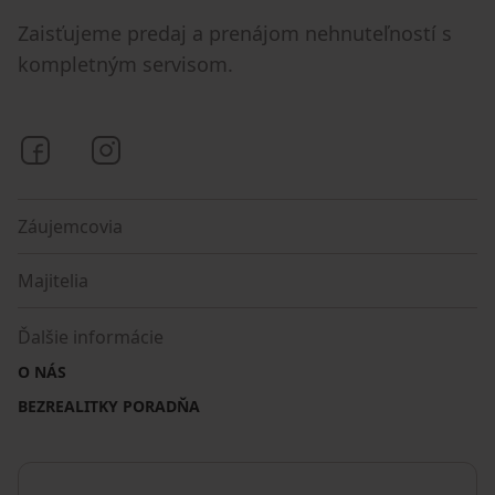
Zaisťujeme predaj a prenájom nehnuteľností s
kompletným servisom.
Bezrealitky na Facebooku
Bezrealitky na Instagrame
Záujemcovia
Majitelia
Ďalšie informácie
O NÁS
BEZREALITKY PORADŇA