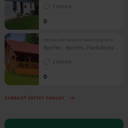
1 ložnice
0
PRENÁJOM REKREAČNÉHO OBJEKTU
Bystřec - Bystřec, Pardubický kraj
2 ložnice
0
ZOBRAZIŤ VŠETKY PONUKY