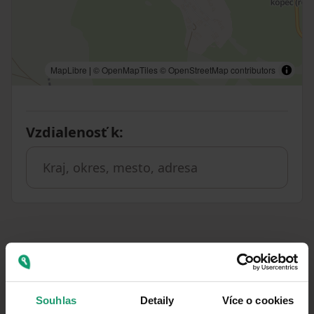
MapLibre
|
© OpenMapTiles
© OpenStreetMap contributors
Vzdialenosť k
:
Podobné ponuky ako táto
nehnuteľnosť
Souhlas
Detaily
Více o cookies