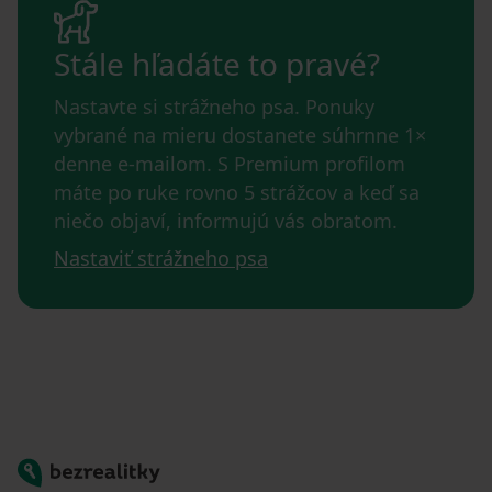
Stále hľadáte to pravé?
Nastavte si strážneho psa. Ponuky
vybrané na mieru dostanete súhrnne 1×
denne e-mailom. S Premium profilom
máte po ruke rovno 5 strážcov a keď sa
niečo objaví, informujú vás obratom.
Nastaviť strážneho psa
Bezrealitky