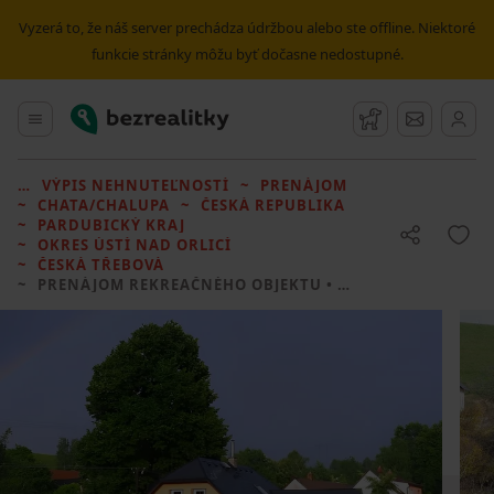
Vyzerá to, že náš server prechádza údržbou alebo ste offline. Niektoré
funkcie stránky môžu byť dočasne nedostupné.
Bezrealitky
Hlavné menu
Strážny pes
Správy
VÝPIS NEHNUTEĽNOSTÍ
PRENÁJOM
CHATA/CHALUPA
ČESKÁ REPUBLIKA
PARDUBICKÝ KRAJ
OKRES ÚSTÍ NAD ORLICÍ
ČESKÁ TŘEBOVÁ
PRENÁJOM REKREAČNÉHO OBJEKTU
• 2 LOŽNICE BEZ REALITKY