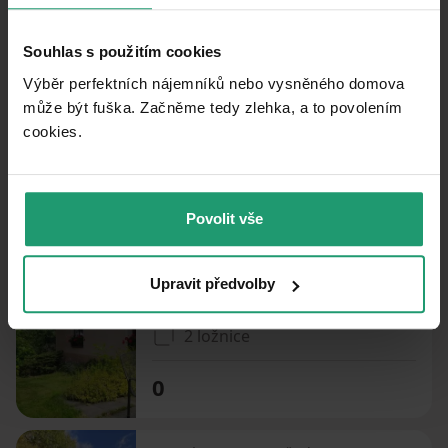
PRENÁJOM
CHATA/CHALUPA
Souhlas s použitím cookies
PRENÁJOM REKREAČNÉHO OBJEKTU
Výběr perfektních nájemníků nebo vysněného domova
Hrádek - Hrádek u Jehnědí, Pardubický kraj
může být fuška. Začněme tedy zlehka, a to povolením
cookies.​
24 ložnic
0
Povolit vše
PRENÁJOM REKREAČNÉHO OBJEKTU
Nasavrky - Nasavrky u Chocně, Pardubický kraj
Upravit předvolby
2 ložnice
0