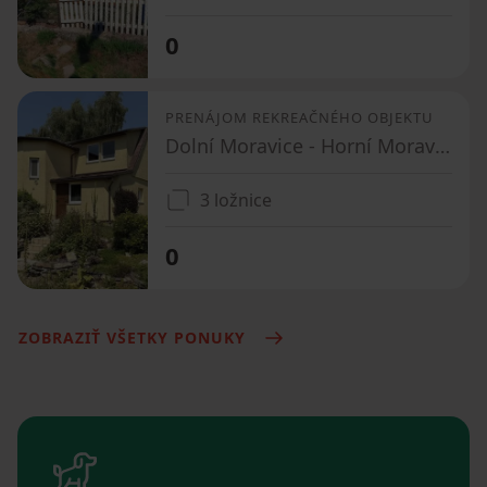
0
PRENÁJOM REKREAČNÉHO OBJEKTU
Dolní Moravice - Horní Moravice, Moravskoslezský kraj
3 ložnice
0
ZOBRAZIŤ VŠETKY PONUKY