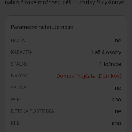
nabízí široké možnosti pěší turistiky či cyklotras.
Parametre nehnuteľnosti
ne
BAZÉN
1 až 4 osoby
KAPACITA
1 ložnice
SPÁLNE
Domek Trojčata (Domkov)
NÁZOV
ne
SAUNA
ano
WIFI
ne
DETSKÁ POSTIEĽKA
ano
KRB