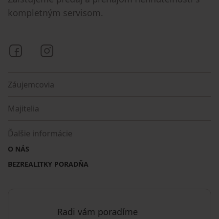
kompletným servisom.
Bezrealitky na Facebooku
Bezrealitky na Instagrame
Záujemcovia
Majitelia
Ďalšie informácie
O NÁS
BEZREALITKY PORADŇA
Radi vám poradíme