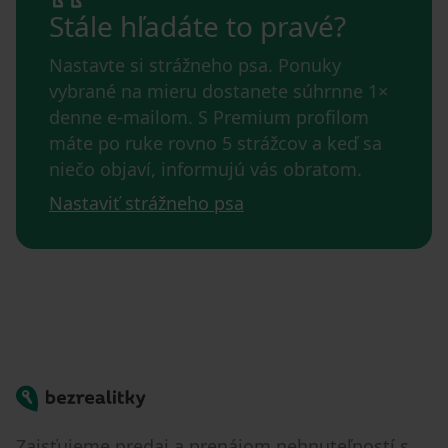
Stále hľadáte to pravé?
Nastavte si strážneho psa. Ponuky
vybrané na mieru dostanete súhrnne 1×
denne e-mailom. S Premium profilom
máte po ruke rovno 5 strážcov a keď sa
niečo objaví, informujú vás obratom.
Nastaviť strážneho psa
Bezrealitky
Zaisťujeme predaj a prenájom nehnuteľností s