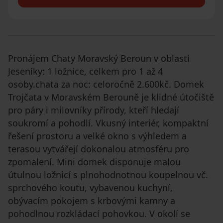
Pronájem Chaty Moravský Beroun v oblasti
Jeseníky: 1 ložnice, celkem pro 1 až 4
osoby.chata za noc: celoročně 2.600kč. Domek
Trojčata v Moravském Berouně je klidné útočiště
pro páry i milovníky přírody, kteří hledají
soukromí a pohodlí. Vkusný interiér, kompaktní
řešení prostoru a velké okno s výhledem a
terasou vytvářejí dokonalou atmosféru pro
zpomalení. Mini domek disponuje malou
útulnou ložnicí s plnohodnotnou koupelnou vč.
sprchového koutu, vybavenou kuchyní,
obývacím pokojem s krbovými kamny a
pohodlnou rozkládací pohovkou. V okolí se