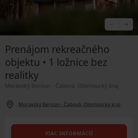
PREDCHÁ
NA
Prenájom rekreačného
objektu
• 1 ložnice bez
realitky
Moravský Beroun - Čabová, Olomoucký kraj
Moravský Beroun - Čabová, Olomoucký kraj
VIAC INFORMÁCIÍ