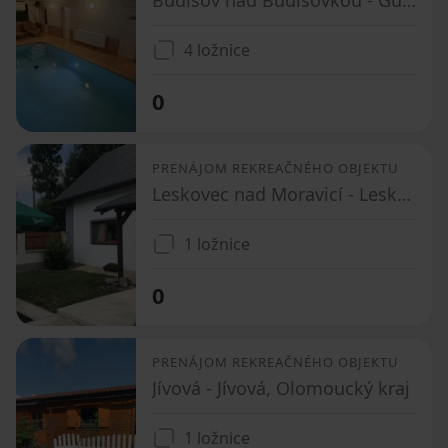
4 ložnice
0
PRENÁJOM REKREAČNÉHO OBJEKTU
Leskovec nad Moravicí - Leskovec nad Moravicí, Moravskoslezský kraj
1 ložnice
0
PRENÁJOM REKREAČNÉHO OBJEKTU
Jívová - Jívová, Olomoucký kraj
1 ložnice