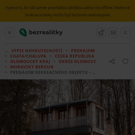
Vyzerá to, že náš server prechádza údržbou alebo ste offline. Niektoré
funkcie stránky môžu byť dočasne nedostupné.
Bezrealitky
Hlavné menu
Strážny pes
Správy
VÝPIS NEHNUTEĽNOSTÍ
PRENÁJOM
CHATA/CHALUPA
ČESKÁ REPUBLIKA
OLOMOUCKÝ KRAJ
OKRES OLOMOUC
MORAVSKÝ BEROUN
PRENÁJOM REKREAČNÉHO OBJEKTU
• 1 LOŽNICE BEZ REALITKY