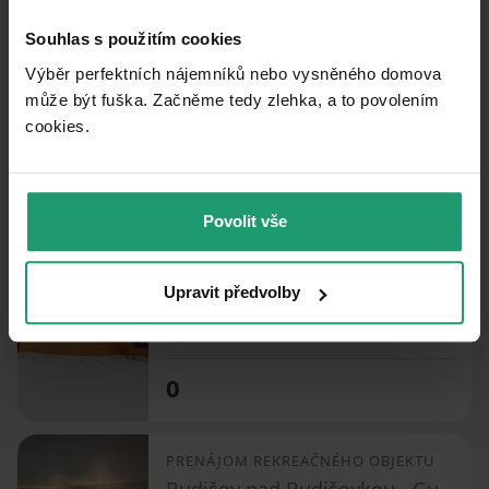
PRENÁJOM REKREAČNÉHO OBJEKTU
Souhlas s použitím cookies
Moravský Beroun - Čabová, Olomoucký kraj
Výběr perfektních nájemníků nebo vysněného domova
může být fuška. Začněme tedy zlehka, a to povolením
2 ložnice
cookies.​
0
Povolit vše
PRENÁJOM REKREAČNÉHO OBJEKTU
Rýmařov - Jamartice, Moravskoslezský kraj
Upravit předvolby
3 ložnice
0
PRENÁJOM REKREAČNÉHO OBJEKTU
Budišov nad Budišovkou - Guntramovice, Moravskoslezský kraj