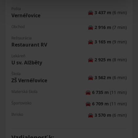
Pošta
🚘
3 437 m
(6 min)
Vernéřovice
Obchod
🚘
2 916 m
(7 min)
Reštaurácia
🚘
3 165 m
(9 min)
Restaurant RV
Lekáreň
🚘
2 925 m
(8 min)
U sv. Alžběty
Škola
🚘
3 562 m
(6 min)
ZŠ Vernéřovice
Materská škola
🚘
6 735 m
(11 min)
Športovisko
🚘
6 709 m
(11 min)
Ihrisko
🚘
3 570 m
(6 min)
Vzdialenosť k
: