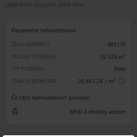
jakýmkoliv dotazem ještě dnes.
Parametre nehnuteľnosti
981175
ČÍSLO INZERÁTU
32 524
m²
PLOCHA POZEMKU
Pole
TYP POZEMKU
2
29,49 CZK
/ m
CENA ZA JEDNOTKU
Čo táto nehnuteľnosť ponúka?
MHD 4 minúty autom