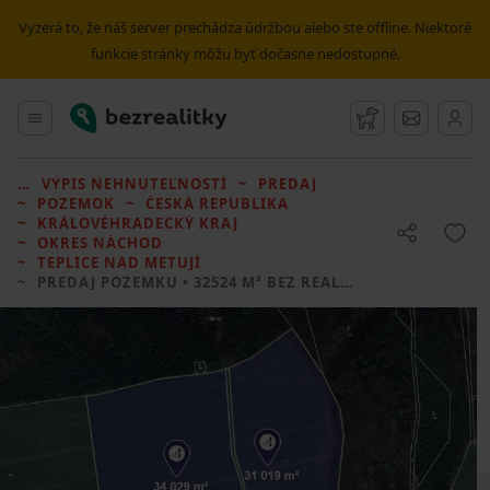
Vyzerá to, že náš server prechádza údržbou alebo ste offline. Niektoré
funkcie stránky môžu byť dočasne nedostupné.
Bezrealitky
Hlavné menu
Strážny pes
Správy
VÝPIS NEHNUTEĽNOSTÍ
PREDAJ
POZEMOK
ČESKÁ REPUBLIKA
KRÁLOVÉHRADECKÝ KRAJ
OKRES NÁCHOD
TEPLICE NAD METUJÍ
PREDAJ POZEMKU
• 32524 M² BEZ REALITKY