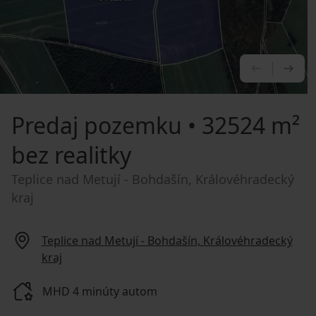
PREDCHÁ
NA
Predaj pozemku
• 32524 m²
bez realitky
Teplice nad Metují - Bohdašín, Královéhradecký
kraj
Teplice nad Metují - Bohdašín, Královéhradecký
kraj
MHD 4 minúty autom