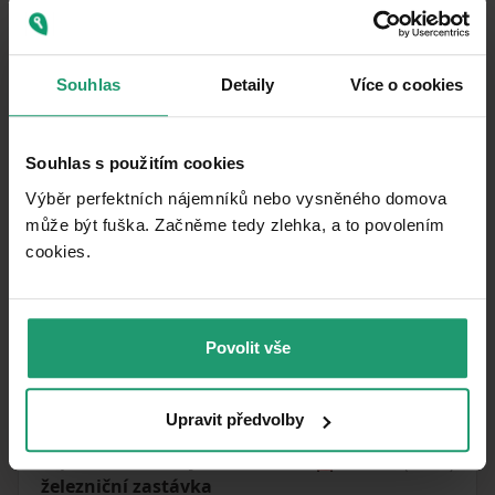
V okolí nehnuteľnosti nájdete
Souhlas
Detaily
Více o cookies
Souhlas s použitím cookies
Výběr perfektních nájemníků nebo vysněného domova
může být fuška. Začněme tedy zlehka, a to povolením
cookies.​
Povolit vše
MapLibre
|
© OpenMapTiles
© OpenStreetMap contributors
Upravit předvolby
MHD
Teplice nad Metují, Bohdašín,
🚘
1 339 m
(4 min)
železniční zastávka