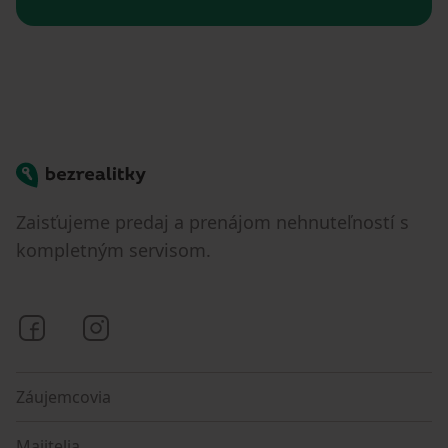
Bezrealitky
Zaisťujeme predaj a prenájom nehnuteľností s
kompletným servisom.
Bezrealitky na Facebooku
Bezrealitky na Instagrame
Záujemcovia
Majitelia