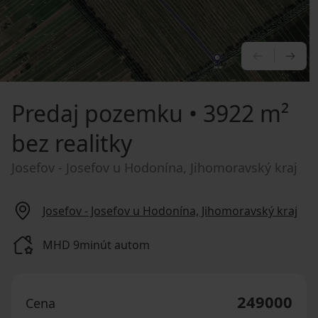
PREDCHÁ
NA
Predaj pozemku
• 3922 m²
bez realitky
Josefov - Josefov u Hodonína, Jihomoravský kraj
Josefov - Josefov u Hodonína, Jihomoravský kraj
MHD 9minút autom
249000
Cena