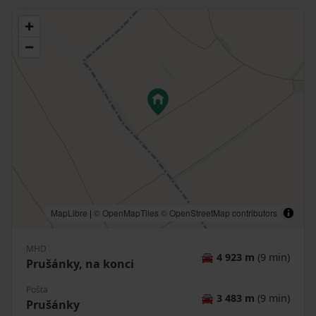
MapLibre
|
© OpenMapTiles
© OpenStreetMap contributors
MHD
🚘
4 923 m
(9 min)
Prušánky, na konci
Pošta
🚘
3 483 m
(9 min)
Prušánky