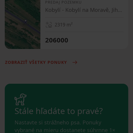
PREDAJ POZEMKU
Kobylí - Kobylí na Moravě, Jihomoravský kraj
2319
m²
206000
ZOBRAZIŤ VŠETKY PONUKY
Stále hľadáte to pravé?
Nastavte si strážneho psa. Ponuky
vybrané na mieru dostanete súhrnne 1×