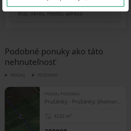
Podobné ponuky ako táto
nehnuteľnosť
PREDAJ
POZEMOK
PREDAJ POZEMKU
Prušánky - Prušánky, Jihomoravský kraj
4232
m²
200000