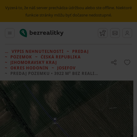
Vyzerá to, že náš server prechádza údržbou alebo ste offline. Niektoré
funkcie stránky môžu byť dočasne nedostupné.
Bezrealitky
Hlavné menu
Strážny pes
Správy
VÝPIS NEHNUTEĽNOSTÍ
PREDAJ
POZEMOK
ČESKÁ REPUBLIKA
JIHOMORAVSKÝ KRAJ
OKRES HODONÍN
JOSEFOV
PREDAJ POZEMKU
• 3922 M² BEZ REALITKY