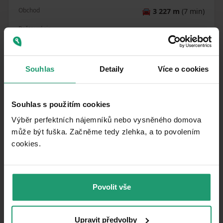
Obchod
🚘
3 227 m
(7 min)
Reštaurácia
🚘
5 119 m
(10 min)
Sportklub Prušánky
Lekáreň
🚘
6 097 m
(11 min)
Lékárna Primula
Souhlas
Detaily
Více o cookies
Škola
🚘
5 163 m
(10 min)
Základní škola Prušánky
Souhlas s použitím cookies
Materská škola
Výběr perfektních nájemníků nebo vysněného domova
🚘
5 082 m
(10 min)
Mateřská škola Prušánky
může být fuška. Začněme tedy zlehka, a to povolením
cookies.​
Športovisko
🚘
5 148 m
(10 min)
Kuželna
Ihrisko
🚘
5 085 m
(10 min)
Dětské hřiště u školky
Povolit vše
Vzdialenosť k
:
Upravit předvolby