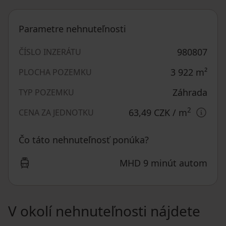
Parametre nehnuteľnosti
980807
ČÍSLO INZERÁTU
3 922
m²
PLOCHA POZEMKU
Záhrada
TYP POZEMKU
2
63,49 CZK
/ m
CENA ZA JEDNOTKU
Čo táto nehnuteľnosť ponúka?
MHD 9 minút autom
V okolí nehnuteľnosti nájdete