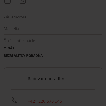
Bezrealitky na Facebooku
Bezrealitky na Instagrame
Záujemcovia
Majitelia
Ďalšie informácie
O NÁS
BEZREALITKY PORADŇA
Radi vám poradíme
+421 220 570 345