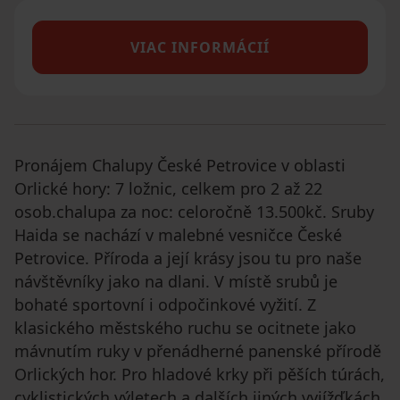
VIAC INFORMÁCIÍ
Pronájem Chalupy České Petrovice v oblasti
Orlické hory: 7 ložnic, celkem pro 2 až 22
osob.chalupa za noc: celoročně 13.500kč. Sruby
Haida se nachází v malebné vesničce České
Petrovice. Příroda a její krásy jsou tu pro naše
návštěvníky jako na dlani. V místě srubů je
bohaté sportovní i odpočinkové vyžití. Z
klasického městského ruchu se ocitnete jako
mávnutím ruky v přenádherné panenské přírodě
Orlických hor. Pro hladové krky při pěších túrách,
cyklistických výletech a dalších jiných vyjížďkách