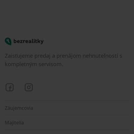
Bezrealitky
Zaisťujeme predaj a prenájom nehnuteľností s
kompletným servisom.
Bezrealitky na Facebooku
Bezrealitky na Instagrame
Záujemcovia
Majitelia