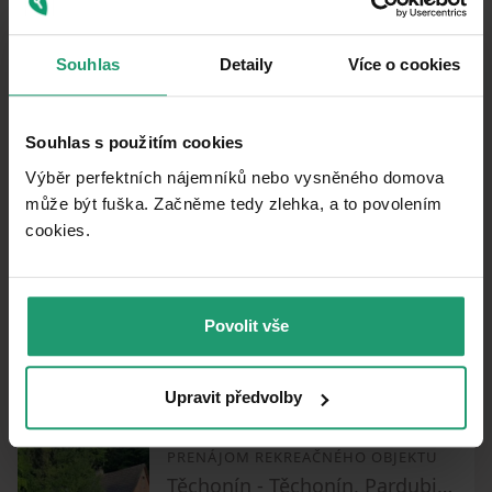
Souhlas
Detaily
Více o cookies
Podobné ponuky ako táto
nehnuteľnosť
Souhlas s použitím cookies
PRENÁJOM
CHATA/CHALUPA
Výběr perfektních nájemníků nebo vysněného domova
může být fuška. Začněme tedy zlehka, a to povolením
cookies.​
PRENÁJOM REKREAČNÉHO OBJEKTU
Červená Voda - Moravský Karlov, Pardubický kraj
2 ložnice
Povolit vše
0
Upravit předvolby
PRENÁJOM REKREAČNÉHO OBJEKTU
Těchonín - Těchonín, Pardubický kraj