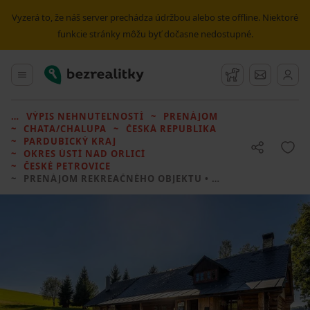
Vyzerá to, že náš server prechádza údržbou alebo ste offline. Niektoré
funkcie stránky môžu byť dočasne nedostupné.
Bezrealitky
Hlavné menu
Strážny pes
Správy
VÝPIS NEHNUTEĽNOSTÍ
PRENÁJOM
CHATA/CHALUPA
ČESKÁ REPUBLIKA
PARDUBICKÝ KRAJ
OKRES ÚSTÍ NAD ORLICÍ
ČESKÉ PETROVICE
PRENÁJOM REKREAČNÉHO OBJEKTU
• 7 LOŽNIC BEZ REALITKY