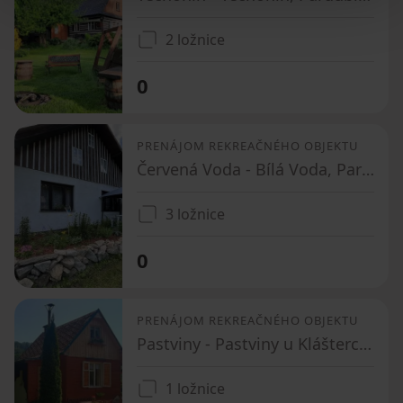
2 ložnice
0
PRENÁJOM REKREAČNÉHO OBJEKTU
Červená Voda - Bílá Voda, Pardubický kraj
3 ložnice
0
PRENÁJOM REKREAČNÉHO OBJEKTU
Pastviny - Pastviny u Klášterce nad Orlicí, Pardubický kraj
1 ložnice