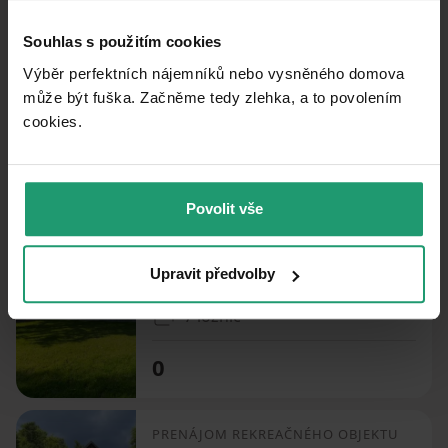
Souhlas s použitím cookies
PRENÁJOM REKREAČNÉHO OBJEKTU
Janské Lázně - Janské Lázně, Královéhradecký kraj
Výběr perfektních nájemníků nebo vysněného domova
může být fuška. Začněme tedy zlehka, a to povolením
6 ložnic
cookies.​
0
Povolit vše
PRENÁJOM REKREAČNÉHO OBJEKTU
Černý Důl - Čistá v Krkonoších, Královéhradecký kraj
Upravit předvolby
7 ložnic
0
PRENÁJOM REKREAČNÉHO OBJEKTU