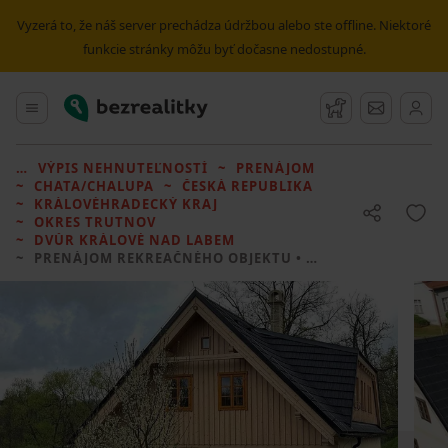
Vyzerá to, že náš server prechádza údržbou alebo ste offline. Niektoré
funkcie stránky môžu byť dočasne nedostupné.
Bezrealitky
Hlavné menu
Strážny pes
Správy
VÝPIS NEHNUTEĽNOSTÍ
PRENÁJOM
CHATA/CHALUPA
ČESKÁ REPUBLIKA
KRÁLOVÉHRADECKÝ KRAJ
OKRES TRUTNOV
DVŮR KRÁLOVÉ NAD LABEM
PRENÁJOM REKREAČNÉHO OBJEKTU
• 4 LOŽNICE BEZ REALITKY