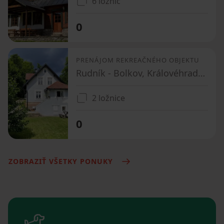
6 ložnic
0
PRENÁJOM REKREAČNÉHO OBJEKTU
Rudník - Bolkov, Královéhradecký kraj
2 ložnice
0
ZOBRAZIŤ VŠETKY PONUKY