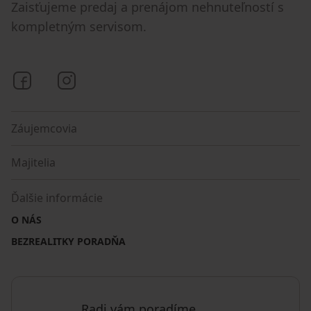
Zaisťujeme predaj a prenájom nehnuteľností s
kompletným servisom.
Bezrealitky na Facebooku
Bezrealitky na Instagrame
Záujemcovia
Majitelia
Ďalšie informácie
O NÁS
BEZREALITKY PORADŇA
Radi vám poradíme