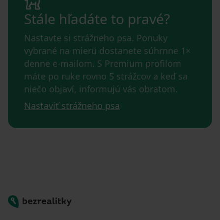
Stále hľadáte to pravé?
Nastavte si strážneho psa. Ponuky
vybrané na mieru dostanete súhrnne 1×
denne e-mailom. S Premium profilom
máte po ruke rovno 5 strážcov a keď sa
niečo objaví, informujú vás obratom.
Nastaviť strážneho psa
Bezrealitky