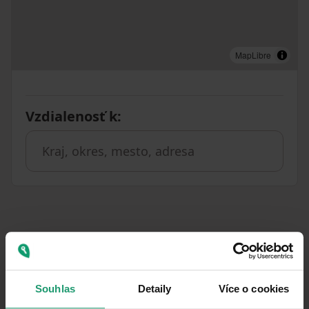
MapLibre
Vzdialenosť k
:
Podobné ponuky ako táto
nehnuteľnosť
Souhlas
Detaily
Více o cookies
PRENÁJOM
CHATA/CHALUPA