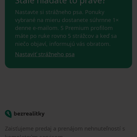
Stále hľadáte to pravé?
Nastavte si strážneho psa. Ponuky
vybrané na mieru dostanete súhrnne 1×
denne e-mailom. S Premium profilom
máte po ruke rovno 5 strážcov a keď sa
niečo objaví, informujú vás obratom.
Nastaviť strážneho psa
Bezrealitky
Zaisťujeme predaj a prenájom nehnuteľností s