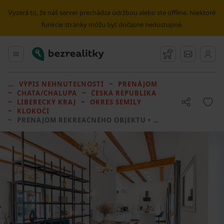
Vyzerá to, že náš server prechádza údržbou alebo ste offline. Niektoré
funkcie stránky môžu byť dočasne nedostupné.
Bezrealitky
Hlavné menu
Strážny pes
Správy
VÝPIS NEHNUTEĽNOSTÍ
PRENÁJOM
CHATA/CHALUPA
ČESKÁ REPUBLIKA
LIBERECKÝ KRAJ
OKRES SEMILY
KLOKOČÍ
PRENÁJOM REKREAČNÉHO OBJEKTU
• 2 LOŽNICE BEZ REALITKY