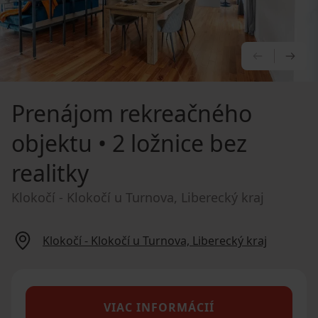
PREDCHÁ
NA
Prenájom rekreačného
objektu
• 2 ložnice bez
realitky
Klokočí - Klokočí u Turnova, Liberecký kraj
Klokočí - Klokočí u Turnova, Liberecký kraj
VIAC INFORMÁCIÍ