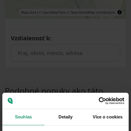
MapLibre
|
© OpenMapTiles
© OpenStreetMap contributors
Vzdialenosť k
:
Podobné ponuky ako táto
nehnuteľnosť
PRENÁJOM
CHATA/CHALUPA
Souhlas
Detaily
Více o cookies