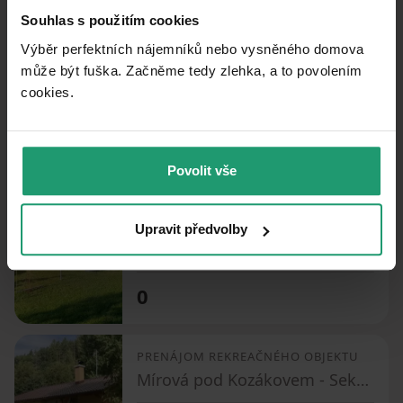
PRENÁJOM REKREAČNÉHO OBJEKTU
Souhlas s použitím cookies
Podůlší - Podůlší, Královéhradecký kraj
Výběr perfektních nájemníků nebo vysněného domova
může být fuška. Začněme tedy zlehka, a to povolením
3 ložnice
cookies.​
0
Povolit vše
PRENÁJOM REKREAČNÉHO OBJEKTU
Nová Ves nad Nisou - Nová Ves nad Nisou, Liberecký kraj
Upravit předvolby
1 ložnice
0
PRENÁJOM REKREAČNÉHO OBJEKTU
Mírová pod Kozákovem - Sekerkovy Loučky, Liberecký kraj