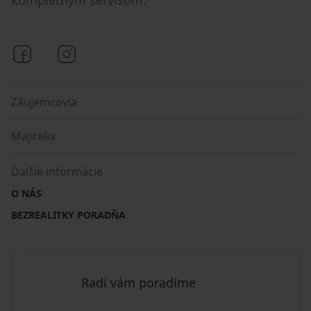
kompletným servisom.
Bezrealitky na Facebooku
Bezrealitky na Instagrame
Záujemcovia
Majitelia
Ďalšie informácie
O NÁS
BEZREALITKY PORADŇA
Radi vám poradíme