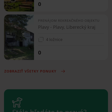
0
PRENÁJOM REKREAČNÉHO OBJEKTU
Plavy - Plavy, Liberecký kraj
4 ložnice
0
ZOBRAZIŤ VŠETKY PONUKY