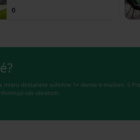
0
vé?
na mieru dostanete súhrnne 1× denne e-mailom. S P
 informujú vás obratom.