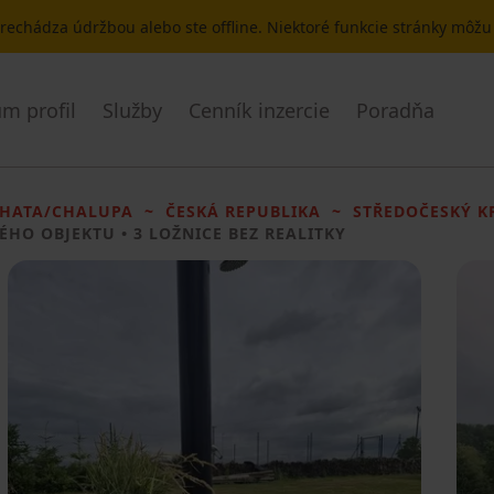
 prechádza údržbou alebo ste offline. Niektoré funkcie stránky môž
m profil
Služby
Cenník inzercie
Poradňa
HATA/CHALUPA
ČESKÁ REPUBLIKA
STŘEDOČESKÝ K
ÉHO OBJEKTU
• 3 LOŽNICE BEZ REALITKY