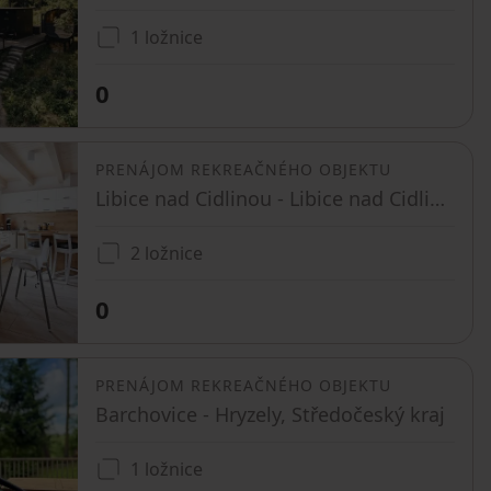
1 ložnice
0
PRENÁJOM REKREAČNÉHO OBJEKTU
Libice nad Cidlinou - Libice nad Cidlinou, Středočeský kraj
2 ložnice
0
PRENÁJOM REKREAČNÉHO OBJEKTU
Barchovice - Hryzely, Středočeský kraj
1 ložnice