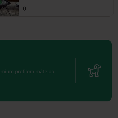
0
remium profilom máte po