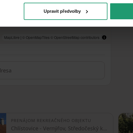
Upravit předvolby
MapLibre
|
© OpenMapTiles
© OpenStreetMap contributors
PRENÁJOM REKREAČNÉHO OBJEKTU
Chlístovice - Vernýřov, Středočeský kraj