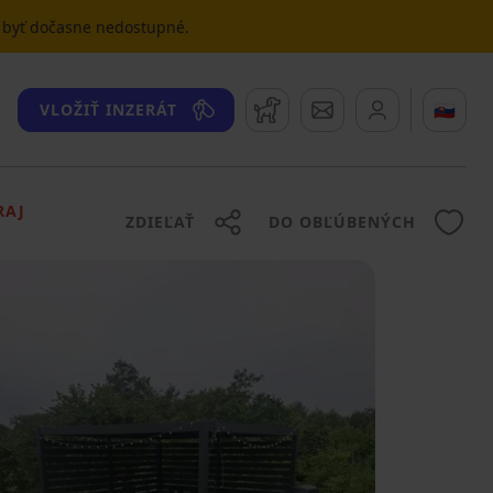
u byť dočasne nedostupné.
Strážny pes
Správy
🇸🇰
VLOŽIŤ INZERÁT
RAJ
ZDIEĽAŤ
DO OBĽÚBENÝCH