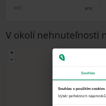
ano
WIFI
V okolí nehnuteľnosti 
Souhlas
Souhlas s použitím cookies
Výběr perfektních nájemníků