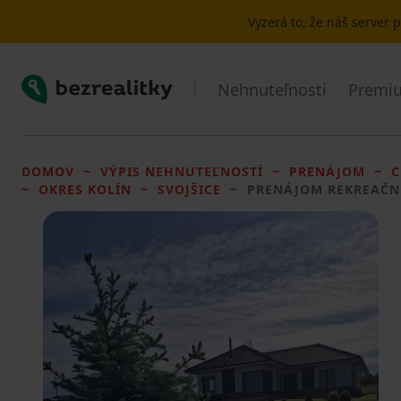
Vyzerá to, že náš server
Bezrealitky
Nehnuteľnosti
Premiu
DOMOV
VÝPIS NEHNUTEĽNOSTÍ
PRENÁJOM
C
OKRES KOLÍN
SVOJŠICE
PRENÁJOM REKREAČN