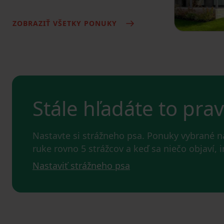
ZOBRAZIŤ VŠETKY PONUKY
Stále hľadáte to pra
Nastavte si strážneho psa. Ponuky vybrané 
ruke rovno 5 strážcov a keď sa niečo objaví,
Nastaviť strážneho psa