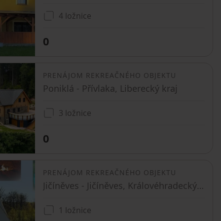
4 ložnice
0
PRENÁJOM REKREAČNÉHO OBJEKTU
Poniklá - Přívlaka, Liberecký kraj
3 ložnice
0
PRENÁJOM REKREAČNÉHO OBJEKTU
Jičíněves - Jičíněves, Královéhradecký kraj
1 ložnice