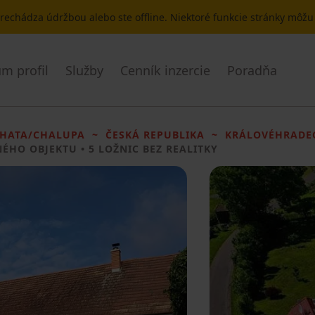
 prechádza údržbou alebo ste offline. Niektoré funkcie stránky môž
m profil
Služby
Cenník inzercie
Poradňa
HATA/CHALUPA
ČESKÁ REPUBLIKA
KRÁLOVÉHRADE
NÉHO OBJEKTU
• 5 LOŽNIC BEZ REALITKY