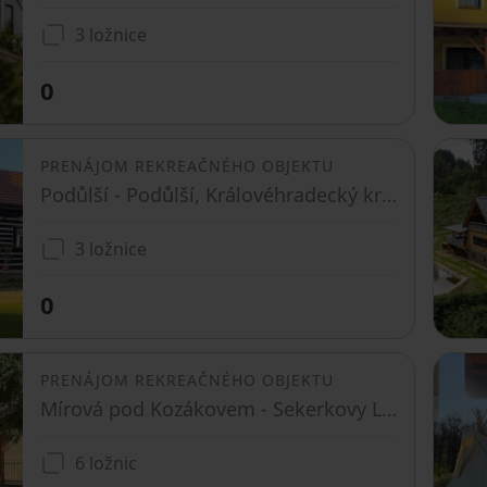
3 ložnice
0
PRENÁJOM REKREAČNÉHO OBJEKTU
Podůlší - Podůlší, Královéhradecký kraj
3 ložnice
0
PRENÁJOM REKREAČNÉHO OBJEKTU
Mírová pod Kozákovem - Sekerkovy Loučky, Liberecký kraj
6 ložnic