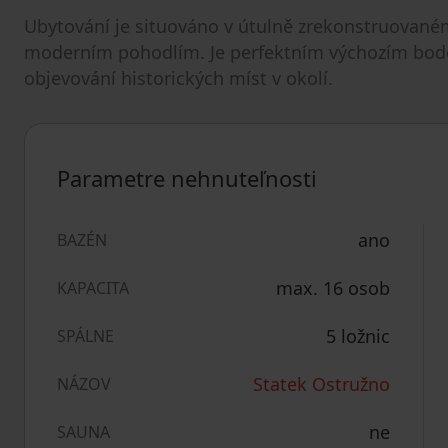
Ubytování je situováno v útulně zrekonstruovaném s
moderním pohodlím. Je perfektním výchozím bodem
objevování historických míst v okolí.
Parametre nehnuteľnosti
ano
BAZÉN
max. 16 osob
KAPACITA
5 ložnic
SPÁLNE
Statek Ostružno
NÁZOV
ne
SAUNA