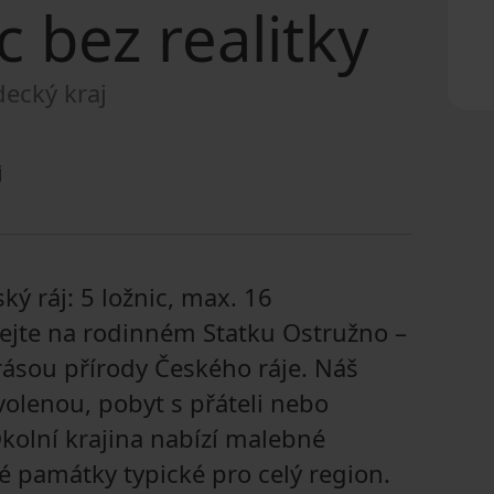
c bez realitky
decký kraj
j
ý ráj: 5 ložnic, max. 16
tejte na rodinném Statku Ostružno –
rásou přírody Českého ráje. Náš
volenou, pobyt s přáteli nebo
olní krajina nabízí malebné
né památky typické pro celý region.