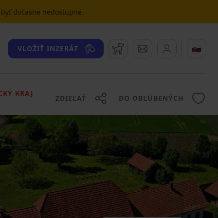
u byť dočasne nedostupné.
Strážny pes
Správy
🇸🇰
VLOŽIŤ INZERÁT
CKÝ KRAJ
ZDIEĽAŤ
DO OBĽÚBENÝCH