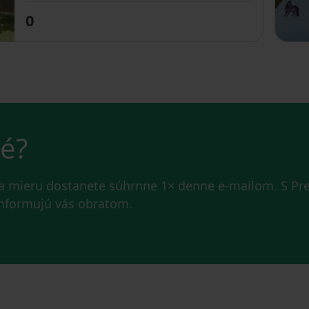
0
vé?
na mieru dostanete súhrnne 1× denne e-mailom. S P
 informujú vás obratom.