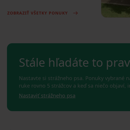
ZOBRAZIŤ VŠETKY PONUKY
Stále hľadáte to pra
Nastavte si strážneho psa. Ponuky vybrané 
ruke rovno 5 strážcov a keď sa niečo objaví,
Nastaviť strážneho psa