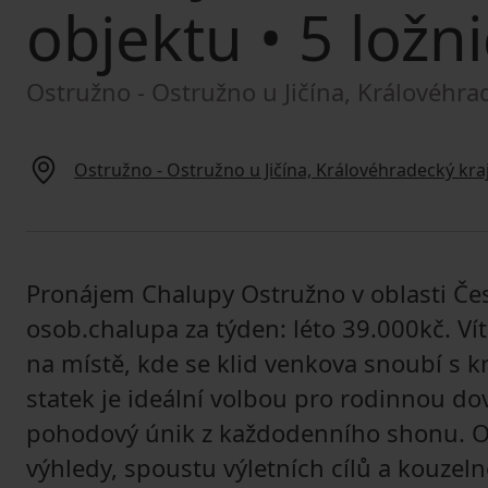
objektu
• 5 ložni
Ostružno - Ostružno u Jičína, Královéhra
Ostružno - Ostružno u Jičína, Královéhradecký kra
Pronájem Chalupy Ostružno v oblasti Česk
osob.chalupa za týden: léto 39.000kč. Ví
na místě, kde se klid venkova snoubí s k
statek je ideální volbou pro rodinnou do
pohodový únik z každodenního shonu. Ok
výhledy, spoustu výletních cílů a kouzel