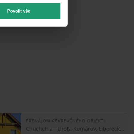
Povolit vše
PRENÁJOM REKREAČNÉHO OBJEKTU
Chuchelna - Lhota Komárov, Liberecký kraj