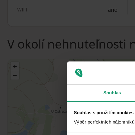
ano
WIFI
V okolí nehnuteľnosti 
Souhlas
Souhlas s použitím cookies
Výběr perfektních nájemníků