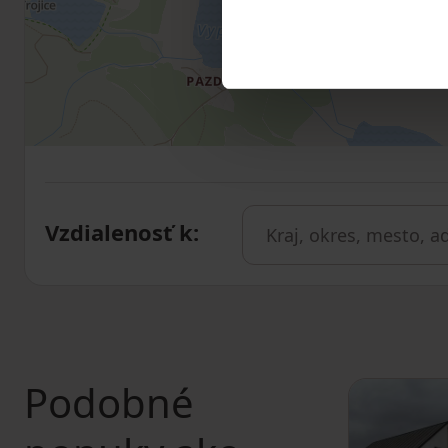
Vzdialenosť k
:
Podobné