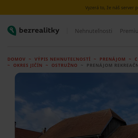
Vyzerá to, že náš server
Bezrealitky
Nehnuteľnosti
Premiu
DOMOV
VÝPIS NEHNUTEĽNOSTÍ
PRENÁJOM
C
OKRES JIČÍN
OSTRUŽNO
PRENÁJOM REKREAČ