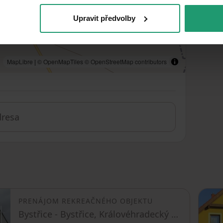
Upravit předvolby
MapLibre
|
© OpenMapTiles
© OpenStreetMap contributors
PRENÁJOM REKREAČNÉHO OBJEKTU
Bystřice - Bystřice, Královéhradecký kraj