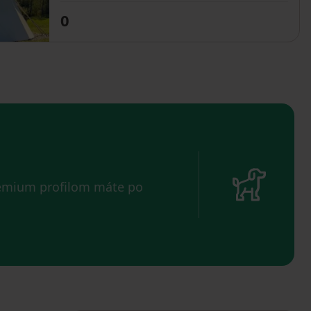
0
remium profilom máte po