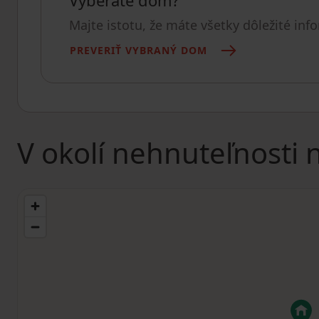
Vyberáte dom?
Majte istotu, že máte všetky dôležité inf
PREVERIŤ VYBRANÝ DOM
V okolí nehnuteľnosti 