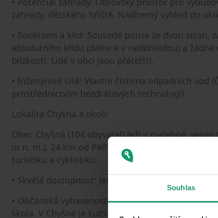
• Potenciál zahrady: Obrovský prostor pro vybudov
zahrady, dětského hřiště. Nádherný výhled do okol
• Soukromí a klid: Sousedé pouze ze dvou stran, 
absolutního klidu (dálnice v nedohlednu) a žádné 
blízkosti. Lidé v obci jsou přátelští.
• Inženýrské sítě: Vlastní čistírna odpadních vod 
prostřednictvím bezdrátových technologií.
Lokalita Chyšná a okolí:
Obec Chyšná (104 obyvatel) leží v malebné, velmi
m n. m.), 24 km od Pelhřimova. Okolí je obklopeno 
turistiku a cyklistiku.
• Skvělá dostupnost: Jen 50 minut jízdy autem do 
Souhlas
• Občanská vybavenost: V nedalekých Košeticích (
škola. V Chyšné je kulturní dům. Širší občanskou v