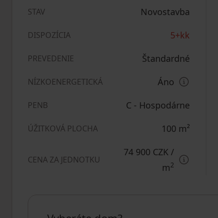
Novostavba
STAV
5+kk
DISPOZÍCIA
Štandardné
PREVEDENIE
Áno
NÍZKOENERGETICKÁ
C - Hospodárne
PENB
100
m²
ÚŽITKOVÁ PLOCHA
74 900 CZK
/
CENA ZA JEDNOTKU
2
m