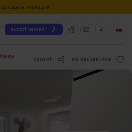
u byť dočasne nedostupné.
Strážny pes
Správy
🇸🇰
VLOŽIŤ INZERÁT
ŘIMOV
ZDIEĽAŤ
DO OBĽÚBENÝCH