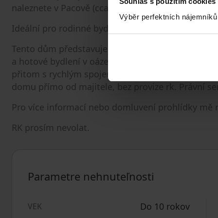
Souhlas s použitím cookies
naleznete v Pacově (cca 20 min autem) nebo Pelh
Výběr perfektních nájemníků
Ideální pro rodinné bydlení:
Tento dům představuje perfektní volbu jak pro ro
a hotové bydlení v oáze klidu uprostřed přírody, s
přitom s rychlým spojením s velkoměsty, tak pro k
domu přímo od majitele, bez provize rk. Právní ser
Pro více informací nebo domluvení prohlídky mě 
RK prosím nevolat.
Parametre nehnuteľnosti
Do 10 rokov
VEK