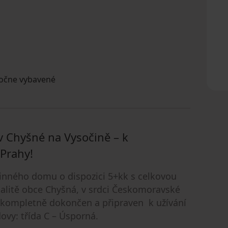
točne vybavené
v Chyšné na Vysočině – k
Prahy!
inného domu o dispozici 5+kk s celkovou
alitě obce Chyšná, v srdci Českomoravské
 kompletně dokončen a připraven k užívání
ovy: třída C – Úsporná.