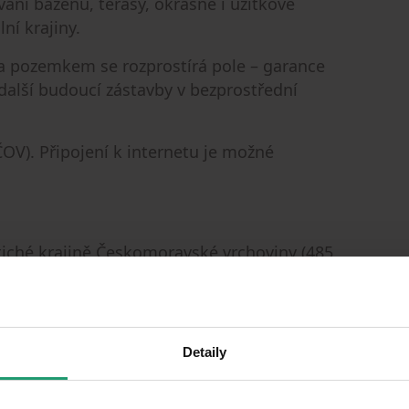
ání bazénu, terasy, okrasné i užitkové
ní krajiny.
za pozemkem se rozprostírá pole – garance
další budoucí zástavby v bezprostřední
(ČOV). Připojení k internetu je možné
 tiché krajině Českomoravské vrchoviny (485
jehličnatými lesy, ideální pro relaxaci,
Prahy, 1 hodinu a 20 min od Brna.
Detaily
cca 10 min autem) se nachází základní
ybavenost (obchody, služby, lékaři)