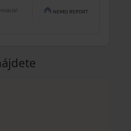
ormácie!
nájdete