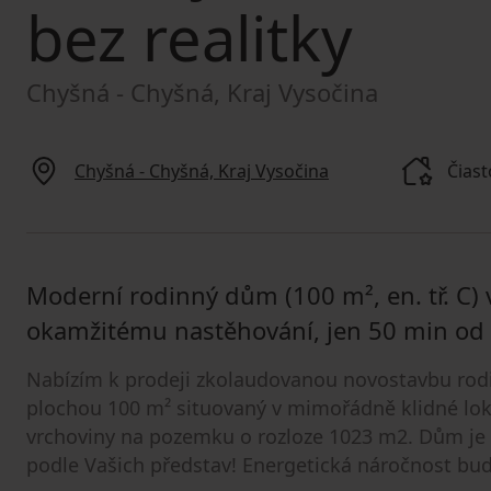
bez realitky
Chyšná - Chyšná, Kraj Vysočina
Chyšná - Chyšná, Kraj Vysočina
Čias
Moderní rodinný dům (100 m², en. tř. C) 
okamžitému nastěhování, jen 50 min od 
Nabízím k prodeji zkolaudovanou novostavbu rod
plochou 100 m² situovaný v mimořádně klidné lok
vrchoviny na pozemku o rozloze 1023 m2. Dům je
podle Vašich představ! Energetická náročnost bud