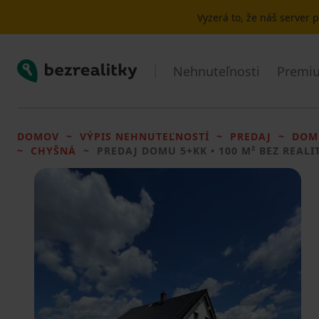
Vyzerá to, že náš server
Bezrealitky
Nehnuteľnosti
Premiu
DOMOV
VÝPIS NEHNUTEĽNOSTÍ
PREDAJ
DOM
CHYŠNÁ
PREDAJ DOMU
5+KK • 100 M² BEZ REALI