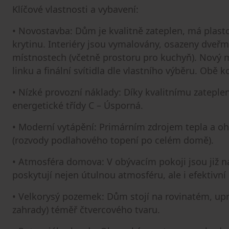
Klíčové vlastnosti a vybavení:
• Novostavba: Dům je kvalitně zateplen, má plast
krytinu. Interiéry jsou vymalovány, osazeny dveřm
místnostech (včetně prostoru pro kuchyň). Nový m
linku a finální svítidla dle vlastního výběru. Obě
• Nízké provozní náklady: Díky kvalitnímu zatep
energetické třídy C – Úsporná.
• Moderní vytápění: Primárním zdrojem tepla a oh
(rozvody podlahového topení po celém domě).
• Atmosféra domova: V obývacím pokoji jsou již n
poskytují nejen útulnou atmosféru, ale i efektivní
• Velkorysý pozemek: Dům stojí na rovinatém, up
zahrady) téměř čtvercového tvaru.