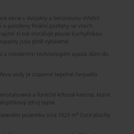
ová okna s dvojskly a betonovou střešní
i a položeny finální podlahy ve všech
ajitel si tak instaluje pouze kuchyňskou
 koupelny jsou plně vybavené.
lení a moderním technologiím spadá dům do
řevu vody je úsporné tepelné čerpadlo
ainstalovaná a funkční krbová kamna, která
 doplňkový zdroj tepla.
raveném pozemku (cca 1023 m² čisté plochy