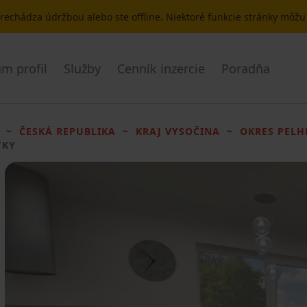
 prechádza údržbou alebo ste offline. Niektoré funkcie stránky môž
m profil
Služby
Cenník inzercie
Poradňa
ČESKÁ REPUBLIKA
KRAJ VYSOČINA
OKRES PELH
TKY