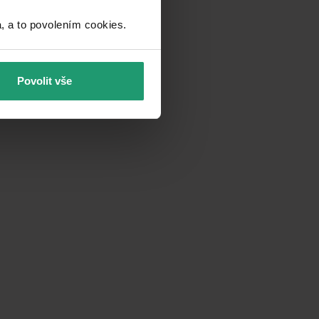
a to povolením cookies.​
Povolit vše