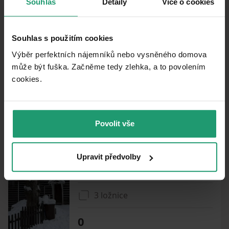
nehnuteľnosť
Souhlas
Detaily
Více o cookies
PRENÁJOM
CHATA/CHALUPA
Souhlas s použitím cookies
Výběr perfektních nájemníků nebo vysněného domova
PRENÁJOM REKREAČNÉHO OBJEKTU
může být fuška. Začněme tedy zlehka, a to povolením
Malenice - Malenice, Jihočeský kraj
cookies.​
4 ložnice
0
Povolit vše
PRENÁJOM REKREAČNÉHO OBJEKTU
Upravit předvolby
Stachy - Stachy, Jihočeský kraj
3 ložnice
0