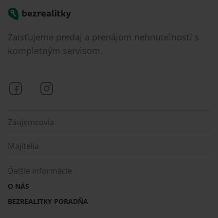
Bezrealitky
Zaisťujeme predaj a prenájom nehnuteľností s
kompletným servisom.
Bezrealitky na Facebooku
Bezrealitky na Instagrame
Záujemcovia
Majitelia
Ďalšie informácie
O NÁS
BEZREALITKY PORADŇA