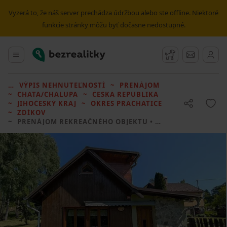
Vyzerá to, že náš server prechádza údržbou alebo ste offline. Niektoré
funkcie stránky môžu byť dočasne nedostupné.
Bezrealitky
Hlavné menu
Strážny pes
Správy
VÝPIS NEHNUTEĽNOSTÍ
PRENÁJOM
CHATA/CHALUPA
ČESKÁ REPUBLIKA
JIHOČESKÝ KRAJ
OKRES PRACHATICE
ZDÍKOV
PRENÁJOM REKREAČNÉHO OBJEKTU
• 1 LOŽNICE BEZ REALITKY