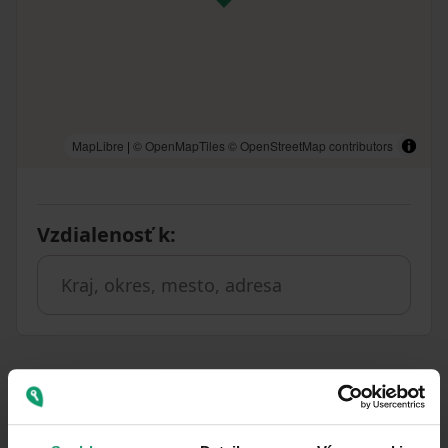
MapLibre
|
© OpenMapTiles
© OpenStreetMap contributors
Vzdialenosť k
:
Podobné ponuky ako táto