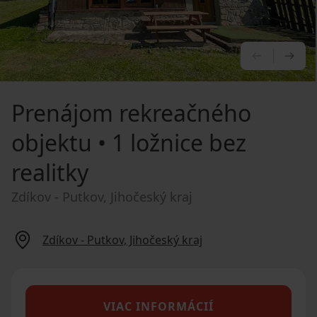
PREDCHÁ
NA
Prenájom rekreačného
objektu
• 1 ložnice bez
realitky
Zdíkov - Putkov, Jihočeský kraj
Zdíkov - Putkov, Jihočeský kraj
VIAC INFORMÁCIÍ