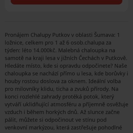
Pronájem Chalupy Putkov v oblasti Šumava: 1
ložnice, celkem pro 1 až 6 osob.chalupa za
týden: léto 14.000kč. Malebná chaloupka na
samotě na kraji lesa v jižních Čechách v Putkově.
Hledáte místo, kde si opravdu odpočinete? Naše
chaloupka se nachází přímo u lesa, kde borůvky i
houby rostou doslova za oknem. Ideální volba
pro milovníky klidu, ticha a zvuků přírody. Na
konci rozlehlé zahrady protéká potok, který
vytváří uklidňující atmosféru a příjemně osvěžuje
vzduch i během horkých dnů. Až slunce začne
pálit, můžete si odpočinout ve stínu pod
venkovní markýzou, která zastřešuje pohodlné