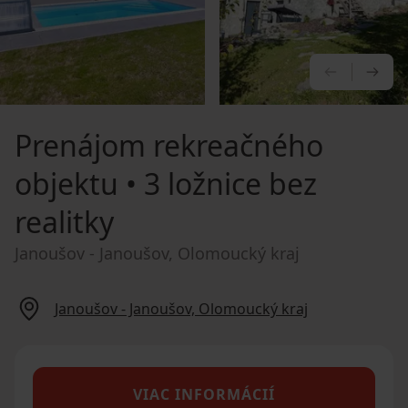
PREDCHÁ
NA
Prenájom rekreačného
objektu
• 3 ložnice bez
realitky
Janoušov - Janoušov, Olomoucký kraj
Janoušov - Janoušov, Olomoucký kraj
VIAC INFORMÁCIÍ