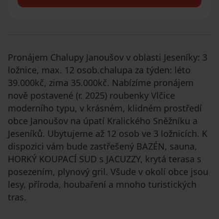
Pronájem Chalupy Janoušov v oblasti Jeseníky: 3
ložnice, max. 12 osob.chalupa za týden: léto
39.000kč, zima 35.000kč. Nabízíme pronájem
nově postavené (r. 2025) roubenky Vlčice
moderního typu, v krásném, klidném prostředí
obce Janoušov na úpatí Kralického Sněžníku a
Jeseníků. Ubytujeme až 12 osob ve 3 ložnicích. K
dispozici vám bude zastřešený BAZÉN, sauna,
HORKÝ KOUPACÍ SUD s JACUZZY, krytá terasa s
posezením, plynový gril. Všude v okolí obce jsou
lesy, příroda, houbaření a mnoho turistických
tras.