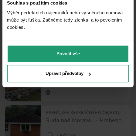
Ostružná - Ostružná, Olomoucký kraj
Souhlas s použitím cookies
Výběr perfektních nájemníků nebo vysněného domova
5 ložnic
může být fuška. Začněme tedy zlehka, a to povolením
cookies.​
0
PRENÁJOM REKREAČNÉHO OBJEKTU
Povolit vše
Červená Voda - Bílá Voda, Pardubický kraj
Upravit předvolby
3 ložnice
0
PRENÁJOM REKREAČNÉHO OBJEKTU
Ruda nad Moravou - Hrabenov, Olomoucký kraj
2 ložnice