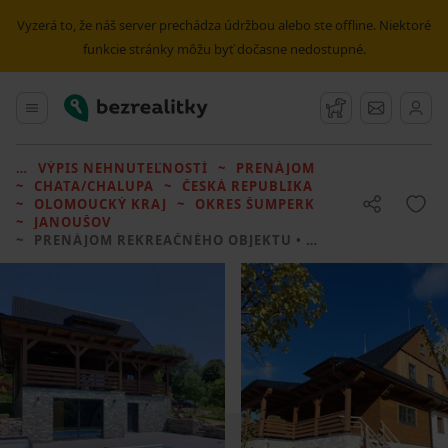
Vyzerá to, že náš server prechádza údržbou alebo ste offline. Niektoré
funkcie stránky môžu byť dočasne nedostupné.
Bezrealitky
Hlavné menu
Strážny pes
Správy
VÝPIS NEHNUTEĽNOSTÍ
PRENÁJOM
CHATA/CHALUPA
ČESKÁ REPUBLIKA
OLOMOUCKÝ KRAJ
OKRES ŠUMPERK
JANOUŠOV
PRENÁJOM REKREAČNÉHO OBJEKTU
• 3 LOŽNICE BEZ REALITKY