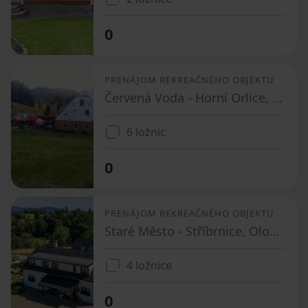
0
PRENÁJOM REKREAČNÉHO OBJEKTU
Červená Voda - Horní Orlice, Pardubický kraj
6 ložnic
0
PRENÁJOM REKREAČNÉHO OBJEKTU
Staré Město - Stříbrnice, Olomoucký kraj
4 ložnice
0