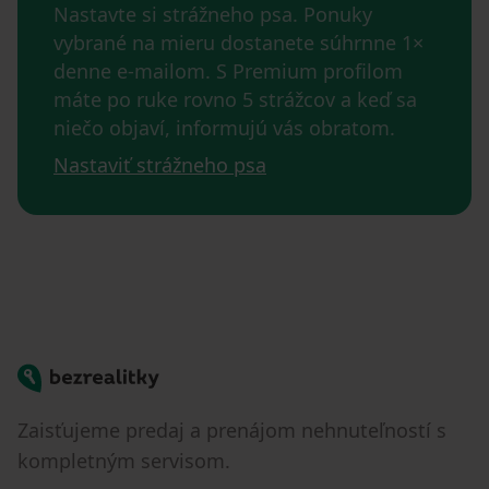
Nastavte si strážneho psa. Ponuky
vybrané na mieru dostanete súhrnne 1×
denne e-mailom. S Premium profilom
máte po ruke rovno 5 strážcov a keď sa
niečo objaví, informujú vás obratom.
Nastaviť strážneho psa
Bezrealitky
Zaisťujeme predaj a prenájom nehnuteľností s
kompletným servisom.