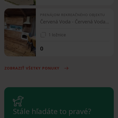
PRENÁJOM REKREAČNÉHO OBJEKTU
Červená Voda - Červená Voda, Pardubický kraj
1 ložnice
0
ZOBRAZIŤ VŠETKY PONUKY
Stále hľadáte to pravé?