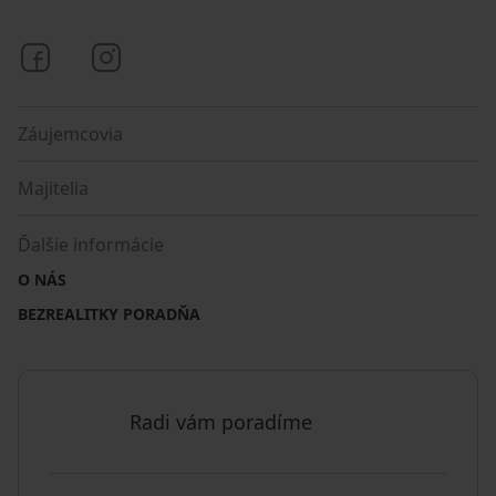
Bezrealitky na Facebooku
Bezrealitky na Instagrame
Záujemcovia
Majitelia
Ďalšie informácie
O NÁS
BEZREALITKY PORADŇA
Radi vám poradíme