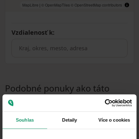
MapLibre
|
© OpenMapTiles
© OpenStreetMap contributors
Vzdialenosť k
:
Podobné ponuky ako táto
nehnuteľnosť
PRENÁJOM
CHATA/CHALUPA
Souhlas
Detaily
Více o cookies
PRENÁJOM REKREAČNÉHO OBJEKTU