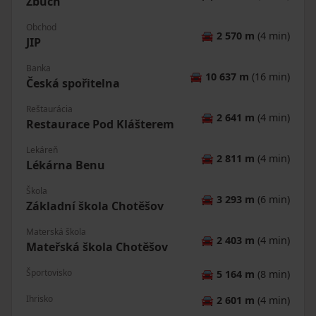
Zbůch
Obchod
🚘
2 570 m
(4 min)
JIP
Banka
🚘
10 637 m
(16 min)
Česká spořitelna
Reštaurácia
🚘
2 641 m
(4 min)
Restaurace Pod Klášterem
Lekáreň
🚘
2 811 m
(4 min)
Lékárna Benu
Škola
🚘
3 293 m
(6 min)
Základní škola Chotěšov
Materská škola
🚘
2 403 m
(4 min)
Mateřská škola Chotěšov
Športovisko
🚘
5 164 m
(8 min)
Ihrisko
🚘
2 601 m
(4 min)