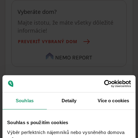
Vyberáte dom?
Majte istotu, že máte všetky dôležité
informácie!
PREVERIŤ VYBRANÝ DOM
Čo táto nehnuteľnosť ponúka?
Pivnica 30 m²
Souhlas
Detaily
Více o cookies
MHD 8 minút autom
Souhlas s použitím cookies
V okolí nehnuteľnosti nájdete
Výběr perfektních nájemníků nebo vysněného domova