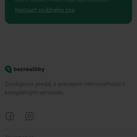
Nastaviť strážneho psa
Bezrealitky
Zaisťujeme predaj a prenájom nehnuteľností s
kompletným servisom.
Bezrealitky na Facebooku
Bezrealitky na Instagrame