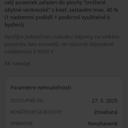
celý pozemek zařazen do plochy "smíšené
obytné venkovské" s koef. zastavění max. 40 %
(1 nadzemní podlaží + podkroví využitelné k
bydlení).
Využijte jedinečnou nabídku hájovny na velkém
pozemku bez sousedů, ve výborné dojezdové
vzdálenosti k Plzni !!
RK nevolat.
Parametre nehnuteľnosti
27. 5. 2025
DOSTUPNÉ OD
Zmiešaná
KONŠTRUKCIA BUDOVY
Nevybavené
VYBAVENÉ