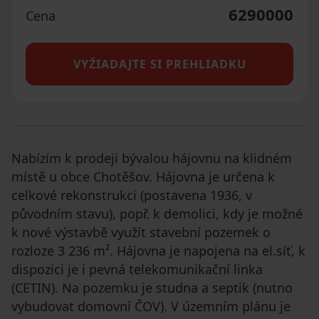
6290000
Cena
VYŽIADAJTE SI PREHLIADKU
Nabízím k prodeji bývalou hájovnu na klidném
místě u obce Chotěšov. Hájovna je určena k
celkové rekonstrukci (postavena 1936, v
původním stavu), popř. k demolici, kdy je možné
k nové výstavbě využít stavební pozemek o
rozloze 3 236 m². Hájovna je napojena na el.síť, k
dispozici je i pevná telekomunikační linka
(CETIN). Na pozemku je studna a septik (nutno
vybudovat domovní ČOV). V územním plánu je