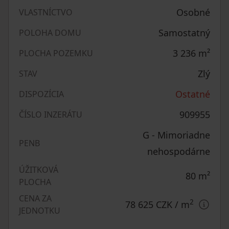
Osobné
VLASTNÍCTVO
Samostatný
POLOHA DOMU
3 236
m²
PLOCHA POZEMKU
Zlý
STAV
Ostatné
DISPOZÍCIA
909955
ČÍSLO INZERÁTU
G - Mimoriadne
PENB
nehospodárne
ÚŽITKOVÁ
80
m²
PLOCHA
CENA ZA
2
78 625 CZK
/ m
JEDNOTKU