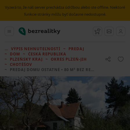
Vyzerá to, že náš server prechádza údržbou alebo ste offline. Niektoré
funkcie stránky môžu byť dočasne nedostupné.
Bezrealitky
Hlavné menu
Strážny pes
Správy
VÝPIS NEHNUTEĽNOSTÍ
PREDAJ
DOM
ČESKÁ REPUBLIKA
PLZEŇSKÝ KRAJ
OKRES PLZEŇ-JIH
CHOTĚŠOV
PREDAJ DOMU
OSTATNÉ • 80 M² BEZ REALITKY