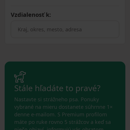
Vzdialenosť k
:
Stále hľadáte to pravé?
Nastavte si strážneho psa. Ponuky
vybrané na mieru dostanete súhrnne 1×
denne e-mailom. S Premium profilom
máte po ruke rovno 5 strážcov a keď sa
niečo objaví, informujú vás obratom.