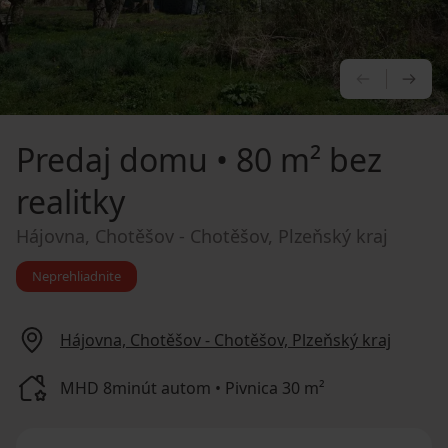
PREDCHÁ
NA
Predaj domu
• 80 m² bez
realitky
Hájovna, Chotěšov - Chotěšov, Plzeňský kraj
Neprehliadnite
Hájovna, Chotěšov - Chotěšov, Plzeňský kraj
MHD 8minút autom • Pivnica 30 m²