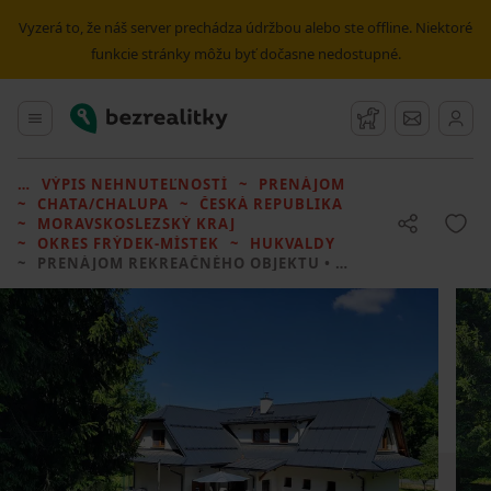
Vyzerá to, že náš server prechádza údržbou alebo ste offline. Niektoré
funkcie stránky môžu byť dočasne nedostupné.
Bezrealitky
Hlavné menu
Strážny pes
Správy
VÝPIS NEHNUTEĽNOSTÍ
PRENÁJOM
CHATA/CHALUPA
ČESKÁ REPUBLIKA
MORAVSKOSLEZSKÝ KRAJ
OKRES FRÝDEK-MÍSTEK
HUKVALDY
PRENÁJOM REKREAČNÉHO OBJEKTU
• 3 LOŽNICE BEZ REALITKY