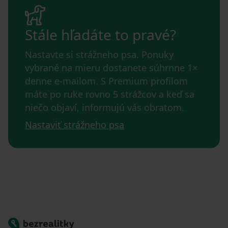
Stále hľadáte to pravé?
Nastavte si strážneho psa. Ponuky
vybrané na mieru dostanete súhrnne 1×
denne e-mailom. S Premium profilom
máte po ruke rovno 5 strážcov a keď sa
niečo objaví, informujú vás obratom.
Nastaviť strážneho psa
Bezrealitky