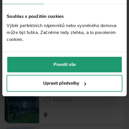
PRENÁJOM
CHATA/CHALUPA
Souhlas s použitím cookies
PRENÁJOM REKREAČNÉHO OBJEKTU
Výběr perfektních nájemníků nebo vysněného domova
Žabeň - Žabeň, Moravskoslezský kraj
může být fuška. Začněme tedy zlehka, a to povolením
cookies.​
1 ložnice
0
Povolit vše
PRENÁJOM REKREAČNÉHO OBJEKTU
Upravit předvolby
Frenštát pod Radhoštěm - Frenštát pod Radhoštěm, Moravskoslezský kraj
4 ložnice
0