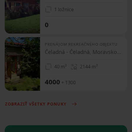
1 ložnice
0
PRENÁJOM REKREAČNÉHO OBJEKTU
Čeladná - Čeladná, Moravskoslezský kraj
40 m²
2144
m²
4000
+ 1300
ZOBRAZIŤ VŠETKY PONUKY