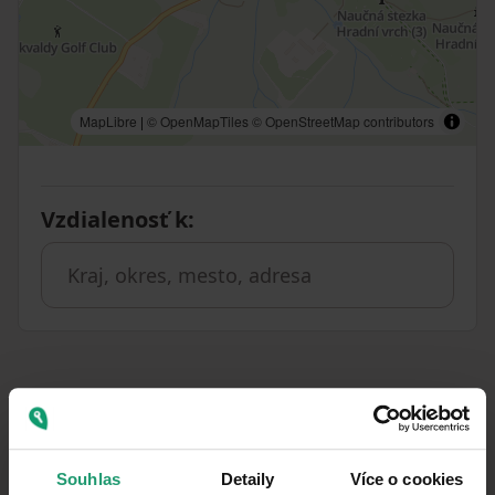
MapLibre
|
© OpenMapTiles
© OpenStreetMap contributors
Vzdialenosť k
:
Podobné ponuky ako táto
nehnuteľnosť
Souhlas
Detaily
Více o cookies