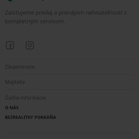
Zaisťujeme predaj a prenájom nehnuteľností s
kompletným servisom.
Bezrealitky na Facebooku
Bezrealitky na Instagrame
Záujemcovia
Majitelia
Ďalšie informácie
O NÁS
BEZREALITKY PORADŇA