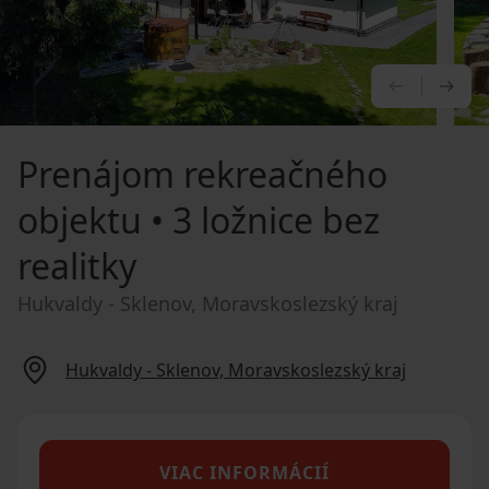
PREDCHÁ
NA
Prenájom rekreačného
objektu
• 3 ložnice bez
realitky
Hukvaldy - Sklenov, Moravskoslezský kraj
Hukvaldy - Sklenov, Moravskoslezský kraj
VIAC INFORMÁCIÍ