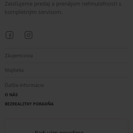
Zaisťujeme predaj a prenájom nehnuteľností s
kompletným servisom.
Bezrealitky na Facebooku
Bezrealitky na Instagrame
Záujemcovia
Majitelia
Ďalšie informácie
O NÁS
BEZREALITKY PORADŇA
Radi vám poradíme