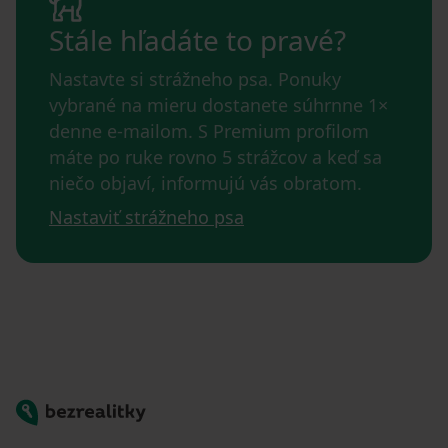
Stále hľadáte to pravé?
Nastavte si strážneho psa. Ponuky
vybrané na mieru dostanete súhrnne 1×
denne e-mailom. S Premium profilom
máte po ruke rovno 5 strážcov a keď sa
niečo objaví, informujú vás obratom.
Nastaviť strážneho psa
Bezrealitky