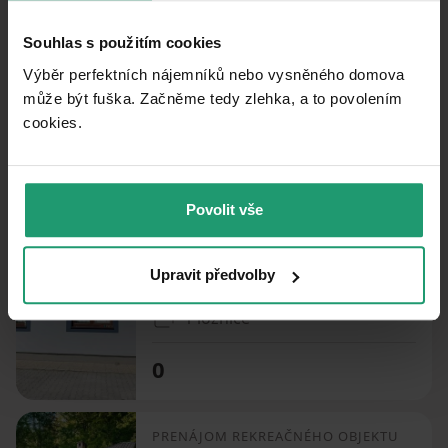
Souhlas s použitím cookies
PRENÁJOM REKREAČNÉHO OBJEKTU
Vyšní Lhoty - Vyšní Lhoty, Moravskoslezský kraj
Výběr perfektních nájemníků nebo vysněného domova
může být fuška. Začněme tedy zlehka, a to povolením
3 ložnice
cookies.​
0
Povolit vše
PRENÁJOM REKREAČNÉHO OBJEKTU
Žabeň - Žabeň, Moravskoslezský kraj
Upravit předvolby
1 ložnice
0
PRENÁJOM REKREAČNÉHO OBJEKTU