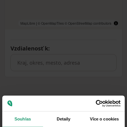
MapLibre
|
© OpenMapTiles
© OpenStreetMap contributors
Vzdialenosť k
:
Podobné ponuky ako táto
nehnuteľnosť
Souhlas
Detaily
Více o cookies
PRENÁJOM
CHATA/CHALUPA