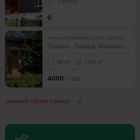
3 ložnice
0
PRENÁJOM REKREAČNÉHO OBJEKTU
Čeladná - Čeladná, Moravskoslezský kraj
40 m²
2144
m²
4000
+ 1300
ZOBRAZIŤ VŠETKY PONUKY