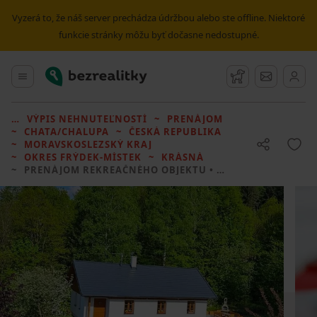
Vyzerá to, že náš server prechádza údržbou alebo ste offline. Niektoré
funkcie stránky môžu byť dočasne nedostupné.
Bezrealitky
Hlavné menu
Strážny pes
Správy
VÝPIS NEHNUTEĽNOSTÍ
PRENÁJOM
CHATA/CHALUPA
ČESKÁ REPUBLIKA
MORAVSKOSLEZSKÝ KRAJ
OKRES FRÝDEK-MÍSTEK
KRÁSNÁ
PRENÁJOM REKREAČNÉHO OBJEKTU
• 3 LOŽNICE BEZ REALITKY