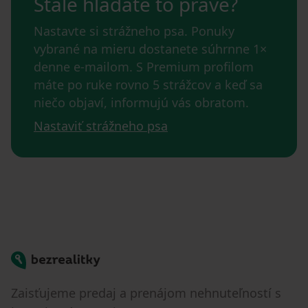
Stále hľadáte to pravé?
Nastavte si strážneho psa. Ponuky
vybrané na mieru dostanete súhrnne 1×
denne e-mailom. S Premium profilom
máte po ruke rovno 5 strážcov a keď sa
niečo objaví, informujú vás obratom.
Nastaviť strážneho psa
Bezrealitky
Zaisťujeme predaj a prenájom nehnuteľností s