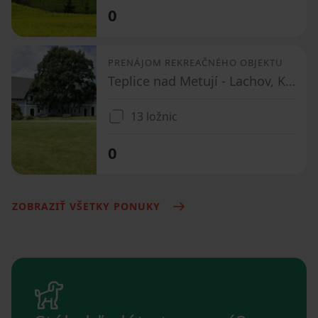
0
PRENÁJOM REKREAČNÉHO OBJEKTU
Teplice nad Metují - Lachov, Královéhradecký kraj
13 ložnic
0
ZOBRAZIŤ VŠETKY PONUKY