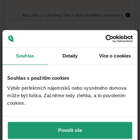
MapLibre
|
© OpenMapTiles
© OpenStreetMap contributors
Vzdialenosť k
:
Souhlas
Detaily
Více o cookies
Souhlas s použitím cookies
Výběr perfektních nájemníků nebo vysněného domova
Podobné ponuky ako táto
může být fuška. Začněme tedy zlehka, a to povolením
cookies.​
nehnuteľnosť
PRENÁJOM
CHATA/CHALUPA
Povolit vše