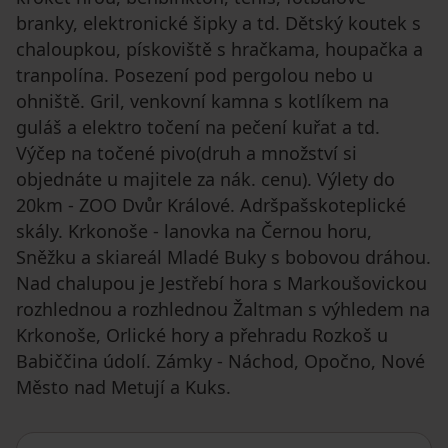
branky, elektronické šipky a td. Dětský koutek s
chaloupkou, pískoviště s hračkama, houpačka a
tranpolína. Posezení pod pergolou nebo u
ohniště. Gril, venkovní kamna s kotlíkem na
guláš a elektro točení na pečení kuřat a td.
Výčep na točené pivo(druh a množství si
objednáte u majitele za nák. cenu). Výlety do
20km - ZOO Dvůr Králové. Adršpašskoteplické
skály. Krkonoše - lanovka na Černou horu,
Sněžku a skiareál Mladé Buky s bobovou dráhou.
Nad chalupou je Jestřebí hora s Markoušovickou
rozhlednou a rozhlednou Žaltman s výhledem na
Krkonoše, Orlické hory a přehradu Rozkoš u
Babiččina údolí. Zámky - Náchod, Opočno, Nové
Město nad Metují a Kuks.