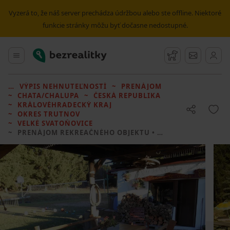
Vyzerá to, že náš server prechádza údržbou alebo ste offline. Niektoré
funkcie stránky môžu byť dočasne nedostupné.
Bezrealitky
Hlavné menu
Strážny pes
Správy
VÝPIS NEHNUTEĽNOSTÍ
PRENÁJOM
CHATA/CHALUPA
ČESKÁ REPUBLIKA
KRÁLOVÉHRADECKÝ KRAJ
OKRES TRUTNOV
VELKÉ SVATOŇOVICE
PRENÁJOM REKREAČNÉHO OBJEKTU
• 3 LOŽNICE BEZ REALITKY