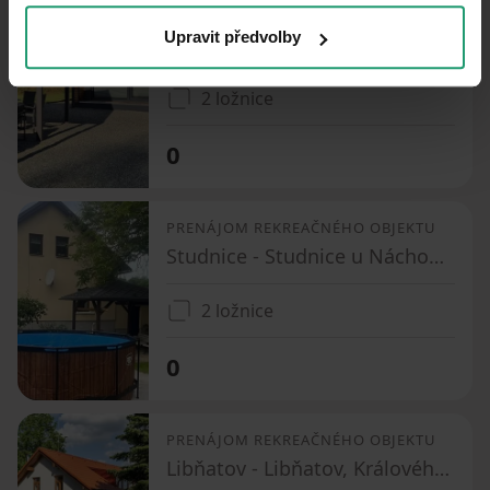
PRENÁJOM REKREAČNÉHO OBJEKTU
Upravit předvolby
Bernartice - Křenov u Žacléře, Královéhradecký kraj
2 ložnice
0
PRENÁJOM REKREAČNÉHO OBJEKTU
Studnice - Studnice u Náchoda, Královéhradecký kraj
2 ložnice
0
PRENÁJOM REKREAČNÉHO OBJEKTU
Libňatov - Libňatov, Královéhradecký kraj