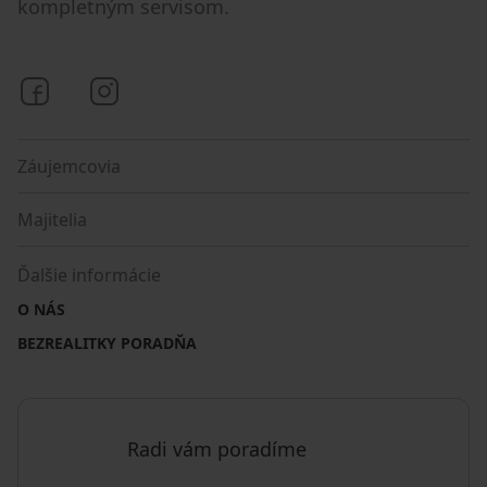
kompletným servisom.
Bezrealitky na Facebooku
Bezrealitky na Instagrame
Záujemcovia
Majitelia
Ďalšie informácie
O NÁS
BEZREALITKY PORADŇA
Radi vám poradíme