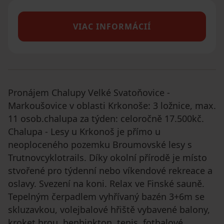
VIAC INFORMÁCIÍ
Pronájem Chalupy Velké Svatoňovice -
Markoušovice v oblasti Krkonoše: 3 ložnice, max.
11 osob.chalupa za týden: celoročně 17.500kč.
Chalupa - Lesy u Krkonoš je přímo u
neoploceného pozemku Broumovské lesy s
Trutnovcyklotrails. Díky okolní přírodě je místo
stvořené pro týdenní nebo víkendové rekreace a
oslavy. Svezení na koni. Relax ve Finské sauně.
Tepelným čerpadlem vyhřívaný bazén 3+6m se
skluzavkou, volejbalové hřiště vybavené balony,
kroket hrou, benbinkton, tenis, fotbalové