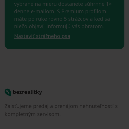
vybrané na mieru dostanete súhrnne 1×
denne e-mailom. S Premium profilom
máte po ruke rovno 5 strážcov a keď sa
niečo objaví, informujú vás obratom.
Nastaviť strážneho psa
Bezrealitky
Zaisťujeme predaj a prenájom nehnuteľností s
kompletným servisom.