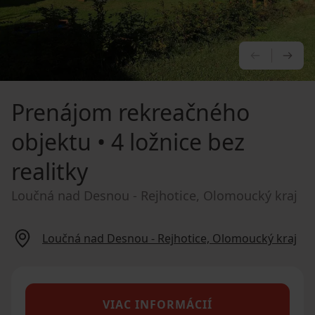
PREDCHÁ
NA
Prenájom rekreačného
objektu
• 4 ložnice bez
realitky
Loučná nad Desnou - Rejhotice, Olomoucký kraj
Loučná nad Desnou - Rejhotice, Olomoucký kraj
VIAC INFORMÁCIÍ