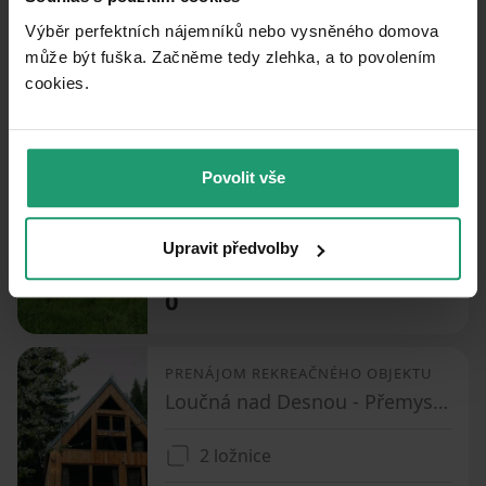
Výběr perfektních nájemníků nebo vysněného domova
2 ložnice
může být fuška. Začněme tedy zlehka, a to povolením
0
cookies.​
PRENÁJOM REKREAČNÉHO OBJEKTU
Povolit vše
Staré Město - Stříbrnice, Olomoucký kraj
5 ložnic
Upravit předvolby
0
PRENÁJOM REKREAČNÉHO OBJEKTU
Loučná nad Desnou - Přemyslov, Olomoucký kraj
2 ložnice