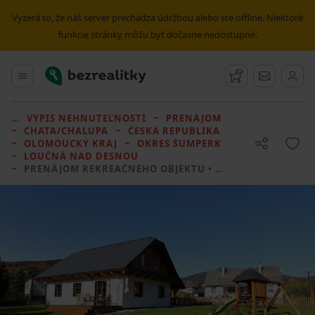
Vyzerá to, že náš server prechádza údržbou alebo ste offline. Niektoré
funkcie stránky môžu byť dočasne nedostupné.
Bezrealitky
Hlavné menu
Strážny pes
Správy
VÝPIS NEHNUTEĽNOSTÍ
PRENÁJOM
CHATA/CHALUPA
ČESKÁ REPUBLIKA
OLOMOUCKÝ KRAJ
OKRES ŠUMPERK
LOUČNÁ NAD DESNOU
PRENÁJOM REKREAČNÉHO OBJEKTU
• 4 LOŽNICE BEZ REALITKY