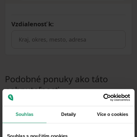
Vzdialenosť k
:
Podobné ponuky ako táto
nehnuteľnosť
PRENÁJOM
CHATA/CHALUPA
Souhlas
Detaily
Více o cookies
PRENÁJOM REKREAČNÉHO OBJEKTU
Lipová-lázně - Dolní Lipová, Olomoucký kraj
Souhlas s použitím cookies