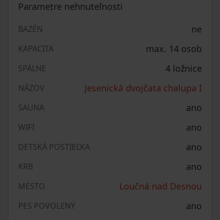
Parametre nehnuteľnosti
ne
BAZÉN
max. 14 osob
KAPACITA
4 ložnice
SPÁLNE
Jesenická dvojčata chalupa I
NÁZOV
ano
SAUNA
ano
WIFI
ano
DETSKÁ POSTIEĽKA
ano
KRB
Loučná nad Desnou
MESTO
ano
PES POVOLENÝ