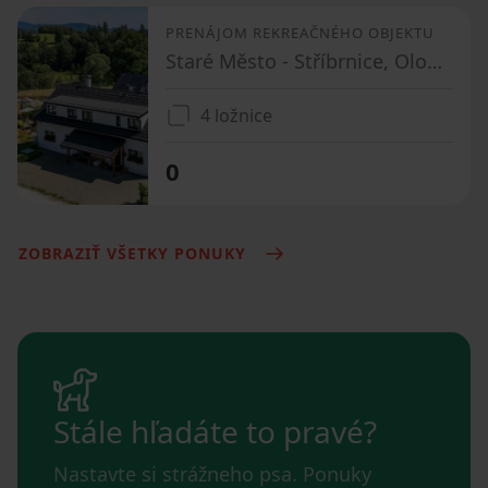
PRENÁJOM REKREAČNÉHO OBJEKTU
Staré Město - Stříbrnice, Olomoucký kraj
4 ložnice
0
ZOBRAZIŤ VŠETKY PONUKY
Stále hľadáte to pravé?
Nastavte si strážneho psa. Ponuky