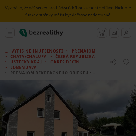
Vyzerá to, že náš server prechádza údržbou alebo ste offline. Niektoré
funkcie stránky môžu byť dočasne nedostupné.
Bezrealitky
Hlavné menu
Strážny pes
Správy
VÝPIS NEHNUTEĽNOSTÍ
PRENÁJOM
CHATA/CHALUPA
ČESKÁ REPUBLIKA
ÚSTECKÝ KRAJ
OKRES DĚČÍN
LOBENDAVA
PRENÁJOM REKREAČNÉHO OBJEKTU
• 2 LOŽNICE BEZ REALITKY