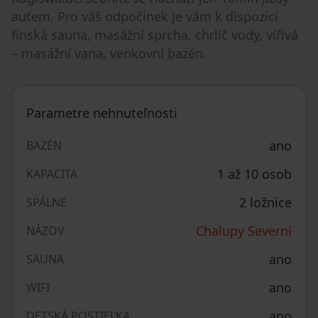
autem. Pro váš odpočinek je vám k dispozici
finská sauna, masážní sprcha, chrlič vody, vířivá
– masážní vana, venkovní bazén.
Parametre nehnuteľnosti
ano
BAZÉN
1 až 10 osob
KAPACITA
2 ložnice
SPÁLNE
Chalupy Severní
NÁZOV
ano
SAUNA
ano
WIFI
ano
DETSKÁ POSTIEĽKA