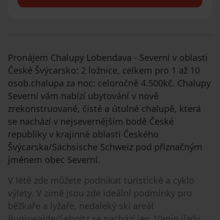
Pronájem Chalupy Lobendava - Severní v oblasti
České Švýcarsko: 2 ložnice, celkem pro 1 až 10
osob.chalupa za noc: celoročně 4.500kč. Chalupy
Severní vám nabízí ubytování v nově
zrekonstruované, čisté a útulné chalupě, která
se nachází v nejsevernějším bodě České
republiky v krajinné oblasti Českého
Švýcarska/Sächsische Schweiz pod příznačným
jménem obec Severní.
V létě zde můžete podnikat turistické a cyklo
výlety. V zimě jsou zde ideální podmínky pro
běžkaře a lyžaře, nedaleký ski areál
Rugiswalde/Sebnitz se nachází jen 10min jízdy