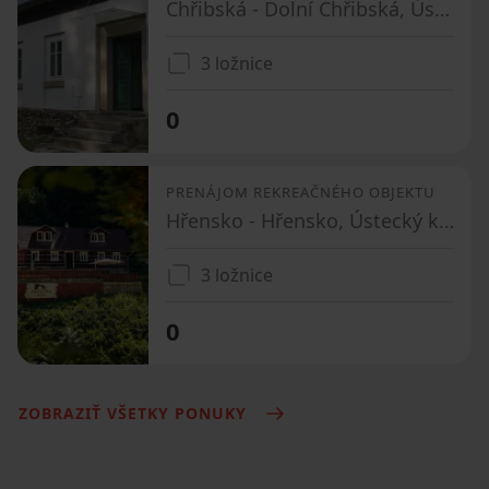
Chřibská - Dolní Chřibská, Ústecký kraj
3 ložnice
0
PRENÁJOM REKREAČNÉHO OBJEKTU
Hřensko - Hřensko, Ústecký kraj
3 ložnice
0
ZOBRAZIŤ VŠETKY PONUKY