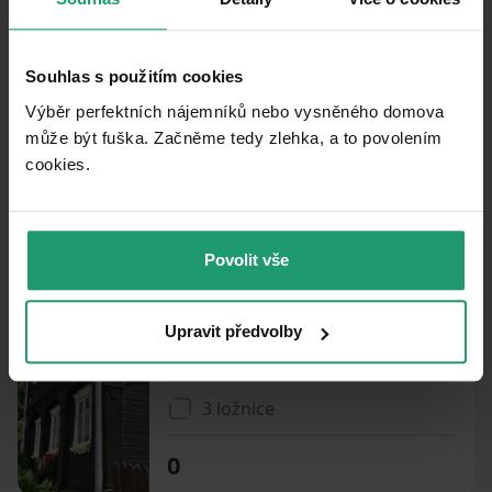
PRENÁJOM
CHATA/CHALUPA
Souhlas s použitím cookies
PRENÁJOM REKREAČNÉHO OBJEKTU
Výběr perfektních nájemníků nebo vysněného domova
Chřibská - Dolní Chřibská, Ústecký kraj
může být fuška. Začněme tedy zlehka, a to povolením
cookies.​
3 ložnice
0
Povolit vše
PRENÁJOM REKREAČNÉHO OBJEKTU
Upravit předvolby
Chřibská - Chřibská, Ústecký kraj
3 ložnice
0