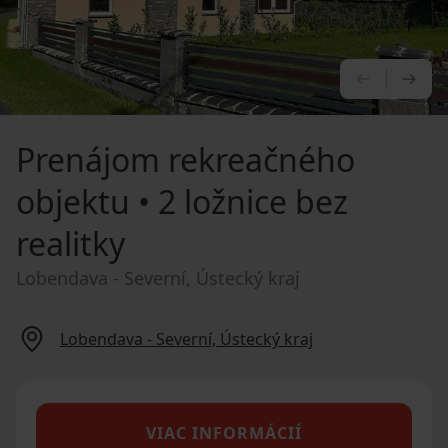
PREDCHÁ
NA
Prenájom rekreačného
objektu
• 2 ložnice bez
realitky
Lobendava - Severní, Ústecký kraj
Lobendava - Severní, Ústecký kraj
VIAC INFORMÁCIÍ