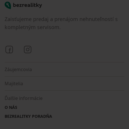
Bezrealitky
Zaisťujeme predaj a prenájom nehnuteľností s
kompletným servisom.
Bezrealitky na Facebooku
Bezrealitky na Instagrame
Záujemcovia
Majitelia
Ďalšie informácie
O NÁS
BEZREALITKY PORADŇA