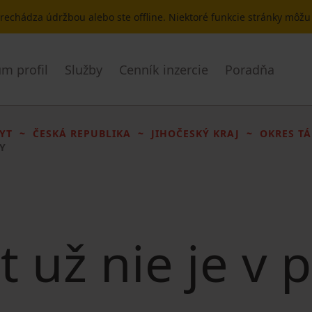
 prechádza údržbou alebo ste offline. Niektoré funkcie stránky môž
m profil
Služby
Cenník inzercie
Poradňa
YT
ČESKÁ REPUBLIKA
JIHOČESKÝ KRAJ
OKRES T
KY
t už nie je v