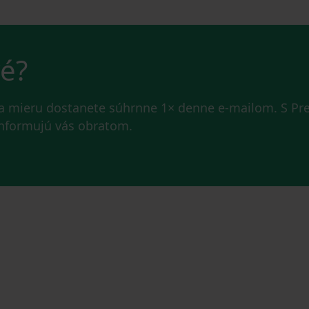
vé?
na mieru dostanete súhrnne 1× denne e-mailom. S P
 informujú vás obratom.