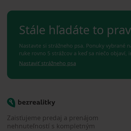
Stále hľadáte to pra
Nastavte si strážneho psa. Ponuky vybrané 
ruke rovno 5 strážcov a keď sa niečo objaví,
Nastaviť strážneho psa
Bezrealitky
Zaisťujeme predaj a prenájom
nehnuteľností s kompletným