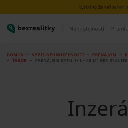
Vyzerá to, že náš server
Bezrealitky
Nehnuteľnosti
Premiu
DOMOV
VÝPIS NEHNUTEĽNOSTÍ
PRENÁJOM
B
TÁBOR
PRENÁJOM BYTU
1+1 • 40 M² BEZ REALIT
Inzerá