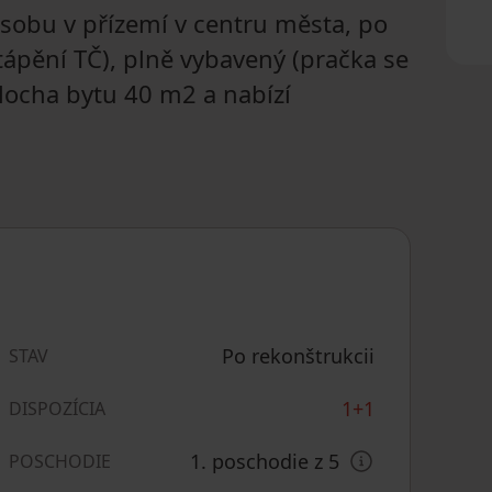
sobu v přízemí v centru města, po
tápění TČ), plně vybavený (pračka se
plocha bytu 40 m2 a nabízí
Po rekonštrukcii
STAV
1+1
DISPOZÍCIA
1. poschodie z 5
POSCHODIE