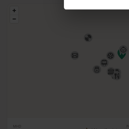
MHD
P