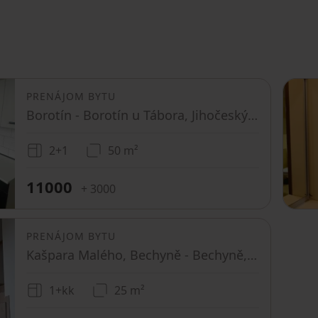
PRENÁJOM BYTU
Borotín - Borotín u Tábora, Jihočeský kraj
2+1
50 m²
11000
+ 3000
PRENÁJOM BYTU
Kašpara Malého, Bechyně - Bechyně, Jihočeský kraj
1+kk
25 m²