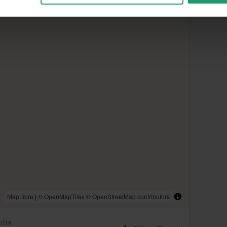
MapLibre
|
© OpenMapTiles
© OpenStreetMap contributors
ošta