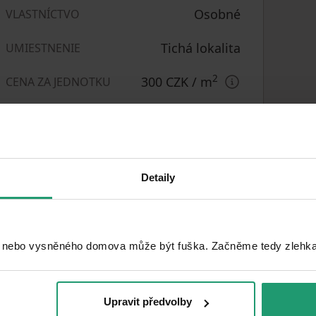
Osobné
VLASTNÍCTVO
Tichá lokalita
UMIESTNENIE
2
300 CZK
/ m
CENA ZA JEDNOTKU
Parkovanie
Detaily
 nebo vysněného domova může být fuška. Začněme tedy zlehka, 
nájdete
Upravit předvolby