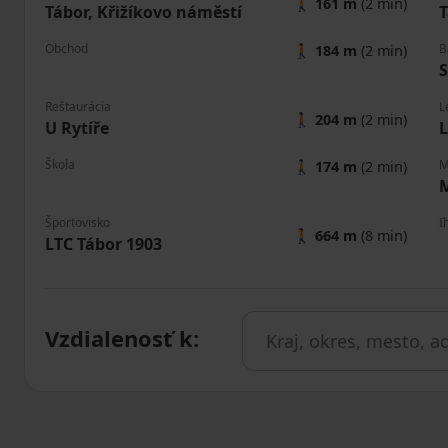
🚶
161 m
(2 min)
Tábor, Křižíkovo náměstí
T
Obchod
B
🚶
184 m
(2 min)
Reštaurácia
L
🚶
204 m
(2 min)
U Rytíře
L
Škola
M
🚶
174 m
(2 min)
Športovisko
I
🚶
664 m
(8 min)
LTC Tábor 1903
Vzdialenosť k
: