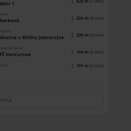
🚶
623 m
(7 min)
ábor 1
anka
🚶
224 m
(3 min)
Sberbank
ekáreň
🚶
329 m
(4 min)
ékarna u Bílého Jednorožce
aterská škola
🚶
164 m
(2 min)
MŠ Vančurova
hrisko
🚶
191 m
(2 min)