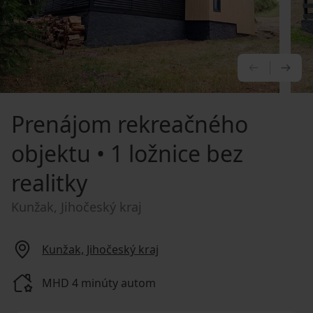
PREDCHÁ
NA
Prenájom rekreačného
objektu
• 1 ložnice bez
realitky
Kunžak, Jihočeský kraj
Kunžak, Jihočeský kraj
MHD 4 minúty autom