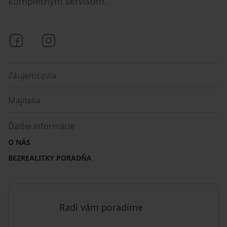
kompletným servisom.
Bezrealitky na Facebooku
Bezrealitky na Instagrame
Záujemcovia
Majitelia
Ďalšie informácie
O NÁS
BEZREALITKY PORADŇA
Radi vám poradíme