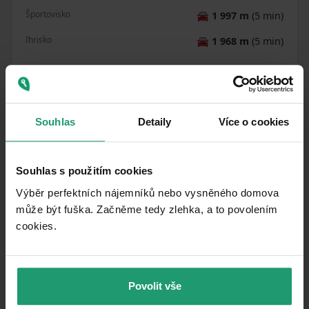
Športovisko
🚘
1 997 m
(5 min)
Ihrisko
🚘
1 968 m
(5 min)
Vzdialenosť k
:
Souhlas
Detaily
Více o cookies
Souhlas s použitím cookies
Výběr perfektních nájemníků nebo vysněného domova
Podobné ponuky ako táto
může být fuška. Začněme tedy zlehka, a to povolením
cookies.​
nehnuteľnosť
PRENÁJOM
CHATA/CHALUPA
Povolit vše