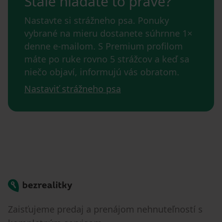
Stále hľadáte to pravé?
Nastavte si strážneho psa. Ponuky
vybrané na mieru dostanete súhrnne 1×
denne e-mailom. S Premium profilom
máte po ruke rovno 5 strážcov a keď sa
niečo objaví, informujú vás obratom.
Nastaviť strážneho psa
Bezrealitky
Zaisťujeme predaj a prenájom nehnuteľností s