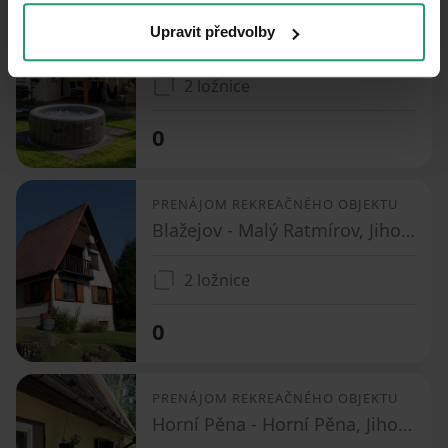
PRENÁJOM REKREAČNÉHO OBJEKTU
Upravit předvolby
Pelhřimov - Janovice u Houserovky, Kraj Vysočina
2 ložnice
0
PRENÁJOM REKREAČNÉHO OBJEKTU
Blažejov - Malý Ratmírov, Jihočeský kraj
2 ložnice
0
PRENÁJOM REKREAČNÉHO OBJEKTU
Horní Pěna - Horní Pěna, Jihočeský kraj