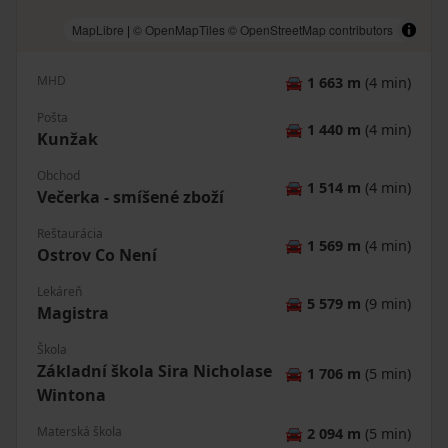
MapLibre
|
© OpenMapTiles
© OpenStreetMap contributors
MHD
🚘
1 663 m
(4 min)
Pošta
🚘
1 440 m
(4 min)
Kunžak
Obchod
🚘
1 514 m
(4 min)
Večerka - smíšené zboží
Reštaurácia
🚘
1 569 m
(4 min)
Ostrov Co Není
Lekáreň
🚘
5 579 m
(9 min)
Magistra
Škola
Základní škola Sira Nicholase
🚘
1 706 m
(5 min)
Wintona
Materská škola
🚘
2 094 m
(5 min)