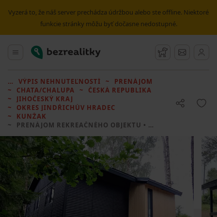
Vyzerá to, že náš server prechádza údržbou alebo ste offline. Niektoré
funkcie stránky môžu byť dočasne nedostupné.
Bezrealitky
Hlavné menu
Strážny pes
Správy
VÝPIS NEHNUTEĽNOSTÍ
PRENÁJOM
CHATA/CHALUPA
ČESKÁ REPUBLIKA
JIHOČESKÝ KRAJ
OKRES JINDŘICHŮV HRADEC
KUNŽAK
PRENÁJOM REKREAČNÉHO OBJEKTU
• 1 LOŽNICE BEZ REALITKY