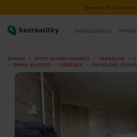
Vyzerá to, že náš server
Bezrealitky
Nehnuteľnosti
Premiu
DOMOV
VÝPIS NEHNUTEĽNOSTÍ
PRENÁJOM
C
OKRES KLATOVY
SOBĚŠICE
PRENÁJOM REKRE