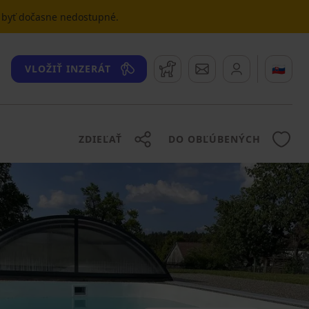
u byť dočasne nedostupné.
Strážny pes
Správy
🇸🇰
VLOŽIŤ INZERÁT
ZDIEĽAŤ
DO OBĽÚBENÝCH