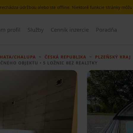
 prechádza údržbou alebo ste offline. Niektoré funkcie stránky môž
m profil
Služby
Cenník inzercie
Poradňa
HATA/CHALUPA
ČESKÁ REPUBLIKA
PLZEŇSKÝ KRAJ
AČNÉHO OBJEKTU
• 5 LOŽNIC BEZ REALITKY