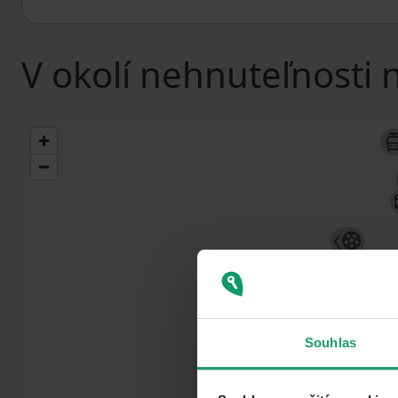
V okolí nehnuteľnosti 
Souhlas