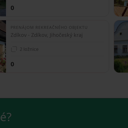
0
PRENÁJOM REKREAČNÉHO OBJEKTU
Zdíkov - Zdíkov, Jihočeský kraj
2 ložnice
0
vé?