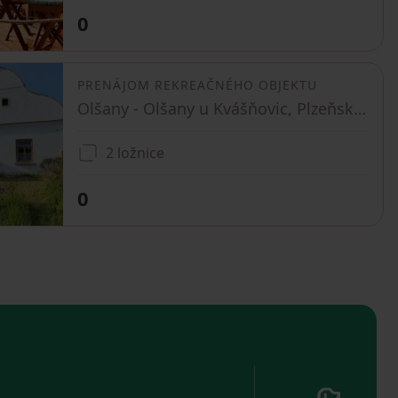
0
PRENÁJOM REKREAČNÉHO OBJEKTU
Olšany - Olšany u Kvášňovic, Plzeňský kraj
2 ložnice
0