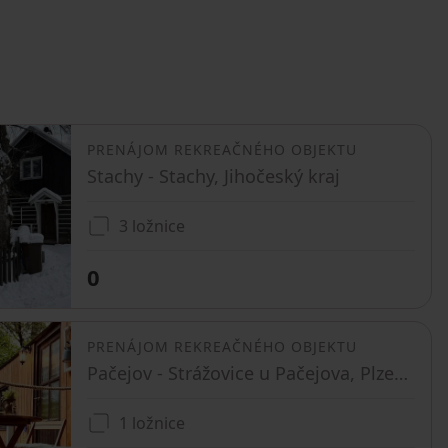
PRENÁJOM REKREAČNÉHO OBJEKTU
Stachy - Stachy, Jihočeský kraj
3 ložnice
0
PRENÁJOM REKREAČNÉHO OBJEKTU
Pačejov - Strážovice u Pačejova, Plzeňský kraj
1 ložnice