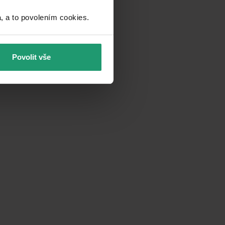
a to povolením cookies.​
Povolit vše