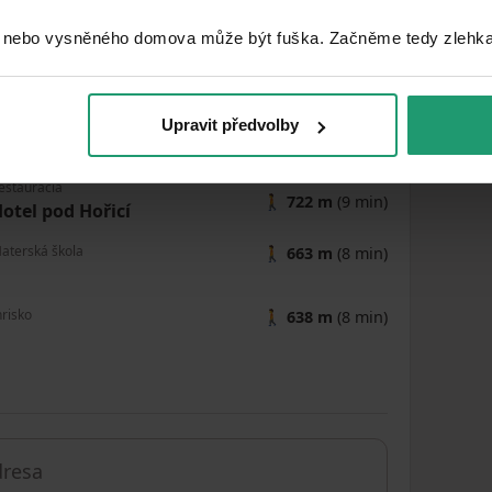
 nebo vysněného domova může být fuška. Začněme tedy zlehka, 
MapLibre
|
© OpenMapTiles
© OpenStreetMap contributors
ošta
Upravit předvolby
🚶
379 m
(5 min)
oběšice u Sušice
eštaurácia
🚶
722 m
(9 min)
otel pod Hořicí
aterská škola
🚶
663 m
(8 min)
hrisko
🚶
638 m
(8 min)