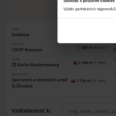
Souhlas s použitím cookies
Výběr perfektních nájemníků
MHD
P
🚶
600 m
(7 min)
Soběšice
S
Obchod
R
🚶
459 m
(6 min)
COOP Konzum
H
Škola
M
🚘
5 188 m
(7 min)
ZŠ Karla Klostermanna
Športovisko
I
Sportovní a rekreační areál
🚘
7 735 m
(11 min)
TJ Žihobce
Vzdialenosť k
: