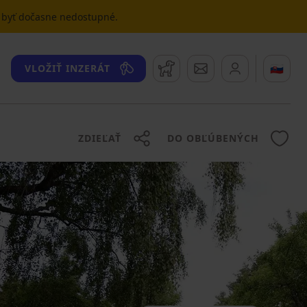
u byť dočasne nedostupné.
Strážny pes
Správy
🇸🇰
VLOŽIŤ INZERÁT
ZDIEĽAŤ
DO OBĽÚBENÝCH