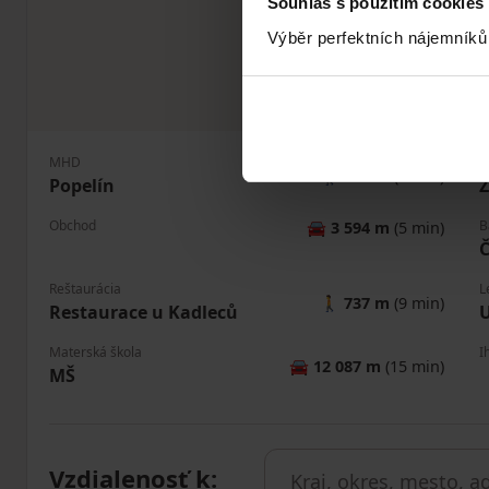
Souhlas s použitím cookies
Výběr perfektních nájemníků
MHD
P
🚶
681 m
(8 min)
Popelín
Ž
Obchod
B
🚘
3 594 m
(5 min)
Č
Reštaurácia
L
🚶
737 m
(9 min)
Restaurace u Kadleců
U
Materská škola
I
🚘
12 087 m
(15 min)
MŠ
Vzdialenosť k
: