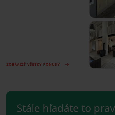
ZOBRAZIŤ VŠETKY PONUKY
Stále hľadáte to pra