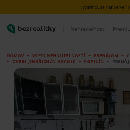
Vyzerá to, že náš server
Bezrealitky
Nehnuteľnosti
Premiu
DOMOV
VÝPIS NEHNUTEĽNOSTÍ
PRENÁJOM
C
OKRES JINDŘICHŮV HRADEC
POPELÍN
PRENÁJ