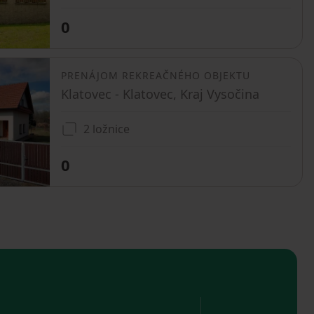
0
PRENÁJOM REKREAČNÉHO OBJEKTU
Klatovec - Klatovec, Kraj Vysočina
2 ložnice
0