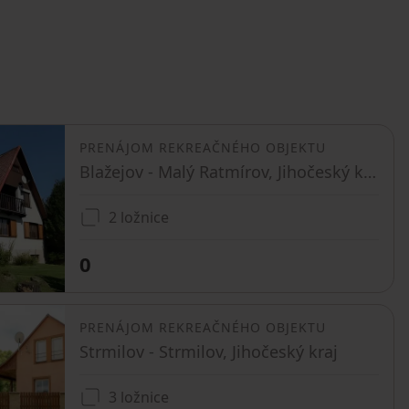
PRENÁJOM REKREAČNÉHO OBJEKTU
Blažejov - Malý Ratmírov, Jihočeský kraj
2 ložnice
0
PRENÁJOM REKREAČNÉHO OBJEKTU
Strmilov - Strmilov, Jihočeský kraj
3 ložnice