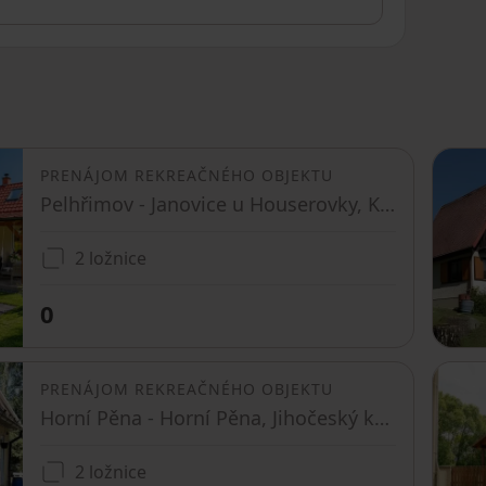
PRENÁJOM REKREAČNÉHO OBJEKTU
Pelhřimov - Janovice u Houserovky, Kraj Vysočina
2 ložnice
0
PRENÁJOM REKREAČNÉHO OBJEKTU
Horní Pěna - Horní Pěna, Jihočeský kraj
2 ložnice