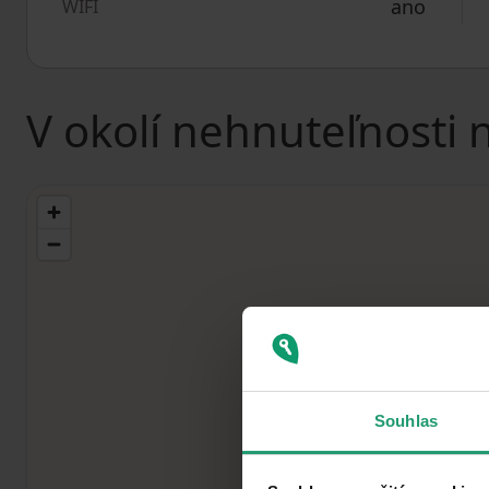
ano
WIFI
V okolí nehnuteľnosti 
Souhlas