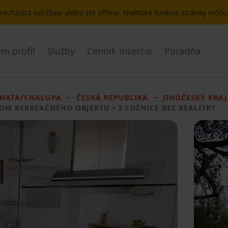
 prechádza údržbou alebo ste offline. Niektoré funkcie stránky môž
m profil
Služby
Cenník inzercie
Poradňa
HATA/CHALUPA
ČESKÁ REPUBLIKA
JIHOČESKÝ KRAJ
OM REKREAČNÉHO OBJEKTU
• 3 LOŽNICE BEZ REALITKY