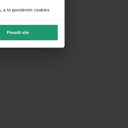
a to povolením cookies.​
Povolit vše