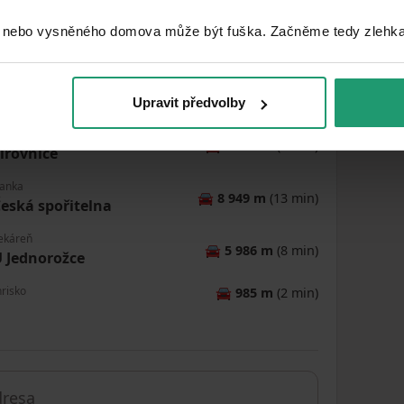
 nebo vysněného domova může být fuška. Začněme tedy zlehka, 
MapLibre
|
© OpenMapTiles
© OpenStreetMap contributors
Upravit předvolby
ošta
🚘
5 957 m
(8 min)
irovnice
anka
🚘
8 949 m
(13 min)
eská spořitelna
ekáreň
🚘
5 986 m
(8 min)
 Jednorožce
hrisko
🚘
985 m
(2 min)