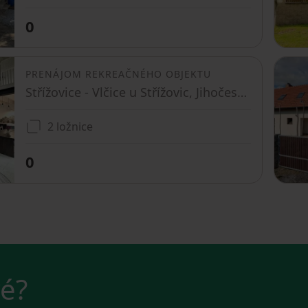
0
PRENÁJOM REKREAČNÉHO OBJEKTU
Střížovice - Vlčice u Střížovic, Jihočeský kraj
2 ložnice
0
vé?