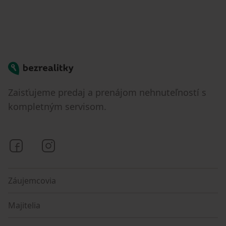
Bezrealitky
Zaisťujeme predaj a prenájom nehnuteľností s
kompletným servisom.
Bezrealitky na Facebooku
Bezrealitky na Instagrame
Záujemcovia
Majitelia