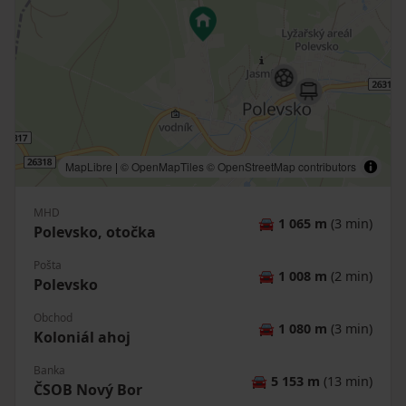
MapLibre
|
© OpenMapTiles
© OpenStreetMap contributors
MHD
🚘
1 065 m
(3 min)
Polevsko, otočka
Pošta
🚘
1 008 m
(2 min)
Polevsko
Obchod
🚘
1 080 m
(3 min)
Koloniál ahoj
Banka
🚘
5 153 m
(13 min)
ČSOB Nový Bor