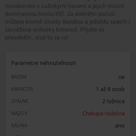
novoborsko s Lužickými horami a jejich místní
dominantou horou Klíč. Za dobrého počasí
můžete kromě siluety Bezdězu a Ještědu spatřit i
zasněžené vrcholky Krkonoš. Přijďte se
přesvědčit, stojí to za to!
Parametre nehnuteľnosti
ne
BAZÉN
1 až 8 osob
KAPACITA
2 ložnice
SPÁLNE
Chalupa Hoblina
NÁZOV
ano
SAUNA