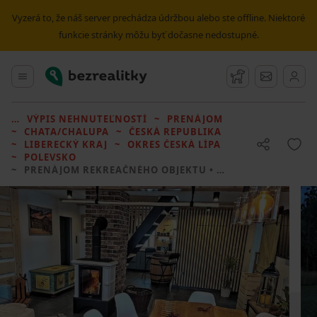
Vyzerá to, že náš server prechádza údržbou alebo ste offline. Niektoré
funkcie stránky môžu byť dočasne nedostupné.
Bezrealitky
Hlavné menu
Strážny pes
Správy
VÝPIS NEHNUTEĽNOSTÍ
PRENÁJOM
CHATA/CHALUPA
ČESKÁ REPUBLIKA
LIBERECKÝ KRAJ
OKRES ČESKÁ LÍPA
POLEVSKO
PRENÁJOM REKREAČNÉHO OBJEKTU
• 2 LOŽNICE BEZ REALITKY