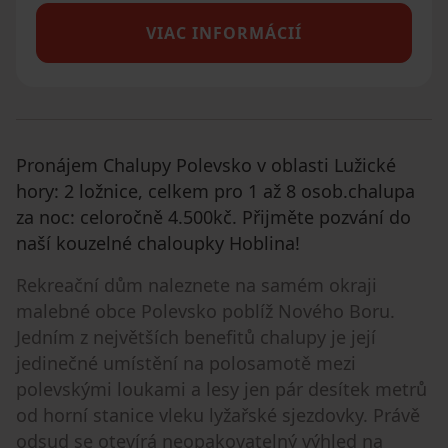
VIAC INFORMÁCIÍ
Pronájem Chalupy Polevsko v oblasti Lužické
hory: 2 ložnice, celkem pro 1 až 8 osob.chalupa
za noc: celoročně 4.500kč. Přijměte pozvání do
naší kouzelné chaloupky Hoblina!
Rekreační dům naleznete na samém okraji
malebné obce Polevsko poblíž Nového Boru.
Jedním z největších benefitů chalupy je její
jedinečné umístění na polosamotě mezi
polevskými loukami a lesy jen pár desítek metrů
od horní stanice vleku lyžařské sjezdovky. Právě
odsud se otevírá neopakovatelný výhled na