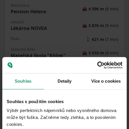
Reštaurácia
🚘
4 596 m
(8 min)
Pension Helene
Lekáreň
🚘
3 876 m
(8 min)
Lékárna NOVEA
Škola
🚶
621 m
(7 min)
Materská škola
🚘
3 510 m
(8 min)
Mateřská škola "Klíček"
Športovisko
🚘
1 093 m
(3 min)
Ihrisko
🚶
611 m
(7 min)
Souhlas
Detaily
Více o cookies
Vzdialenosť k
:
Souhlas s použitím cookies
Výběr perfektních nájemníků nebo vysněného domova
může být fuška. Začněme tedy zlehka, a to povolením
cookies.​