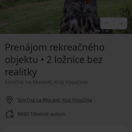
PREDCHÁ
NA
Prenájom rekreačného
objektu
• 2 ložnice bez
realitky
Smrčná na Moravě, Kraj Vysočina
Smrčná na Moravě, Kraj Vysočina
MHD 10minút autom