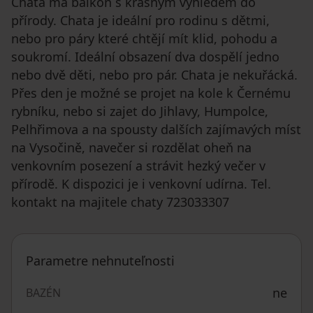
Chata má balkon s krásným výhledem do
přírody. Chata je ideální pro rodinu s dětmi,
nebo pro páry které chtějí mít klid, pohodu a
soukromí. Ideální obsazení dva dospělí jedno
nebo dvě děti, nebo pro pár. Chata je nekuřácká.
Přes den je možné se projet na kole k Černému
rybníku, nebo si zajet do Jihlavy, Humpolce,
Pelhřimova a na spousty dalších zajímavých míst
na Vysočině, navečer si rozdělat oheň na
venkovním posezení a strávit hezký večer v
přírodě. K dispozici je i venkovní udírna. Tel.
kontakt na majitele chaty 723033307
Parametre nehnuteľnosti
ne
BAZÉN