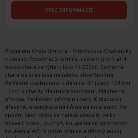
VIAC INFORMÁCIÍ
Pronájem Chaty Smrčná - Vilémovské Chaloupky
v oblasti Vysočina: 2 ložnice, celkem pro 1 až 4
osoby.chata za týden: léto 11.000kč. Samotná
chata na kraji lesa nedaleko obce Smrčná.
Perfektní dostupnost z dálnice D1 (sjezd 104 km
- 5km k chatě). Naprosté soukromí. Nádherná
příroda. Parkování přímo u chaty. K dispozici
dřevěná, uzamykatelná kůlna na kola apod. Ve
spodní části chaty se nalézá předsíň. velký
obývací pokoj, kuchyň, koupelna se sprchovým
koutem a WC. V patře ložnice a dětský pokoj.