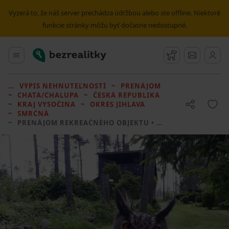
Vyzerá to, že náš server prechádza údržbou alebo ste offline. Niektoré
funkcie stránky môžu byť dočasne nedostupné.
Bezrealitky
Hlavné menu
Strážny pes
Správy
VÝPIS NEHNUTEĽNOSTÍ
PRENÁJOM
CHATA/CHALUPA
ČESKÁ REPUBLIKA
KRAJ VYSOČINA
OKRES JIHLAVA
SMRČNÁ
PRENÁJOM REKREAČNÉHO OBJEKTU
• 2 LOŽNICE BEZ REALITKY