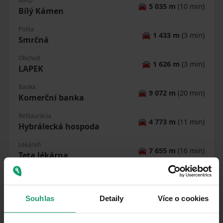
MHD
🚘
5 035 m
(10 min)
Bílý Kámen
Pošta
🚘
1 433 m
(3 min)
Smrčná
Obchod
🚘
1 626 m
(3 min)
LAPEK
Banka
🚘
9 072 m
(20 min)
Komerční banka
Reštaurácia
🚘
4 773 m
(11 min)
Hybrálecká hospoda
Lekáreň
🚘
7 655 m
(16 min)
Teta lékárna
Škola
🚘
9 960 m
(18 min)
ZŠ Kollárova
Souhlas
Detaily
Více o cookies
Materská škola
🚘
10 299 m
(19 min)
MŠ Mozaika