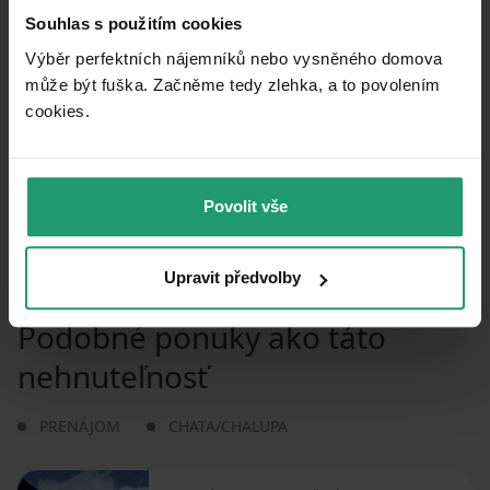
Športovisko
🚘
5 696 m
(11 min)
Souhlas s použitím cookies
Ihrisko
Výběr perfektních nájemníků nebo vysněného domova
🚘
5 700 m
(11 min)
může být fuška. Začněme tedy zlehka, a to povolením
cookies.​
Vzdialenosť k
:
Povolit vše
Upravit předvolby
Podobné ponuky ako táto
nehnuteľnosť
PRENÁJOM
CHATA/CHALUPA