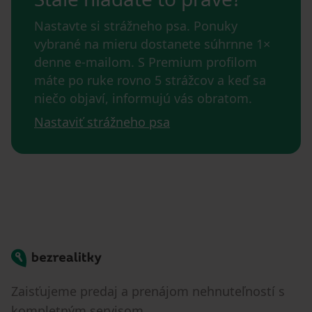
Nastavte si strážneho psa. Ponuky
vybrané na mieru dostanete súhrnne 1×
denne e-mailom. S Premium profilom
máte po ruke rovno 5 strážcov a keď sa
niečo objaví, informujú vás obratom.
Nastaviť strážneho psa
Bezrealitky
Zaisťujeme predaj a prenájom nehnuteľností s
kompletným servisom.