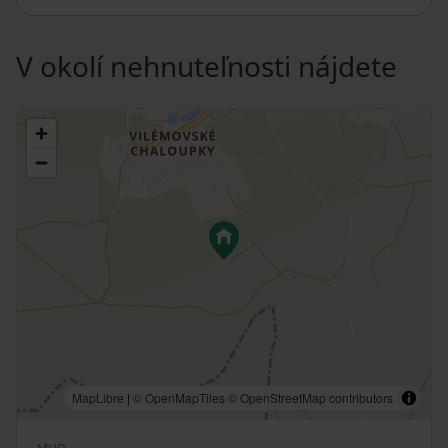
V okolí nehnuteľnosti nájdete
MapLibre
|
© OpenMapTiles
© OpenStreetMap contributors