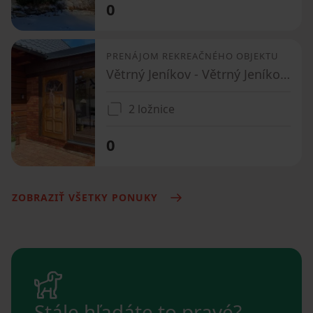
0
PRENÁJOM REKREAČNÉHO OBJEKTU
Větrný Jeníkov - Větrný Jeníkov, Kraj Vysočina
2 ložnice
0
ZOBRAZIŤ VŠETKY PONUKY
Stále hľadáte to pravé?