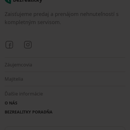
Zaisťujeme predaj a prenájom nehnuteľností s
kompletným servisom.
Bezrealitky na Facebooku
Bezrealitky na Instagrame
Záujemcovia
Majitelia
Ďalšie informácie
O NÁS
BEZREALITKY PORADŇA