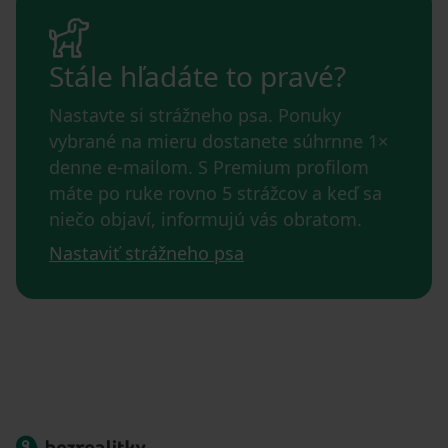
Stále hľadáte to pravé?
Nastavte si strážneho psa. Ponuky
vybrané na mieru dostanete súhrnne 1×
denne e-mailom. S Premium profilom
máte po ruke rovno 5 strážcov a keď sa
niečo objaví, informujú vás obratom.
Nastaviť strážneho psa
Bezrealitky