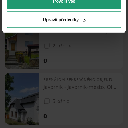
Povolit vše
PRENÁJOM
CHATA/CHALUPA
Upravit předvolby
PRENÁJOM REKREAČNÉHO OBJEKTU
Mikulovice - Mikulovice u Jeseníka, Olomoucký kraj
2 ložnice
0
PRENÁJOM REKREAČNÉHO OBJEKTU
Javorník - Javorník-město, Olomoucký kraj
5 ložnic
0