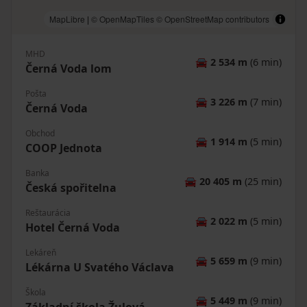
MapLibre
|
© OpenMapTiles
© OpenStreetMap contributors
MHD
🚘
2 534 m
(6 min)
Černá Voda lom
Pošta
🚘
3 226 m
(7 min)
Černá Voda
Obchod
🚘
1 914 m
(5 min)
COOP Jednota
Banka
🚘
20 405 m
(25 min)
Česká spořitelna
Reštaurácia
🚘
2 022 m
(5 min)
Hotel Černá Voda
Lekáreň
🚘
5 659 m
(9 min)
Lékárna U Svatého Václava
Škola
🚘
5 449 m
(9 min)
Základní škola Žulová