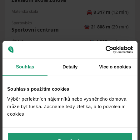
Materská škola
🚘
8 317 m
(12 min)
Športovisko
🚘
21 808 m
(29 min)
Sportovní centrum
Ihrisko
🚘
4 325 m
(8 min)
Vzdialenosť k
:
Souhlas
Detaily
Více o cookies
Souhlas s použitím cookies
Výběr perfektních nájemníků nebo vysněného domova
může být fuška. Začněme tedy zlehka, a to povolením
cookies.​
Podobné ponuky ako táto
nehnuteľnosť