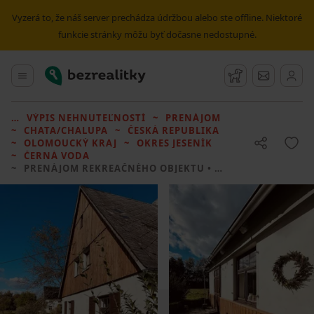
Vyzerá to, že náš server prechádza údržbou alebo ste offline. Niektoré
funkcie stránky môžu byť dočasne nedostupné.
Bezrealitky
Hlavné menu
Strážny pes
Správy
VÝPIS NEHNUTEĽNOSTÍ
PRENÁJOM
CHATA/CHALUPA
ČESKÁ REPUBLIKA
OLOMOUCKÝ KRAJ
OKRES JESENÍK
ČERNÁ VODA
PRENÁJOM REKREAČNÉHO OBJEKTU
• 4 LOŽNICE BEZ REALITKY