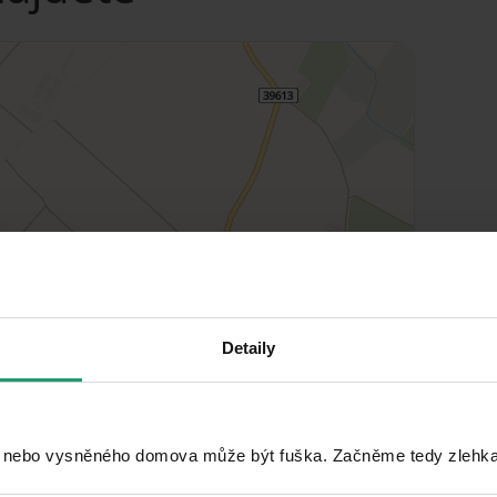
Detaily
 nebo vysněného domova může být fuška. Začněme tedy zlehka, 
MapLibre
|
© OpenMapTiles
© OpenStreetMap contributors