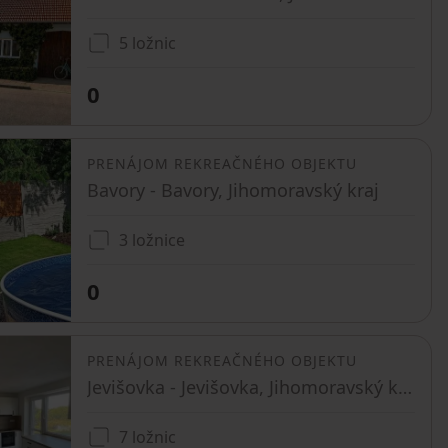
5 ložnic
0
PRENÁJOM REKREAČNÉHO OBJEKTU
Bavory - Bavory, Jihomoravský kraj
3 ložnice
0
PRENÁJOM REKREAČNÉHO OBJEKTU
Jevišovka - Jevišovka, Jihomoravský kraj
7 ložnic