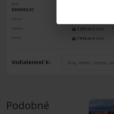
MHD
P
🚘
1 079 m
(3 min)
DRNHOLEC
Obchod
R
🚘
1 256 m
(3 min)
Lekáreň
Š
🚘
1 291 m
(3 min)
Ihrisko
🚘
7 012 m
(8 min)
Vzdialenosť k
:
Podobné