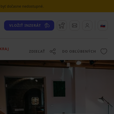
u byť dočasne nedostupné.
Strážny pes
Správy
🇸🇰
VLOŽIŤ INZERÁT
KRAJ
ZDIEĽAŤ
DO OBĽÚBENÝCH