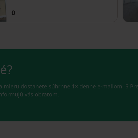
0
vé?
na mieru dostanete súhrnne 1× denne e-mailom. S P
 informujú vás obratom.