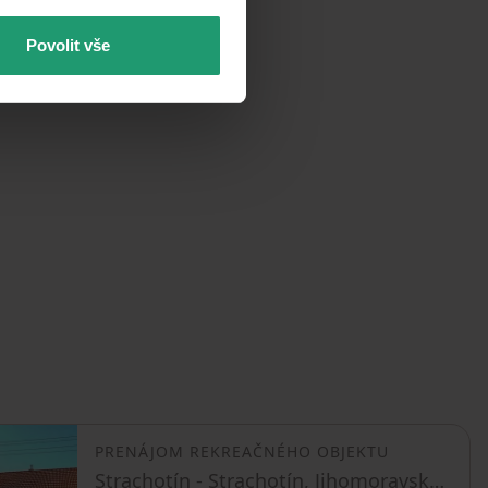
Povolit vše
PRENÁJOM REKREAČNÉHO OBJEKTU
Strachotín - Strachotín, Jihomoravský kraj