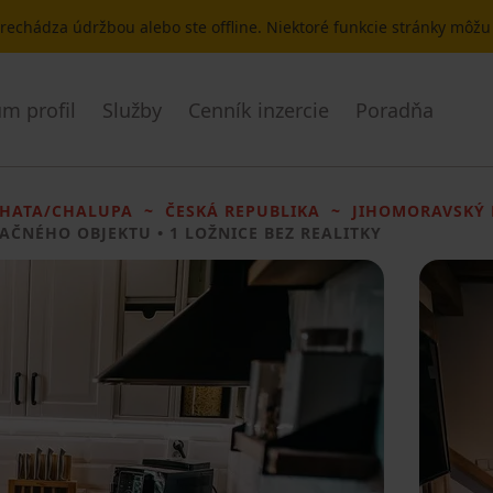
 prechádza údržbou alebo ste offline. Niektoré funkcie stránky môž
m profil
Služby
Cenník inzercie
Poradňa
HATA/CHALUPA
ČESKÁ REPUBLIKA
JIHOMORAVSKÝ 
AČNÉHO OBJEKTU
• 1 LOŽNICE BEZ REALITKY