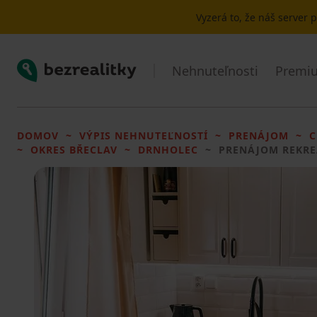
Vyzerá to, že náš server
Bezrealitky
Nehnuteľnosti
Premiu
DOMOV
VÝPIS NEHNUTEĽNOSTÍ
PRENÁJOM
C
OKRES BŘECLAV
DRNHOLEC
PRENÁJOM REKRE