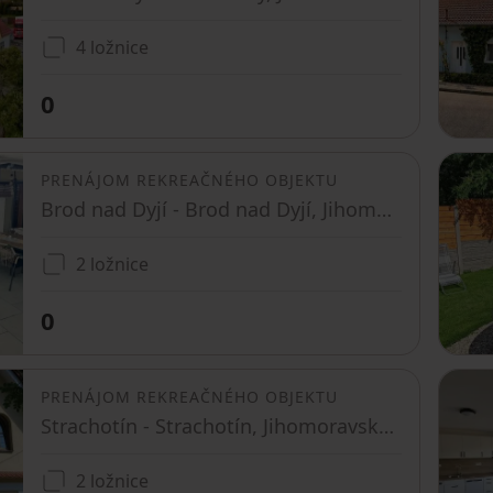
4 ložnice
0
PRENÁJOM REKREAČNÉHO OBJEKTU
Brod nad Dyjí - Brod nad Dyjí, Jihomoravský kraj
2 ložnice
0
PRENÁJOM REKREAČNÉHO OBJEKTU
Strachotín - Strachotín, Jihomoravský kraj
2 ložnice