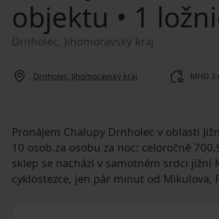
objektu
• 1 ložni
Drnholec, Jihomoravský kraj
Drnholec, Jihomoravský kraj
MHD 3 
Pronájem Chalupy Drnholec v oblasti Jižn
10 osob.za osobu za noc: celoročně 700.
sklep se nachází v samotném srdci jižní
cyklostezce, jen pár minut od Mikulova,