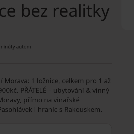
ce bez realitky
minúty autom
í Morava: 1 ložnice, celkem pro 1 až
900kč. PŘÁTELÉ – ubytování & vinný
 Moravy, přímo na vinařské
 Pasohlávek i hranic s Rakouskem.