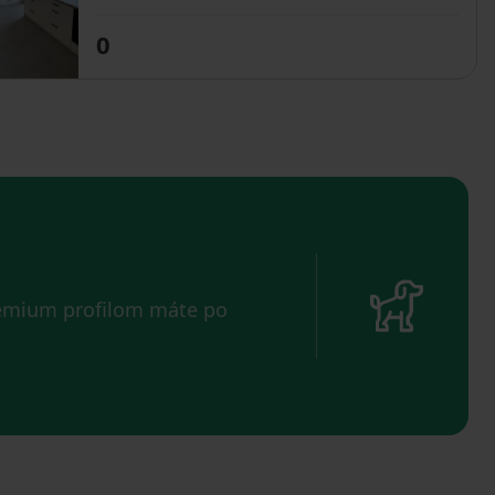
0
remium profilom máte po