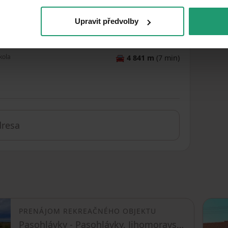
ošta
🚘
1 165 m
(3 min)
Drnholec
Upravit předvolby
eštaurácia
🚘
1 135 m
(2 min)
kola
🚘
4 841 m
(7 min)
PRENÁJOM REKREAČNÉHO OBJEKTU
Pasohlávky - Pasohlávky, Jihomoravský kraj