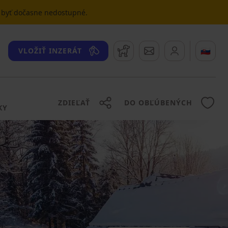
u byť dočasne nedostupné.
Strážny pes
Správy
🇸🇰
VLOŽIŤ INZERÁT
ZDIEĽAŤ
DO OBĽÚBENÝCH
KY