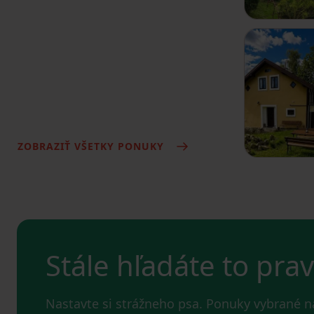
ZOBRAZIŤ VŠETKY PONUKY
Stále hľadáte to pra
Nastavte si strážneho psa. Ponuky vybrané 