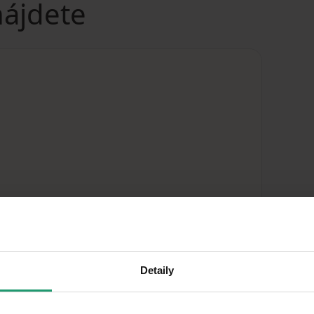
nájdete
Detaily
MapLibre
|
© OpenMapTiles
© OpenStreetMap contributors