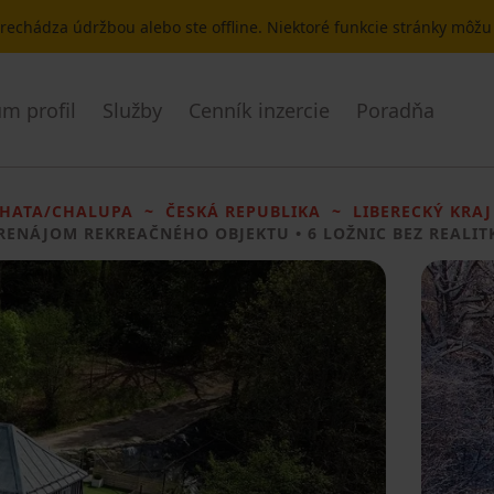
 prechádza údržbou alebo ste offline. Niektoré funkcie stránky môž
m profil
Služby
Cenník inzercie
Poradňa
HATA/CHALUPA
ČESKÁ REPUBLIKA
LIBERECKÝ KRAJ
RENÁJOM REKREAČNÉHO OBJEKTU
• 6 LOŽNIC BEZ REALIT