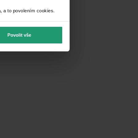
a to povolením cookies.​
Povolit vše