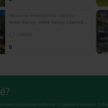
PRENÁJOM REKREAČNÉHO OBJEKTU
Velké Hamry - Velké Hamry, Liberecký kraj
2 ložnice
0
vé?
na mieru dostanete súhrnne 1× denne e-mailom. S P