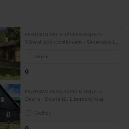
PRENÁJOM REKREAČNÉHO OBJEKTU
Mírová pod Kozákovem - Sekerkovy Loučky, Liberecký kraj
6 ložnic
0
PRENÁJOM REKREAČNÉHO OBJEKTU
Desná - Desná III, Liberecký kraj
5 ložnic
0