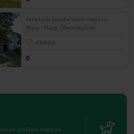
PRENÁJOM REKREAČNÉHO OBJEKTU
Plavy - Plavy, Liberecký kraj
4 ložnice
0
remium profilom máte po