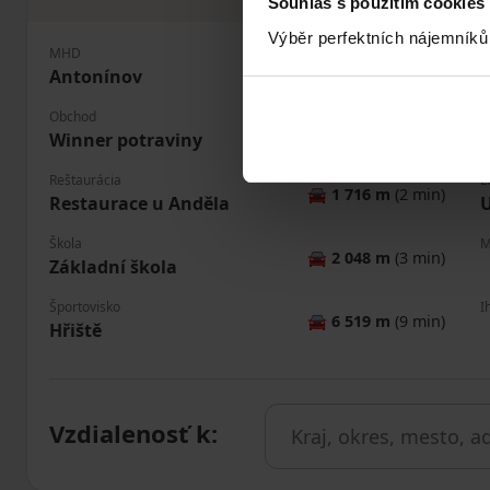
Souhlas s použitím cookies
Výběr perfektních nájemníků
MHD
P
🚶
512 m
(6 min)
Antonínov
J
Obchod
B
🚘
1 862 m
(3 min)
Winner potraviny
Č
Reštaurácia
L
🚘
1 716 m
(2 min)
Restaurace u Anděla
U
Škola
M
🚘
2 048 m
(3 min)
Základní škola
Športovisko
I
🚘
6 519 m
(9 min)
Hřiště
Vzdialenosť k
: