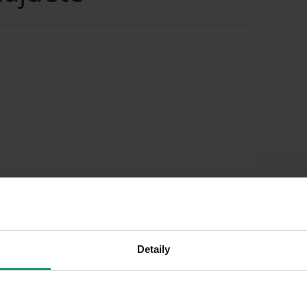
Detaily
MapLibre
|
© OpenMapTiles
© OpenStreetMap contributors