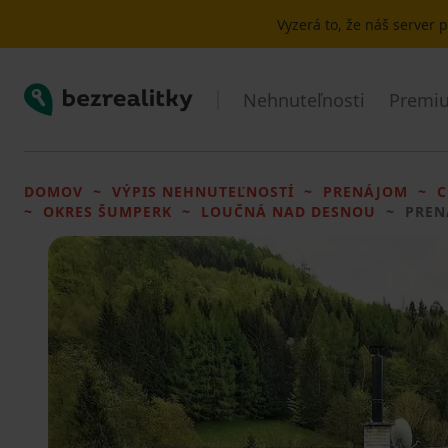
Vyzerá to, že náš server
Bezrealitky
Nehnuteľnosti
Premiu
DOMOV
VÝPIS NEHNUTEĽNOSTÍ
PRENÁJOM
C
OKRES ŠUMPERK
LOUČNÁ NAD DESNOU
PREN