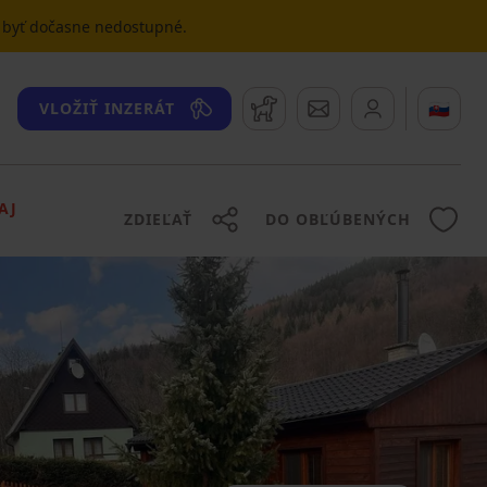
u byť dočasne nedostupné.
Strážny pes
Správy
🇸🇰
VLOŽIŤ INZERÁT
AJ
ZDIEĽAŤ
DO OBĽÚBENÝCH