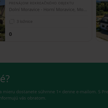
PRENÁJOM REKREAČNÉHO OBJEKTU
Dolní Moravice - Horní Moravice, Moravskoslezský kraj
3 ložnice
0
vé?
na mieru dostanete súhrnne 1× denne e-mailom. S P
 informujú vás obratom.