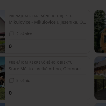
PRENÁJOM REKREAČNÉHO OBJEKTU
Mikulovice - Mikulovice u Jeseníka, Olomoucký kraj
2 ložnice
0
PRENÁJOM REKREAČNÉHO OBJEKTU
Staré Město - Velké Vrbno, Olomoucký kraj
5 ložnic
0