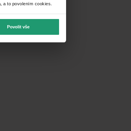
a to povolením cookies.​
Povolit vše