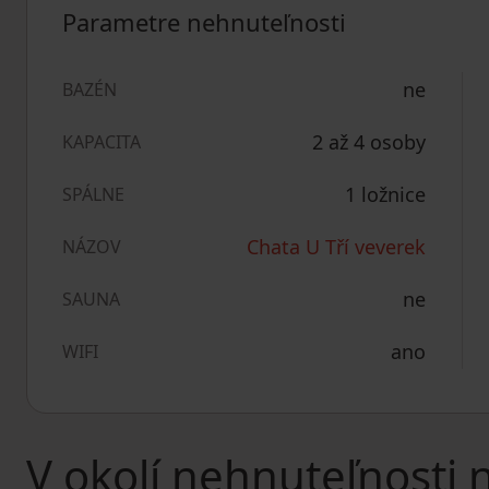
Parametre nehnuteľnosti
ne
BAZÉN
2 až 4 osoby
KAPACITA
1 ložnice
SPÁLNE
Chata U Tří veverek
NÁZOV
ne
SAUNA
ano
WIFI
V okolí nehnuteľnosti 