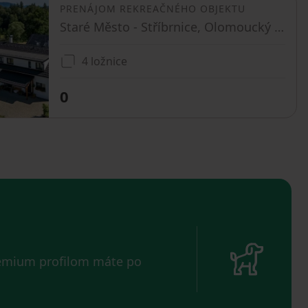
PRENÁJOM REKREAČNÉHO OBJEKTU
Staré Město - Stříbrnice, Olomoucký kraj
4 ložnice
0
remium profilom máte po