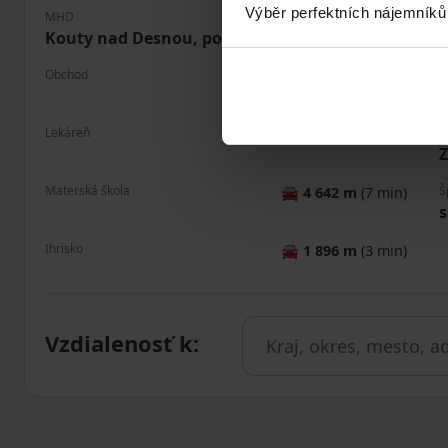
Výběr perfektních nájemníků
MHD
P
🚶
790 m
(9 min)
Kouty nad Desnou, pošta
Obchod
R
🚘
4 425 m
(7 min)
Lekáreň
Š
🚘
4 646 m
(7 min)
Materská škola
Š
🚘
4 642 m
(7 min)
s
Ihrisko
🚘
1 896 m
(3 min)
Vzdialenosť k
: