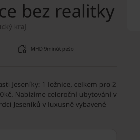
ce bez realitky
cký kraj
MHD 9minút pešo
ti Jeseníky: 1 ložnice, celkem pro 2
90kč. Nabízíme celoroční ubytování v
rdci Jeseníků v luxusně vybavené