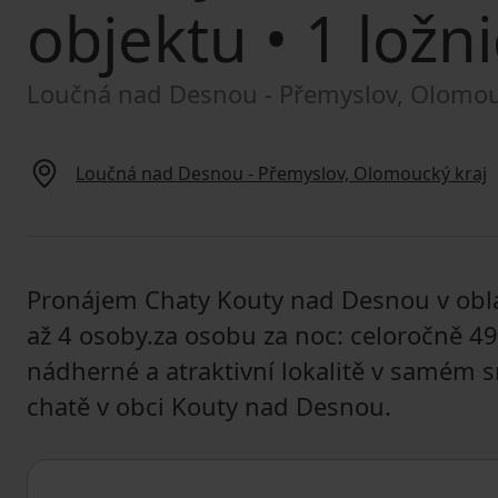
objektu
• 1 ložni
Loučná nad Desnou - Přemyslov, Olomou
Loučná nad Desnou - Přemyslov, Olomoucký kraj
Pronájem Chaty Kouty nad Desnou v oblas
až 4 osoby.za osobu za noc: celoročně 4
nádherné a atraktivní lokalitě v samém s
chatě v obci Kouty nad Desnou.