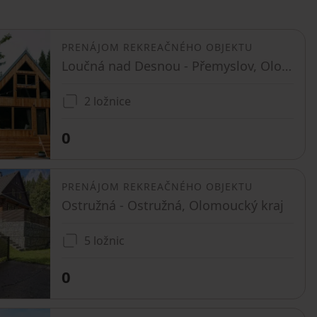
PRENÁJOM REKREAČNÉHO OBJEKTU
Loučná nad Desnou - Přemyslov, Olomoucký kraj
2 ložnice
0
PRENÁJOM REKREAČNÉHO OBJEKTU
Ostružná - Ostružná, Olomoucký kraj
5 ložnic
0