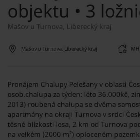
objektu
• 3 ložni
Mašov u Turnova, Liberecký kraj
Mašov u Turnova, Liberecký kraj
MHD
Pronájem Chalupy Pelešany v oblasti Česk
osob.chalupa za týden: léto 36.000kč, zi
2013) roubená chalupa se dvěma samos
apartmány na okraji Turnova v srdci Česk
těsné blízkosti lesa, 2 km od Turnova p
na velkém (2000 m²) oploceném pozemku 