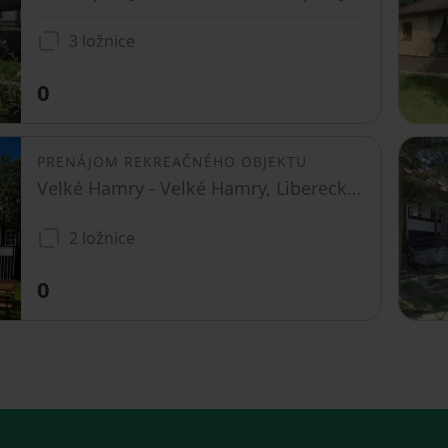
3 ložnice
0
PRENÁJOM REKREAČNÉHO OBJEKTU
Velké Hamry - Velké Hamry, Liberecký kraj
2 ložnice
0