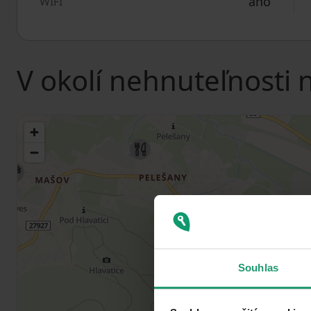
ano
WIFI
V okolí nehnuteľnosti 
Souhlas