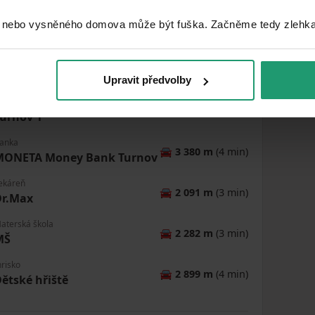
 nebo vysněného domova může být fuška. Začněme tedy zlehka, 
MapLibre
|
© OpenMapTiles
© OpenStreetMap contributors
Upravit předvolby
ošta
🚘
3 433 m
(4 min)
urnov 1
anka
🚘
3 380 m
(4 min)
MONETA Money Bank Turnov
ekáreň
🚘
2 091 m
(3 min)
Dr.Max
aterská škola
🚘
2 282 m
(3 min)
MŠ
hrisko
🚘
2 899 m
(4 min)
ětské hřiště