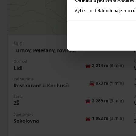
Souhlas s použitím cookies
Výběr perfektních nájemníků
MHD
P
🚶
162 m
(2 min)
Turnov, Pelešany, rovinka
T
Obchod
B
🚘
2 214 m
(3 min)
Lidl
Reštaurácia
L
🚘
873 m
(1 min)
Restaurant u Koubusů
Škola
M
🚘
2 289 m
(3 min)
ZŠ
Športovisko
I
🚘
1 992 m
(3 min)
Sokolovna
D