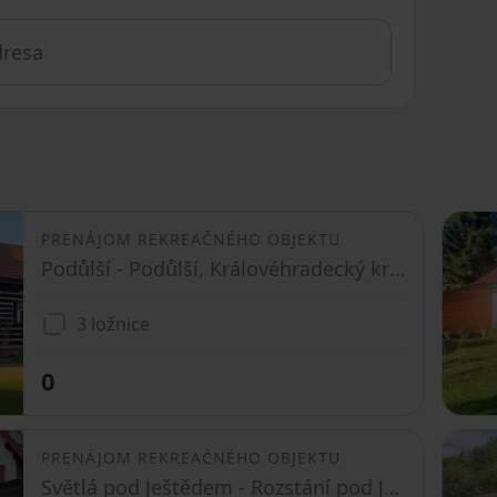
PRENÁJOM REKREAČNÉHO OBJEKTU
Podůlší - Podůlší, Královéhradecký kraj
3 ložnice
0
PRENÁJOM REKREAČNÉHO OBJEKTU
Světlá pod Ještědem - Rozstání pod Ještědem, Liberecký kraj