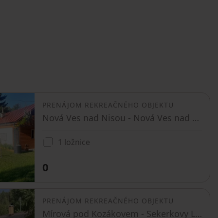
PRENÁJOM REKREAČNÉHO OBJEKTU
Nová Ves nad Nisou - Nová Ves nad Nisou, Liberecký kraj
1 ložnice
0
PRENÁJOM REKREAČNÉHO OBJEKTU
Mírová pod Kozákovem - Sekerkovy Loučky, Liberecký kraj