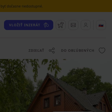
u byť dočasne nedostupné.
Strážny pes
Správy
🇸🇰
VLOŽIŤ INZERÁT
ZDIEĽAŤ
DO OBĽÚBENÝCH