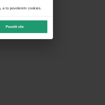
a to povolením cookies.​
Povolit vše