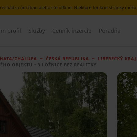
 prechádza údržbou alebo ste offline. Niektoré funkcie stránky môž
m profil
Služby
Cenník inzercie
Poradňa
HATA/CHALUPA
ČESKÁ REPUBLIKA
LIBERECKÝ KRAJ
ÉHO OBJEKTU
• 3 LOŽNICE BEZ REALITKY