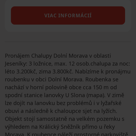
VIAC INFORMÁCIÍ
Pronájem Chalupy Dolní Morava v oblasti
Jeseníky: 3 ložnice, max. 12 osob.chalupa za noc:
léto 3.200kč, zima 3.800kč. Nabízíme k pronájmu
roubenku v obci Dolní Morava. Roubenka se
nachází v horní polovině obce cca 150 m od
spodní stanice lanovky U Slona (mapa). V zimě
lze dojít na lanovku bez problémů i v lyžařské
obuvi a následně k chaloupce sjet na lyžích.
Objekt stojí samostatně na velkém pozemku s
výhledem na Králický Sněžník přímo u řeky
Morava. K roubence náleží prostorné parkoviště,