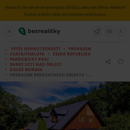
Vyzerá to, že náš server prechádza údržbou alebo ste offline. Niektoré
funkcie stránky môžu byť dočasne nedostupné.
Bezrealitky
Hlavné menu
Strážny pes
Správy
VÝPIS NEHNUTEĽNOSTÍ
PRENÁJOM
CHATA/CHALUPA
ČESKÁ REPUBLIKA
PARDUBICKÝ KRAJ
OKRES ÚSTÍ NAD ORLICÍ
DOLNÍ MORAVA
PRENÁJOM REKREAČNÉHO OBJEKTU
• 3 LOŽNICE BEZ REALITKY