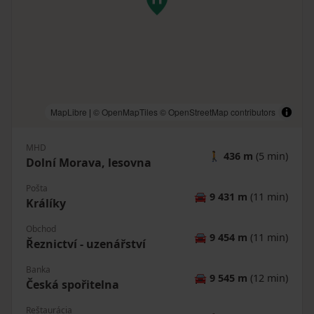
MapLibre
|
© OpenMapTiles
© OpenStreetMap contributors
MHD
🚶
436 m
(5 min)
Dolní Morava, lesovna
Pošta
🚘
9 431 m
(11 min)
Králíky
Obchod
🚘
9 454 m
(11 min)
Řeznictví - uzenářství
Banka
🚘
9 545 m
(12 min)
Česká spořitelna
Reštaurácia