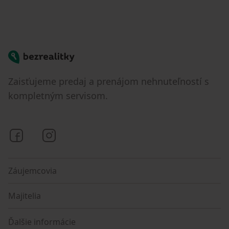
Bezrealitky
Zaisťujeme predaj a prenájom nehnuteľností s
kompletným servisom.
Bezrealitky na Facebooku
Bezrealitky na Instagrame
Záujemcovia
Majitelia
Ďalšie informácie