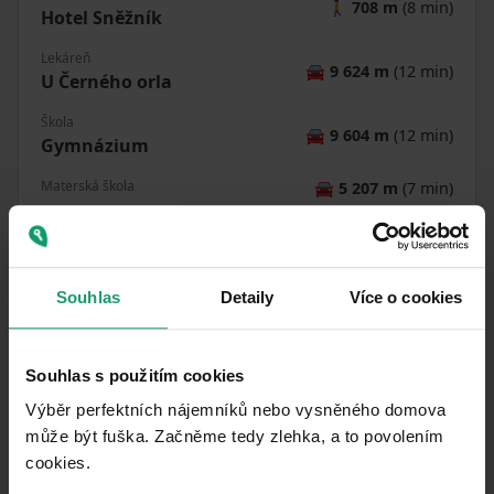
🚶
708 m
(8 min)
Hotel Sněžník
Lekáreň
🚘
9 624 m
(12 min)
U Černého orla
Škola
🚘
9 604 m
(12 min)
Gymnázium
Materská škola
🚘
5 207 m
(7 min)
Športovisko
🚘
9 893 m
(12 min)
Ihrisko
🚘
2 119 m
(6 min)
Souhlas
Detaily
Více o cookies
Vzdialenosť k
:
Souhlas s použitím cookies
Výběr perfektních nájemníků nebo vysněného domova
může být fuška. Začněme tedy zlehka, a to povolením
cookies.​