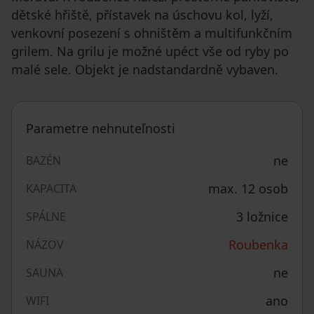
dětské hřiště, přístavek na úschovu kol, lyží,
venkovní posezení s ohništěm a multifunkčním
grilem. Na grilu je možné upéct vše od ryby po
malé sele. Objekt je nadstandardně vybaven.
Parametre nehnuteľnosti
ne
BAZÉN
max. 12 osob
KAPACITA
3 ložnice
SPÁLNE
Roubenka
NÁZOV
ne
SAUNA
ano
WIFI