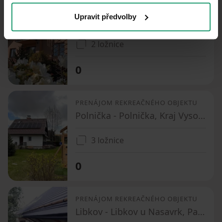
PRENÁJOM REKREAČNÉHO OBJEKTU
Upravit předvolby
Nové Dvory - Nové Dvory u Velké Losenice, Kraj Vysočina
2 ložnice
0
PRENÁJOM REKREAČNÉHO OBJEKTU
Polnička - Polnička, Kraj Vysočina
3 ložnice
0
PRENÁJOM REKREAČNÉHO OBJEKTU
Libkov - Libkov u Nasavrk, Pardubický kraj