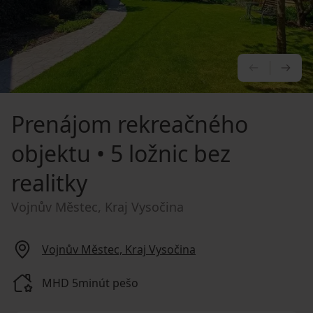
PREDCHÁ
NA
Prenájom rekreačného
objektu
• 5 ložnic bez
realitky
Vojnův Městec, Kraj Vysočina
Vojnův Městec, Kraj Vysočina
MHD 5minút pešo