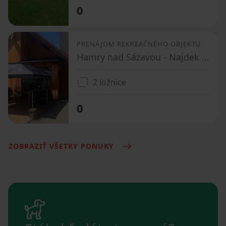
0
PRENÁJOM REKREAČNÉHO OBJEKTU
Hamry nad Sázavou - Najdek na Moravě, Kraj Vysočina
2 ložnice
0
ZOBRAZIŤ VŠETKY PONUKY