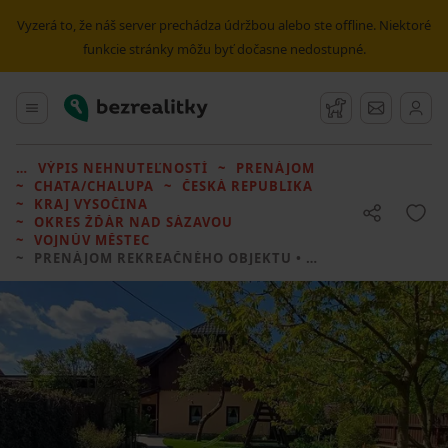
Vyzerá to, že náš server prechádza údržbou alebo ste offline. Niektoré
funkcie stránky môžu byť dočasne nedostupné.
Bezrealitky
Hlavné menu
Strážny pes
Správy
VÝPIS NEHNUTEĽNOSTÍ
PRENÁJOM
CHATA/CHALUPA
ČESKÁ REPUBLIKA
KRAJ VYSOČINA
OKRES ŽĎÁR NAD SÁZAVOU
VOJNŮV MĚSTEC
PRENÁJOM REKREAČNÉHO OBJEKTU
• 5 LOŽNIC BEZ REALITKY