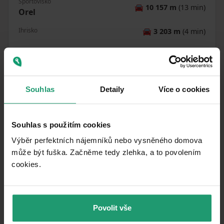
Športovisko
🚘
10 157 m
(13 min)
Orel
Ihrisko
🚘
3 203 m
(4 min)
Vzdialenosť k
:
Souhlas
Detaily
Více o cookies
Souhlas s použitím cookies
Výběr perfektních nájemníků nebo vysněného domova
Podobné ponuky ako táto
může být fuška. Začněme tedy zlehka, a to povolením
cookies.​
nehnuteľnosť
PRENÁJOM
CHATA/CHALUPA
Povolit vše