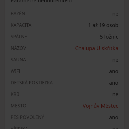
Parametre nehnuteľnosti
ne
BAZÉN
1 až 19 osob
KAPACITA
5 ložnic
SPÁLNE
Chalupa U skřítka
NÁZOV
ne
SAUNA
ano
WIFI
ano
DETSKÁ POSTIEĽKA
ne
KRB
Vojnův Městec
MESTO
ano
PES POVOLENÝ
ne
VÍRIVKA