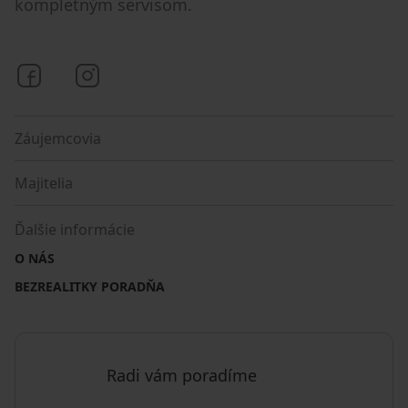
kompletným servisom.
Bezrealitky na Facebooku
Bezrealitky na Instagrame
Záujemcovia
Majitelia
Ďalšie informácie
O NÁS
BEZREALITKY PORADŇA
Radi vám poradíme