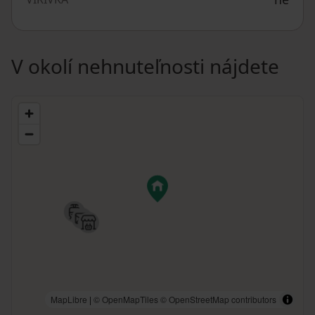
V okolí nehnuteľnosti nájdete
MapLibre
|
© OpenMapTiles
© OpenStreetMap contributors