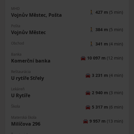
MHD
🚶
427 m
(5 min)
Vojnův Městec, Pošta
Pošta
🚶
384 m
(5 min)
Vojnův Městec
Obchod
🚶
341 m
(4 min)
Banka
🚘
10 097 m
(12 min)
Komerční banka
Reštaurácia
🚘
3 231 m
(4 min)
U rytíře Střely
Lekáreň
🚘
2 940 m
(3 min)
U Rytíře
Škola
🚘
5 317 m
(6 min)
Materská škola
🚘
9 957 m
(13 min)
Milíčova 296