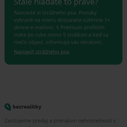
Stále hľadáte to pravé?
Nastavte si strážneho psa. Ponuky
vybrané na mieru dostanete súhrnne 1×
denne e-mailom. S Premium profilom
máte po ruke rovno 5 strážcov a keď sa
niečo objaví, informujú vás obratom.
Nastaviť strážneho psa
Bezrealitky
Zaisťujeme predaj a prenájom nehnuteľností s