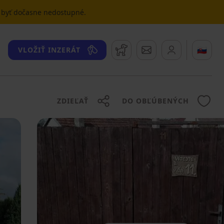
u byť dočasne nedostupné.
Strážny pes
Správy
🇸🇰
VLOŽIŤ INZERÁT
ZDIEĽAŤ
DO OBĽÚBENÝCH