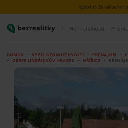
Vyzerá to, že náš server
Bezrealitky
Nehnuteľnosti
Premiu
DOMOV
VÝPIS NEHNUTEĽNOSTÍ
PRENÁJOM
C
OKRES JINDŘICHŮV HRADEC
HŘÍŠICE
PRENÁJ