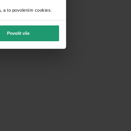
a to povolením cookies.​
Povolit vše