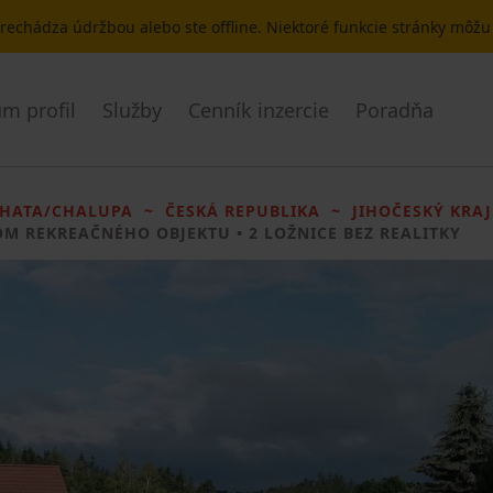
 prechádza údržbou alebo ste offline. Niektoré funkcie stránky môž
m profil
Služby
Cenník inzercie
Poradňa
HATA/CHALUPA
ČESKÁ REPUBLIKA
JIHOČESKÝ KRAJ
OM REKREAČNÉHO OBJEKTU
• 2 LOŽNICE BEZ REALITKY