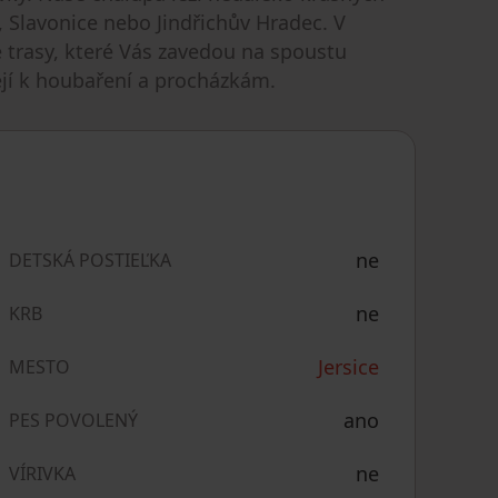
, Slavonice nebo Jindřichův Hradec. V
ké trasy, které Vás zavedou na spoustu
zejí k houbaření a procházkám.
ne
DETSKÁ POSTIEĽKA
ne
KRB
Jersice
MESTO
ano
PES POVOLENÝ
ne
VÍRIVKA