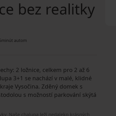
ce bez realitky
5minút autom
Čechy: 2 ložnice, celkem pro 2 až 6
lupa 3+1 se nachází v malé, klidné
a kraje Vysočina. Zděný domek s
todolou s možností parkování skýtá
ovky. Naše chalupa leží nedaleko krásných