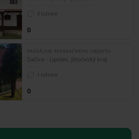
3 ložnice
0
PRENÁJOM REKREAČNÉHO OBJEKTU
Dačice - Lipolec, Jihočeský kraj
1 ložnice
0