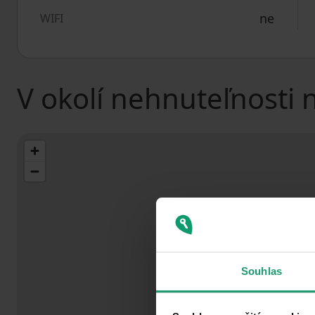
ne
WIFI
V okolí nehnuteľnosti 
Souhlas