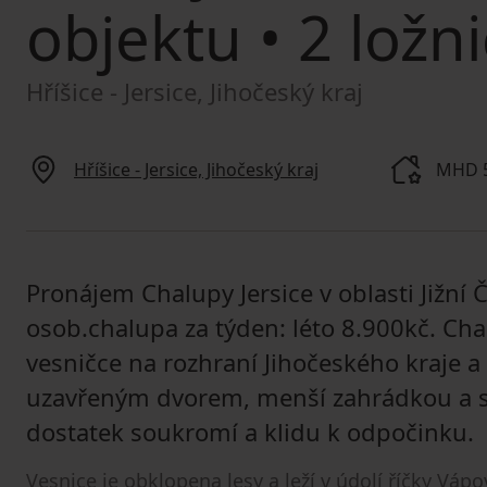
objektu
• 2 ložni
Hříšice - Jersice, Jihočeský kraj
Hříšice - Jersice, Jihočeský kraj
MHD 
Pronájem Chalupy Jersice v oblasti Jižní 
osob.chalupa za týden: léto 8.900kč. Cha
vesničce na rozhraní Jihočeského kraje 
uzavřeným dvorem, menší zahrádkou a s
dostatek soukromí a klidu k odpočinku.
Vesnice je obklopena lesy a leží v údolí říčky Váp