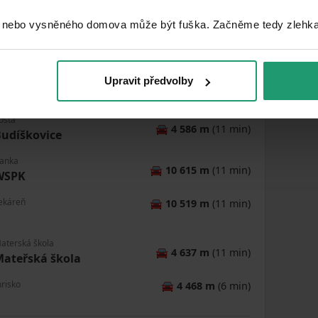
 nebo vysněného domova může být fuška. Začněme tedy zlehka, 
Upravit předvolby
MapLibre
ošta
🚘
4 586 m
(11 min)
udíškovice
anka
🚘
10 615 m
(11 min)
WSPK
ekáreň
🚘
10 519 m
(11 min)
aterská škola
🚘
4 637 m
(11 min)
ateřská škola
hrisko
🚘
4 468 m
(6 min)