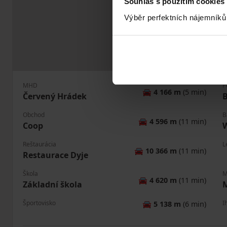
Souhlas s použitím cookies
Výběr perfektních nájemníků
MHD
P
🚘
4 166 m
(5 min)
Červený Hrádek
B
Obchod
B
🚘
4 596 m
(11 min)
Coop
Reštaurácia
L
🚘
10 366 m
(11 min)
Restaurace Dyje
Škola
M
🚘
4 620 m
(11 min)
Základní škola
M
Športovisko
I
🚘
5 138 m
(6 min)