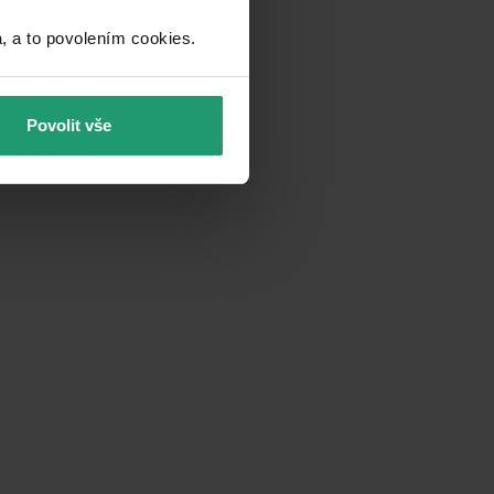
a to povolením cookies.​
Povolit vše