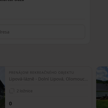
PRENÁJOM REKREAČNÉHO OBJEKTU
Lipová-lázně - Dolní Lipová, Olomoucký kraj
2 ložnice
0