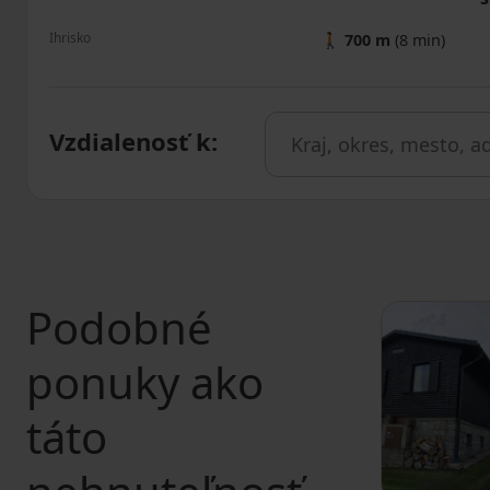
Ihrisko
🚶
700 m
(8 min)
Vzdialenosť k
:
Podobné
ponuky ako
táto