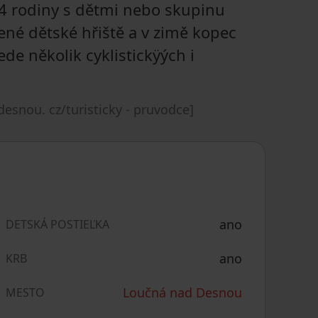
 4 rodiny s dětmi nebo skupinu
vené dětské hřiště a v zimě kopec
de několik cyklistickÿých i
 desnou. cz/turisticky - pruvodce]
ano
DETSKÁ POSTIEĽKA
ano
KRB
Loučná nad Desnou
MESTO