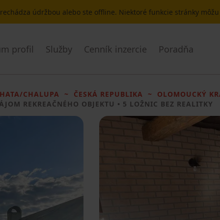
 prechádza údržbou alebo ste offline. Niektoré funkcie stránky môž
m profil
Služby
Cenník inzercie
Poradňa
HATA/CHALUPA
ČESKÁ REPUBLIKA
OLOMOUCKÝ KR
ÁJOM REKREAČNÉHO OBJEKTU
• 5 LOŽNIC BEZ REALITKY