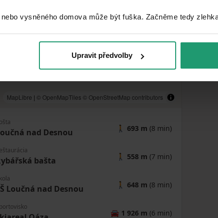
 nebo vysněného domova může být fuška. Začněme tedy zlehka, 
Upravit předvolby
MapLibre
|
© OpenMapTiles
© OpenStreetMap contributors
ošta
🚶
693 m
(8 min)
Loučná nad Desnou
eštaurácia
🚶
558 m
(7 min)
ybářská bašta
kola
🚶
648 m
(8 min)
ZŠ Loučná nad Desnou
portovisko
🚘
1 926 m
(6 min)
kiareal Oáza