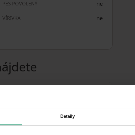
ne
PES POVOLENÝ
ne
VÍRIVKA
nájdete
Detaily