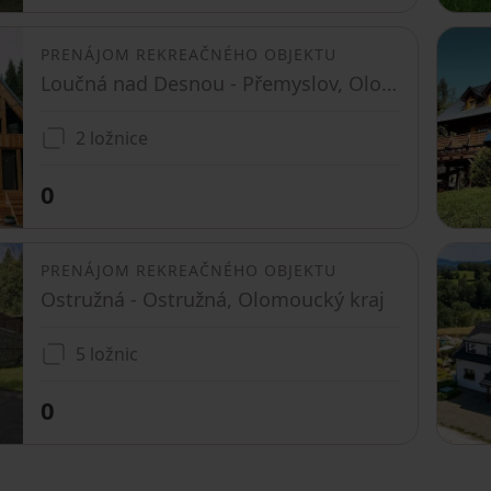
PRENÁJOM REKREAČNÉHO OBJEKTU
Loučná nad Desnou - Přemyslov, Olomoucký kraj
2 ložnice
0
PRENÁJOM REKREAČNÉHO OBJEKTU
Ostružná - Ostružná, Olomoucký kraj
5 ložnic
0