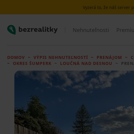
Vyzerá to, že náš server
Bezrealitky
Nehnuteľnosti
Premiu
DOMOV
VÝPIS NEHNUTEĽNOSTÍ
PRENÁJOM
C
OKRES ŠUMPERK
LOUČNÁ NAD DESNOU
PREN