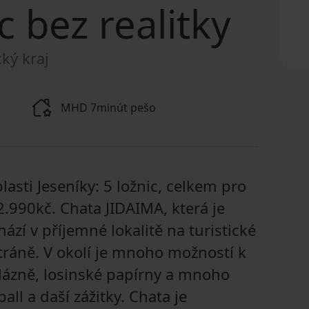
c bez realitky
ký kraj
MHD 7minút pešo
sti Jeseníky: 5 ložnic, celkem pro
2.990kč. Chata JIDAIMA, která je
í v příjemné lokalitě na turistické
tráně. V okolí je mnoho možností k
í lázně, losinské papírny a mnoho
all a daší zážitky. Chata je