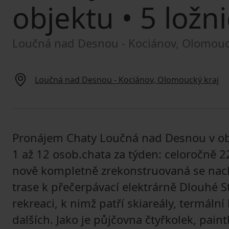
objektu
• 5 ložni
Loučná nad Desnou - Kociánov, Olomouc
Loučná nad Desnou - Kociánov, Olomoucký kraj
Pronájem Chaty Loučná nad Desnou v obla
1 až 12 osob.chata za týden: celoročně 2
nově kompletně zrekonstruovaná se nacház
trase k přečerpávací elektrárně Dlouhé S
rekreaci, k nimž patří skiareály, termáln
dalších. Jako je půjčovna čtyřkolek, paintb