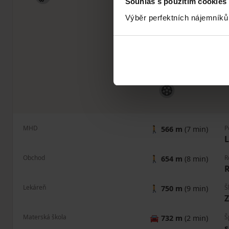
Souhlas s použitím cookies
Výběr perfektních nájemníků
MHD
P
🚶
566 m
(7 min)
Obchod
R
🚶
654 m
(8 min)
R
Lekáreň
Š
🚶
750 m
(9 min)
Materská škola
Š
🚘
732 m
(2 min)
s