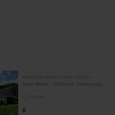
PRENÁJOM REKREAČNÉHO OBJEKTU
Staré Město - Stříbrnice, Olomoucký kraj
5 ložnic
0