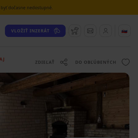
u byť dočasne nedostupné.
Strážny pes
Správy
🇸🇰
VLOŽIŤ INZERÁT
AJ
ZDIEĽAŤ
DO OBĽÚBENÝCH