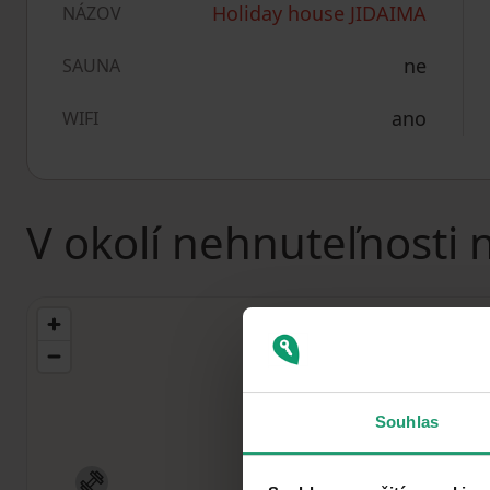
Holiday house JIDAIMA
NÁZOV
ne
SAUNA
ano
WIFI
V okolí nehnuteľnosti 
Souhlas