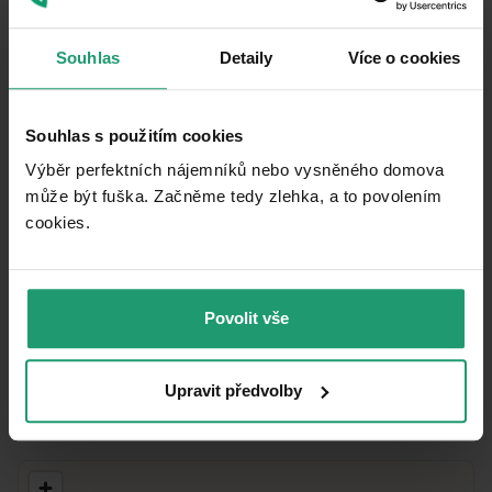
453339
ČÍSLO INZERÁTU
Souhlas
Detaily
Více o cookies
Tichá lokalita
UMIESTNENIE
2
180 CZK
/ m
CENA ZA JEDNOTKU
Souhlas s použitím cookies
Osobné
VLASTNÍCTVO
Výběr perfektních nájemníků nebo vysněného domova
10
m²
může být fuška. Začněme tedy zlehka, a to povolením
PLOCHA GARÁŽE
cookies.​
Čo táto nehnuteľnosť ponúka?
MHD 1 minúta pešo
Povolit vše
Upravit předvolby
V okolí nehnuteľnosti nájdete