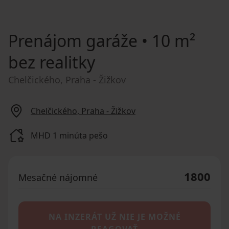
Prenájom garáže
• 10 m²
bez realitky
Chelčického, Praha - Žižkov
Chelčického, Praha - Žižkov
MHD 1 minúta pešo
1800
Mesačné nájomné
NA INZERÁT UŽ NIE JE MOŽNÉ
REAGOVAŤ