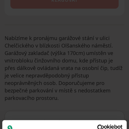
Nabízíme k pronájmu garážové stání v ulici
Chelčického v blízkosti Olšanského náměstí.
Garážový zakladač (výška 170cm) umístěn ve
vnitrobloku činžovního domu, kde přístup je
přes dálkově ovládaná vrata na osobní čip, tudíž
je velice nepravděpodobný přístup
neoprávněných osob. Doporučujeme pro
bezpečné parkování v místě s nedostatkem
parkovacího prostoru.
Parametre nehnuteľnosti