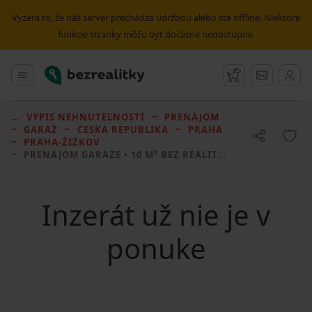
Vyzerá to, že náš server prechádza údržbou alebo ste offline. Niektoré
funkcie stránky môžu byť dočasne nedostupné.
Bezrealitky
Hlavné menu
Strážny pes
Správy
VÝPIS NEHNUTEĽNOSTÍ
PRENÁJOM
GARÁŽ
ČESKÁ REPUBLIKA
PRAHA
PRAHA-ŽIŽKOV
PRENÁJOM GARÁŽE
• 10 M² BEZ REALITKY
Inzerát už nie je v
ponuke