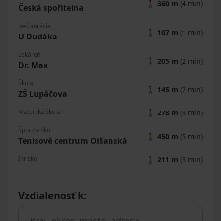
🚶
360 m
(4 min)
Česká spořitelna
Reštaurácia
🚶
107 m
(1 min)
U Dudáka
Lekáreň
🚶
205 m
(2 min)
Dr. Max
Škola
🚶
145 m
(2 min)
ZŠ Lupáčova
Materská škola
🚶
278 m
(3 min)
Športovisko
🚶
450 m
(5 min)
Tenisové centrum Olšanská
Ihrisko
🚶
211 m
(3 min)
Vzdialenosť k
: