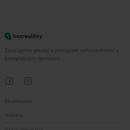
Bezrealitky
Zaisťujeme predaj a prenájom nehnuteľností s
kompletným servisom.
Bezrealitky na Facebooku
Bezrealitky na Instagrame
Záujemcovia
Majitelia