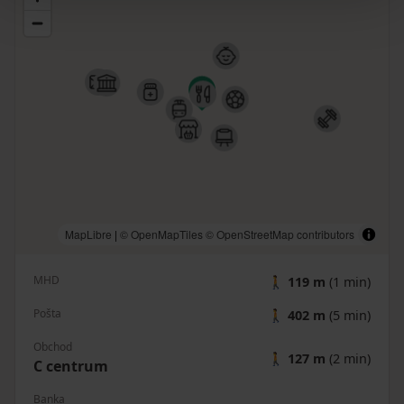
MapLibre
|
© OpenMapTiles
© OpenStreetMap contributors
MHD
🚶
119 m
(1 min)
Pošta
🚶
402 m
(5 min)
Obchod
🚶
127 m
(2 min)
C centrum
Banka