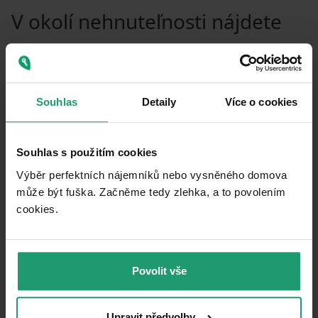
V okolí nehnuteľnosti nájdete
Souhlas
Detaily
Více o cookies
Souhlas s použitím cookies
Výběr perfektních nájemníků nebo vysněného domova
může být fuška. Začněme tedy zlehka, a to povolením
cookies.​
MapLibre
|
© OpenMapTiles
© OpenStreetMap contributors
Povolit vše
Upravit předvolby