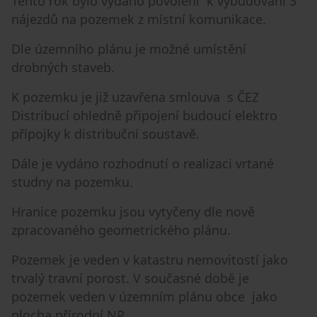
Tento rok bylo vydáno povolení k vybudování 3
nájezdů na pozemek z místní komunikace.
Dle územního plánu je možné umístění
drobných staveb.
K pozemku je již uzavřena smlouva s ČEZ
Distribucí ohledně připojení budoucí elektro
přípojky k distribuční soustavě.
Dále je vydáno rozhodnutí o realizaci vrtané
studny na pozemku.
Hranice pozemku jsou vytyčeny dle nově
zpracovaného geometrického plánu.
Pozemek je veden v katastru nemovitostí jako
trvalý travní porost. V současné době je
pozemek veden v územním plánu obce jako
plocha přírodní NP.