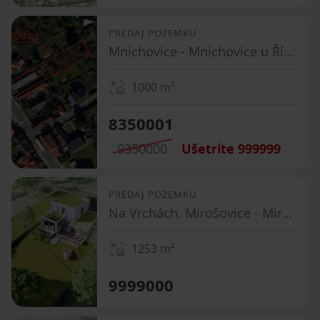
PREDAJ POZEMKU
Mnichovice - Mnichovice u Říčan, Středočeský kraj
1000
m²
8350001
9350000
Ušetríte
999999
PREDAJ POZEMKU
Na Vrchách, Mirošovice - Mirošovice u Říčan, Středočeský kraj
1253
m²
9999000