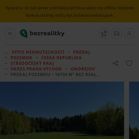
Vyzerá to, že náš server prechádza údržbou alebo ste offline. Niektoré
funkcie stránky môžu byť dočasne nedostupné.
Bezrealitky
Hlavné menu
Strážny pes
Správy
VÝPIS NEHNUTEĽNOSTÍ
PREDAJ
POZEMOK
ČESKÁ REPUBLIKA
STŘEDOČESKÝ KRAJ
OKRES PRAHA-VÝCHOD
ONDŘEJOV
PREDAJ POZEMKU
• 16750 M² BEZ REALITKY