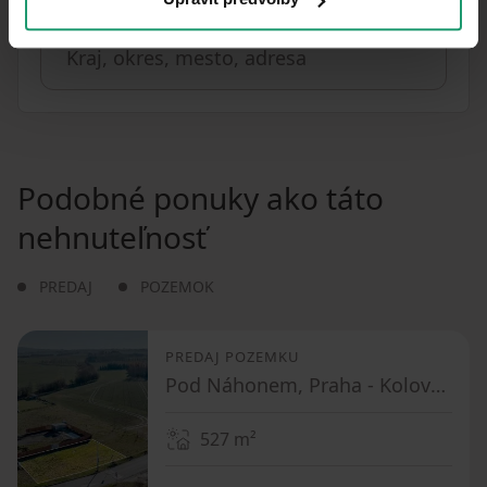
Vzdialenosť k
:
Podobné ponuky ako táto
nehnuteľnosť
PREDAJ
POZEMOK
PREDAJ POZEMKU
Pod Náhonem, Praha - Kolovraty
527
m²