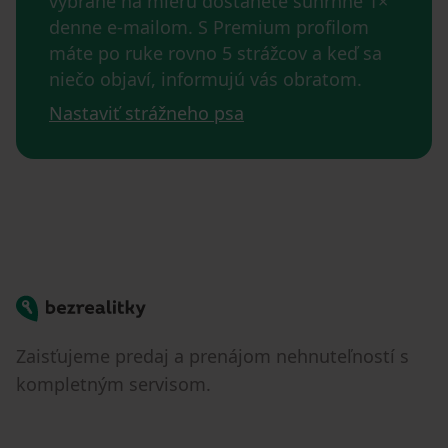
vybrané na mieru dostanete súhrnne 1×
denne e-mailom. S Premium profilom
máte po ruke rovno 5 strážcov a keď sa
niečo objaví, informujú vás obratom.
Nastaviť strážneho psa
Bezrealitky
Zaisťujeme predaj a prenájom nehnuteľností s
kompletným servisom.