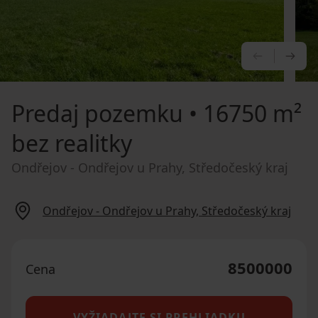
PREDCHÁ
NA
Predaj pozemku
• 16750 m²
bez realitky
Ondřejov - Ondřejov u Prahy, Středočeský kraj
Ondřejov - Ondřejov u Prahy, Středočeský kraj
8500000
Cena
VYŽIADAJTE SI PREHLIADKU