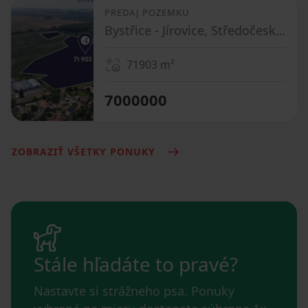
PREDAJ POZEMKU
Bystřice - Jírovice, Středočeský kraj
71903
m²
7000000
ZOBRAZIŤ VŠETKY PONUKY
Stále hľadáte to pravé?
Nastavte si strážneho psa. Ponuky