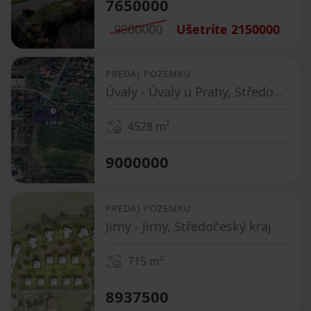
7650000
9800000
Ušetríte
2150000
PREDAJ POZEMKU
Úvaly - Úvaly u Prahy, Středočeský kraj
4528
m²
9000000
PREDAJ POZEMKU
Jirny - Jirny, Středočeský kraj
715
m²
8937500