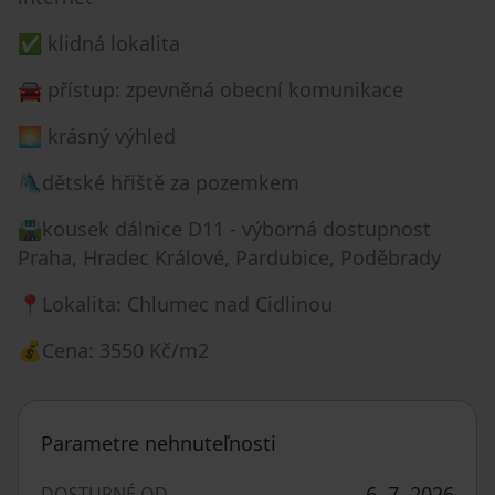
✅ klidná lokalita
🚘 přístup: zpevněná obecní komunikace
🌅 krásný výhled
🛝dětské hřiště za pozemkem
🛣️kousek dálnice D11 - výborná dostupnost
Praha, Hradec Králové, Pardubice, Poděbrady
📍Lokalita: Chlumec nad Cidlinou
💰Cena: 3550 Kč/m2
Parametre nehnuteľnosti
6. 7. 2026
DOSTUPNÉ OD