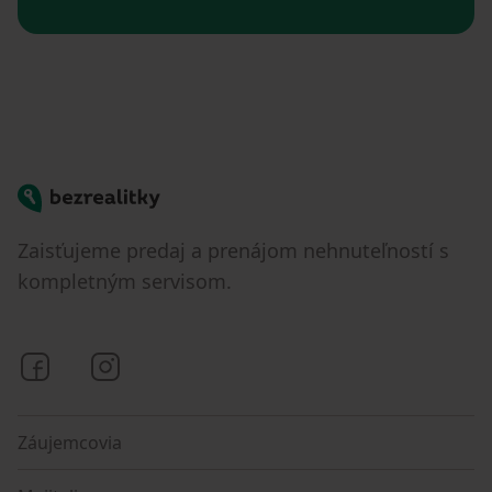
Bezrealitky
Zaisťujeme predaj a prenájom nehnuteľností s
kompletným servisom.
Bezrealitky na Facebooku
Bezrealitky na Instagrame
Záujemcovia