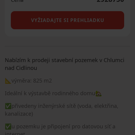
VYŽIADAJTE SI PREHLIADKU
Nabízím k prodeji stavební pozemek v Chlumci
nad Cidlinou
📐výměra: 825 m2
Ideální k výstavbě rodinného domu🏡
✅přivedeny inženýrské sítě (voda, elektřina,
kanalizace)
✅u pozemku je připojení pro datovou síť a
internet