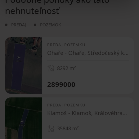
nehnuteľnosť
PREDAJ
POZEMOK
PREDAJ POZEMKU
Ohaře - Ohaře, Středočeský kraj
8292
m²
2899000
PREDAJ POZEMKU
Klamoš - Klamoš, Královéhradecký kraj
35848
m²