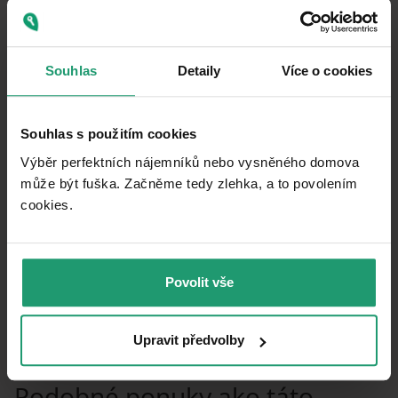
Souhlas
Detaily
Více o cookies
Souhlas s použitím cookies
MapLibre
|
© OpenMapTiles
© OpenStreetMap contributors
Výběr perfektních nájemníků nebo vysněného domova
může být fuška. Začněme tedy zlehka, a to povolením
cookies.​
Vzdialenosť k
:
Povolit vše
Upravit předvolby
Podobné ponuky ako táto