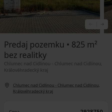
PREDCHÁ
NA
Predaj pozemku
• 825 m²
bez realitky
Chlumec nad Cidlinou - Chlumec nad Cidlinou,
Královéhradecký kraj
Chlumec nad Cidlinou - Chlumec nad Cidlinou,
Královéhradecký kraj
2928750
Cena