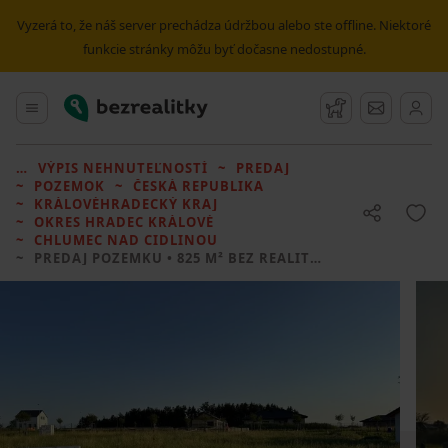
Vyzerá to, že náš server prechádza údržbou alebo ste offline. Niektoré
funkcie stránky môžu byť dočasne nedostupné.
Bezrealitky
Hlavné menu
Strážny pes
Správy
VÝPIS NEHNUTEĽNOSTÍ
PREDAJ
POZEMOK
ČESKÁ REPUBLIKA
KRÁLOVÉHRADECKÝ KRAJ
OKRES HRADEC KRÁLOVÉ
CHLUMEC NAD CIDLINOU
PREDAJ POZEMKU
• 825 M² BEZ REALITKY