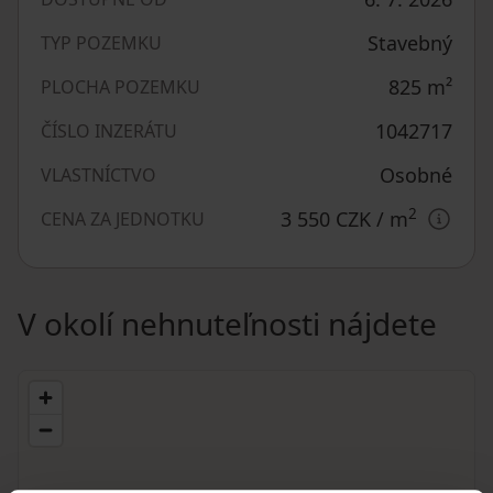
Stavebný
TYP POZEMKU
825
m²
PLOCHA POZEMKU
1042717
ČÍSLO INZERÁTU
Osobné
VLASTNÍCTVO
2
3 550 CZK
/ m
CENA ZA JEDNOTKU
V okolí nehnuteľnosti nájdete