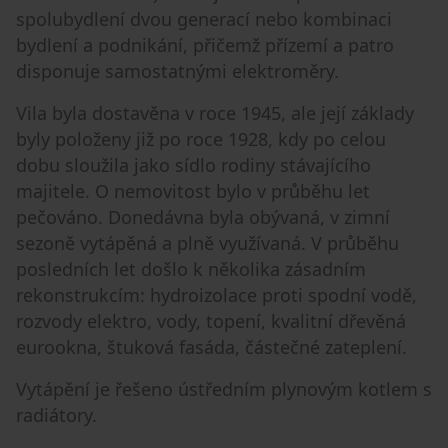
spolubydlení dvou generací nebo kombinaci
bydlení a podnikání, přičemž přízemí a patro
disponuje samostatnými elektroměry.
Vila byla dostavěna v roce 1945, ale její základy
byly položeny již po roce 1928, kdy po celou
dobu sloužila jako sídlo rodiny stávajícího
majitele. O nemovitost bylo v průběhu let
pečováno. Donedávna byla obývaná, v zimní
sezoně vytápěná a plně využívaná. V průběhu
posledních let došlo k několika zásadním
rekonstrukcím: hydroizolace proti spodní vodě,
rozvody elektro, vody, topení, kvalitní dřevěná
eurookna, štuková fasáda, částečné zateplení.
Vytápění je řešeno ústředním plynovým kotlem s
radiátory.