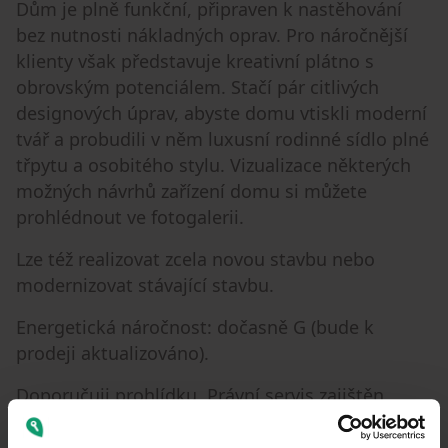
Dům je plně funkční, připraven k nastěhování
bez nutnosti nákladných oprav. Pro náročnější
klienty však představuje kreativní plátno s
obrovským potenciálem. Stačí pár citlivých
designových úprav, abyste domu vtiskli moderní
tvář a probudili v něm luxusní rodinné sídlo plné
třpytu a osobitého stylu. Vizualizace některých
možných návrhů zařízení domu si můžete
prohlédnout ve fotogalerii.
Lze též realizovat zcela novou stavbu nebo
modernizovat stávající stavbu.
Energetická náročnost: dočasně G (bude k
prodeji aktualizováno).
Doporučuji prohlídku. Právní servis zajištěn.
Pro více info nebo sjednání prohlídky nás