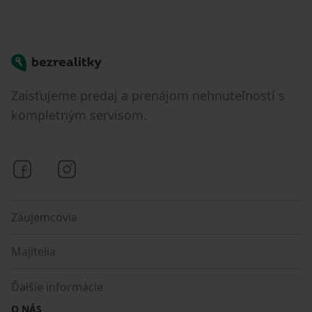
Bezrealitky
Zaisťujeme predaj a prenájom nehnuteľností s
kompletným servisom.
Bezrealitky na Facebooku
Bezrealitky na Instagrame
Záujemcovia
Majitelia
Ďalšie informácie
O NÁS