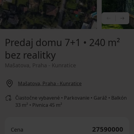
PREDCHÁ
NA
Predaj domu
7+1 • 240 m²
bez realitky
Mašatova, Praha - Kunratice
Mašatova, Praha - Kunratice
Čiastočne vybavené • Parkovanie • Garáž • Balkón
33 m² • Pivnica 45 m²
27590000
Cena