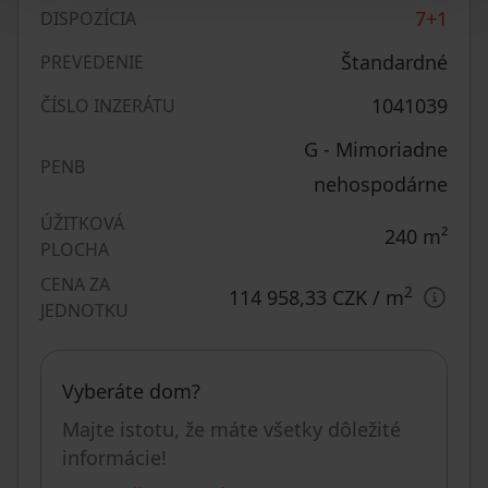
7+1
DISPOZÍCIA
Štandardné
PREVEDENIE
1041039
ČÍSLO INZERÁTU
G - Mimoriadne
PENB
nehospodárne
ÚŽITKOVÁ
240
m²
PLOCHA
CENA ZA
2
114 958,33 CZK
/ m
JEDNOTKU
Vyberáte dom?
Majte istotu, že máte všetky dôležité
informácie!