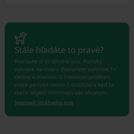
Stále hľadáte to pravé?
Nastavte si strážneho psa. Ponuky
vybrané na mieru dostanete súhrnne 1×
denne e-mailom. S Premium profilom
máte po ruke rovno 5 strážcov a keď sa
niečo objaví, informujú vás obratom.
Nastaviť strážneho psa