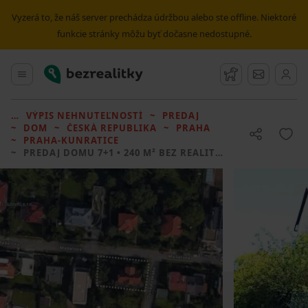
Vyzerá to, že náš server prechádza údržbou alebo ste offline. Niektoré
funkcie stránky môžu byť dočasne nedostupné.
Bezrealitky
Hlavné menu
Strážny pes
Správy
VÝPIS NEHNUTEĽNOSTÍ
PREDAJ
DOM
ČESKÁ REPUBLIKA
PRAHA
PRAHA-KUNRATICE
PREDAJ DOMU
7+1 • 240 M² BEZ REALITKY