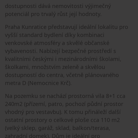
dostupnosti dává nemovitosti výjimečný
potenciál pro trvalý růst její hodnoty.
Praha Kunratice představují ideální lokalitu pro
vyšší standard bydlení díky kombinaci
venkovské atmosféry a skvělé občanské
vybavenosti. Nabízejí bezpečné prostředí s
kvalitními českými i mezinárodními školami,
školkami, množstvím zeleně a skvělou
dostupností do centra, včetně plánovaného
metra D (Nemocnice Krč).
Na pozemku se nachází prostorná vila 8+1 cca
240m2 (přízemí, patro, pochozí půdní prostor
vhodný pro vestavbu). K tomu přináleží další
ostatní prostory o celkové ploše cca 110 m2
(velký sklep, garáž, sklad, balkon/terasa,
zahradní domek). Dům je ideální pro