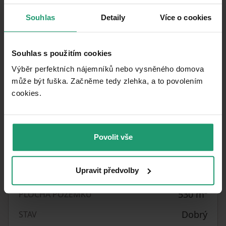
neváhejte kontaktovat.
Souhlas
Detaily
Více o cookies
Parametre nehnuteľnosti
Souhlas s použitím cookies
Výběr perfektních nájemníků nebo vysněného domova
1. 7. 2026
DOSTUPNÉ OD
může být fuška. Začněme tedy zlehka, a to povolením
Tehla
KONŠTRUKCIA BUDOVY
cookies.​
Čiastočne
VYBAVENÉ
Ústredné
VYKUROVANIE
Povolit vše
Osobné
VLASTNÍCTVO
Upravit předvolby
Samostatný
POLOHA DOMU
530
m²
PLOCHA POZEMKU
Dobrý
STAV