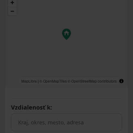
MapLibre
|
© OpenMapTiles
© OpenStreetMap contributors
Vzdialenosť k
: